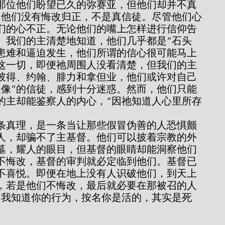
那位他们盼望已久的弥赛亚，但他们却并不真
）。他们没有悔改归正，不是真信徒。尽管他们心
们的心不正。无论他们的嘴上怎样进行信仰告
。我们的主清楚地知道，他们几乎都是“石头
有患难和逼迫发生，他们所谓的信心很可能马上
这一切，即便祂周围人没看清楚，但我们的主
彼得、约翰、腓力和拿但业，他们或许对自己
很像”的信徒，感到十分迷惑。然而，他们只能
的主却能鉴察人的内心，“因祂知道人心里所存
人，却骗不了主基督。他们可以披着宗教的外
墓，耀人的眼目，但基督的眼睛却能洞察他们
不悔改，基督的审判就必定临到他们。基督已
不喜悦。即便在地上没有人识破他们，到天上
，若是他们不悔改，最后就必要在那被召的人
“我知道你的行为，按名你是活的，其实是死