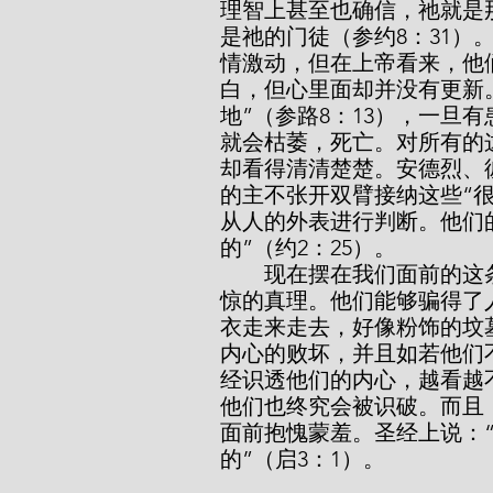
理智上甚至也确信，祂就是
是祂的门徒（参约8：31
情激动，但在上帝看来，他
白，但心里面却并没有更新
地”（参路8：13），一旦
就会枯萎，死亡。对所有的
却看得清清楚楚。安德烈、
的主不张开双臂接纳这些“
从人的外表进行判断。他们
的”（约2：25）。
        现在摆在我们面前的这条真理，是一条当让那些假冒伪善的人恐惧颤
惊的真理。他们能够骗得了
衣走来走去，好像粉饰的坟
内心的败坏，并且如若他们
经识透他们的内心，越看越
他们也终究会被识破。而且
面前抱愧蒙羞。圣经上说：
的”（启3：1）。