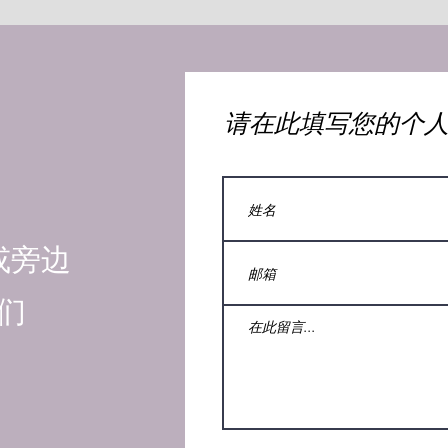
​请在此填写您的个
或旁边
们