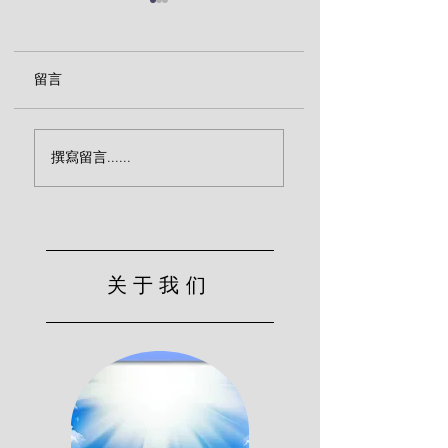
留言
神仆人的劝诫（陶
你的心真正归向主了
撰寫留言......
吗？（陶恕）
关于我们