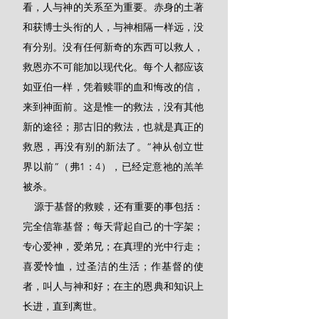
看，人与神的关系至为重要。赤身的土著
和获博士头衔的人，与神相隔一样远，没
有分别。没有任何新奇的东西可以救人，
救恩亦不可能加以现代化。每个人都应该
如亚伯一样，凭着赎罪的血和悔改的信，
来到神面前。这是惟一的救法，没有其他
新的途径；那古旧的救法，也就是真正的
救恩，再没有别的新法了。“神从创立世
界以前”（弗1：4），已经定意祂的羔羊
被杀。
    源于基督的救赎，还有重要的事包括：
完全信靠基督；每天背起自己的十字架；
专心爱神，爱弟兄；在真理的光中行走；
喜爱怜恤，过圣洁的生活；作基督的使
者，叫人与神和好；在主的恩典和知识上
长进，直到离世。