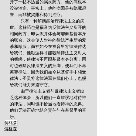
开了一帖不适当的属灵药方。他的病根本
没被治愈。事实上，他的病因是被隐藏起
来，而非被揭露和得到治疗。
         只有一种解药能治疗律法主义的病
症。这解药也是福音为反律法主义所开的
相同药方，即认识并体会与耶稣基督本身
的联合。这会使人对神的律法产生新的爱
慕和顺服，而神如今在福音里将律法传达
给我们。惟独这样才能破除律法主义对人
的捆绑，使律法不再跟基督本身分离；同
时也破除反律法主义的捆绑，使我们不再
离弃律法，因为我们如今从基督手中领受
律法，圣灵将这律法写在我们心上，也赐
给我们能力来遵守它。
         由于律法主义者与反律法主义者缺
乏这种体会，所以他们一直错误地对待神
的律法，同时也不恰当地看待神的恩典。
他们无法正确地结合责任与在基督里的喜
乐。
傅格森
傅格森