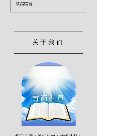
撰寫留言......
德华兹）
感（爱德华兹）
关于我们