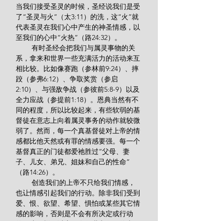
当我们接受圣灵的时候，圣经说我们是受
了“圣灵与火”（太3:11）的洗，这“火”就
代表圣灵在我们心中产生的神圣情感，以
至我们的心中“火热”（路24:32）。
        有时圣经会把我们与属灵事物的关
系，拿来和世界一些充满活力的活动来互
相比较。比如像赛跑（参林前9:24）、摔
跤（参弗6:12）、争取奖赏（参启
2:10）、与强敌争战（参彼前5:8-9）以及
全力应战（参提前1:18）。恩典当然有不
同的程度，所以比较起来，有些软弱的基
督徒在意志上向着属灵事务的动作就较微
弱了。然而，每一个真基督徒对上帝的情
感都比他天然或有罪的情感要强。每一个
基督真正的门徒都爱祂胜过“父母、妻
子、儿女、弟兄、姐妹和自己的性命”
（路14:26）。
        创造我们的上帝不只给我们情感，
也让情感引起我们的行动。除非我们受到
爱、恨、欲望、希望、惧怕或某些其它情
感的影响，否则是不会有所决定或行动