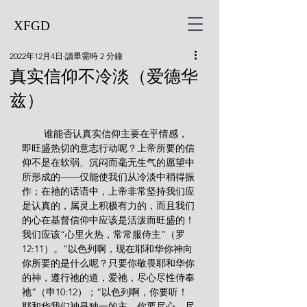
XFGD
2022年12月4日
讀畢需時 2 分鐘
真实信仰不冷淡（爱德华
兹）
        谁能否认真实信仰主要在乎情感，
即旺盛热切的意志行动呢？上帝所要的信
仰不是在软弱、沉闷而毫无生气的愿望中
所形成的——仅能使我们从冷淡中稍得振
作；在祂的话语中，上帝非常坚持我们应
是认真的，属灵上积极有力的，而且我们
的心在基督信仰中应该是活泼而旺盛的！
我们应该“心里火热，常常服侍主”（罗
12:11）。“以色列啊，现在耶和华你神向
你所要的是什么呢？只要你敬畏耶和华你
的神，遵行祂的道，爱祂，尽心尽性侍奉
祂”（申10:12）；“以色列啊，你要听！
耶和华我们神是独一的主。你要尽心、尽