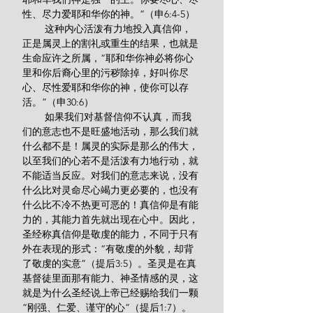
性、尽力爱耶和华你的神。”（申6:4-5）
        这种内心活泼有力地投入真信仰，
正是属灵上的割礼或重生的结果，也就是
生命应许之所属，“耶和华你神必将你心
里和你后裔心里的污秽除掉，好叫你尽
心、尽性爱耶和华你的神，使你可以存
活。”（申30:6）
        如果我们对基督信仰不认真，而我
们的意志也不是旺盛地活动，那么我们就
什么都不是！属灵的实际是那么的伟大，
以至我们的心若不是活泼有力地行动，就
不能适当反应。对我们的意志来说，没有
什么比对灵命尽心竭力更必要的，也没有
什么比不冷不热更可恶的！真信仰是有能
力的，其能力首先就出现在心中。因此，
圣经称真信仰是敬虔的能力，不同于只有
外在表现的形式：“有敬虔的外貌，却背
了敬虔的实意”（提后3:5）。圣灵是在真
基督徒里面那有能力、神圣情感的灵，这
就是为什么圣经说上帝已经赐给我们一颗
“刚强、仁爱、谨守的心”（提后1:7）。