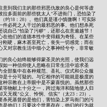
彼拉多面前的那些犹太人“不进衙门，恐怕染了
（约18：28）。他们真是谨小慎微啊！可实际
一件必死之人干过的最邪恶的事。他们想杀死
还说自己“怕染了污秽”，还那么在意逾越节！
分刚硬，麻木甚至死亡，丧失一切感觉；而在
心又对宗教生活中细小之事神经兮兮，非常敏
假如一种信仰使人忽略在日常生活中追求圣
力全部集中在各种规范、圣礼、仪式和公众服
仰是十分可疑的。与它相伴的可能就是极度的
这种宗教在上帝眼中是不蒙喜悦的。虽然那些
菜等物献上十分之一，跨过海洋和陆地使人归
又无视“公义、怜悯、信实”（太23：23）。
要杀死基督的是他们，害怕染上罗马衙门的污
也是他们！只要这个世界存在，他们的行为就