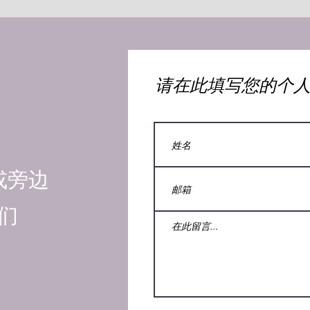
​请在此填写您的个
或旁边
们