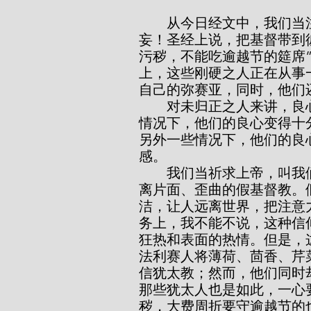
        从今日经文中，我们当注意到我们主的那些邪恶仇敌的良心是何等虚
妄！圣经上说，把基督带到
污秽，不能吃逾越节的筵席”
上，这些刚硬之人正在从事
自己的弥赛亚，同时，他们
        对未归正之人来讲，良心在他们的道德本性中变得颇为奇怪。在某些
情况下，他们的良心变得十
另外一些情况下，他们的良
感。
        我们当祈求上帝，叫我们的良心始终能够得蒙圣灵的光照，使我们远
离片面、歪曲的假基督教。
洁，让人远离世界，把注意
务上，我不能不说，这种信
狂热和表面的热情。但是，
法利赛人将薄荷、茴香、芹
信犹太教；然而，他们同时却
那些犹太人也是如此，一心
秽，大费周折要守逾越节的