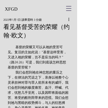
XFGD
2023年1月1日
讀畢需時 3 分鐘
看见基督受苦的荣耀（约
翰·欧文）
        基督的荣耀又可以从祂的受苦可
见。复活的主如此说：“基督这样受害，
又进入祂的荣耀，岂不是应当的吗？”
（路24:26）可是，我们到底该怎样思想
基督的受苦呢？
        我们会想到祂在神忿怒的重压之
下，在律法的咒诅之下，亲身以祂整个心
灵承担神对罪与罪人前所未有的威吓。我
们会想到祂的极度痛苦、血汗、呼喊、代
求，忧愁几乎至死，以及因即将面临的困
苦、将受的酷刑而带来的恐慌。我们会想
到祂与黑暗的权势搏斗，与人的狂怒搏
斗，身心灵受苦，祂的名誉、祂的善良、