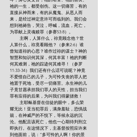
祂的一生，都受创伤。这一切痛苦，有的
直接从神而来，有的从魔鬼、从恶人而
来，是经过神定意许可而临到的。我们会
想到祂祷告，哭泣，呼喊，流血，死亡，
为罪献上灵魂赎罪（参赛53:8）。
        主啊，人算什么，祢竟顾念他？世
人算什么，祢竟看顾他？（参来2:6）谁
曾知道祢的心思？谁作过祢的谋士？神的
智慧和知识何其深，何其丰富！祂的判断
何其难测，祂的踪迹何其难寻！（参罗
11:33-34）我们还有什么话可说呢？神竟
不爱惜自己的儿子，为可怜失丧的罪人把
祂置于死地，受尽一切痛苦。永生神的儿
子竟甘愿承担我们罪人的天性，担当我们
罪有应得的后果，为叫我们得蒙拯救！
        主耶稣基督在信徒的眼中，多么荣
耀无比！亚当犯罪后，满身羞耻，恐惧战
兢，在神威严的不悦下，等候永远的沉
沦。他配且该死亡，他也一心期待判刑立
即执行。在这情况下，主基督按照应许来
到他面前，说：“多可怜的人啊！你的景