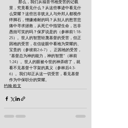
        那么，我们从福音书祂受苦的记载
里，究竟看见什么？从这些事迹中看见什
么荣耀？这些岂非犹太人与外邦人都视作
绊脚石，憎嫌难耐的吗？从别人的愁苦悲
痛中寻求拯救，从死亡中指望生命，岂非
愚拙可笑的吗？保罗说是的（参林前1:18-
25）。世人的智慧轻蔑基督的受苦，但正
因祂的受苦，在信徒眼中看祂为荣耀的、
宝贵的（参彼前2:6-7）。正因祂的受苦，
“基督总为神的能力，神的智慧”（林前
1:24）。世人的眼被今世的神弄瞎了，就
看不见基督十字架的真义（参林后4:3-
6）。我们却正从这一切受苦，看见基督
作为中保职分的荣耀。
约翰·欧文