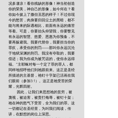
况多凄凉！看你残缺的形像！神当初创造
你的荣美，神自己的形像，如今何在？看
你如今披上了撒但丑恶的样子！不过你现
今的愁苦，肉身要归回尘土的黑暗，都不
能与将来的际遇相比，前面有永远的痛苦
等着。可是，你要抬头仰望我，你要瞥见
有永远的智慧、慈爱、恩惠为你预备，不
要再躲避我。我要代替你，我要担当你的
罪疚，承受你的刑罚——那叫你永远沉沦
于地狱深渊的刑罚。我没有夺取的，我要
偿还；我为你成为被咒诅的，使你永远得
福。”主耶稣对每一个定了罪的罪人，都
同样地招呼他们到祂跟前来。这正是圣经
所描述的主基督，祂钉十字架已活画在我
们眼前（参加3:1）。这正是祂受苦的荣
耀，光辉四射。
        因此，让我们来思想祂的贫穷，被
蔑视，被迫害，被责打侮辱，被钉十架；
祂在神的怒气下受苦，全为我们的罪。这
一切都记在圣经里，为叫我们阅读，传
讲，在默想的岗位上深思。