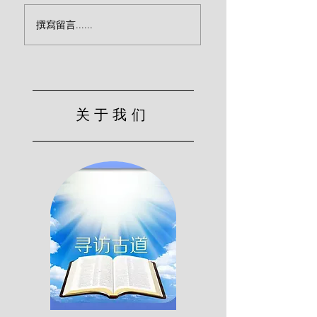
以祷告的心作自我省察
有关罪恶的力量你
撰寫留言......
(约翰·欧文)
知道三件事
关于我们