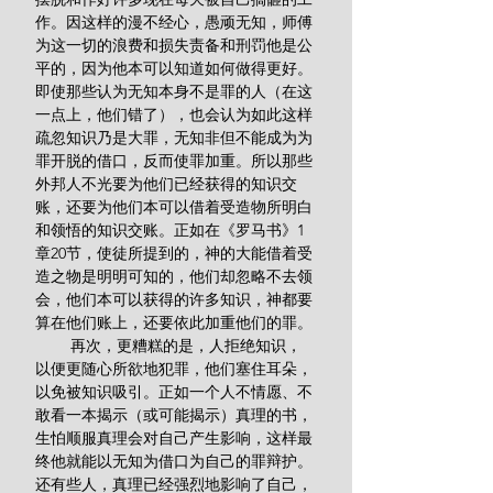
作。因这样的漫不经心，愚顽无知，师傅
为这一切的浪费和损失责备和刑罚他是公
平的，因为他本可以知道如何做得更好。
即使那些认为无知本身不是罪的人（在这
一点上，他们错了），也会认为如此这样
疏忽知识乃是大罪，无知非但不能成为为
罪开脱的借口，反而使罪加重。所以那些
外邦人不光要为他们已经获得的知识交
账，还要为他们本可以借着受造物所明白
和领悟的知识交账。正如在《罗马书》1
章20节，使徒所提到的，神的大能借着受
造之物是明明可知的，他们却忽略不去领
会，他们本可以获得的许多知识，神都要
算在他们账上，还要依此加重他们的罪。
        再次，更糟糕的是，人拒绝知识，
以便更随心所欲地犯罪，他们塞住耳朵，
以免被知识吸引。正如一个人不情愿、不
敢看一本揭示（或可能揭示）真理的书，
生怕顺服真理会对自己产生影响，这样最
终他就能以无知为借口为自己的罪辩护。
还有些人，真理已经强烈地影响了自己，