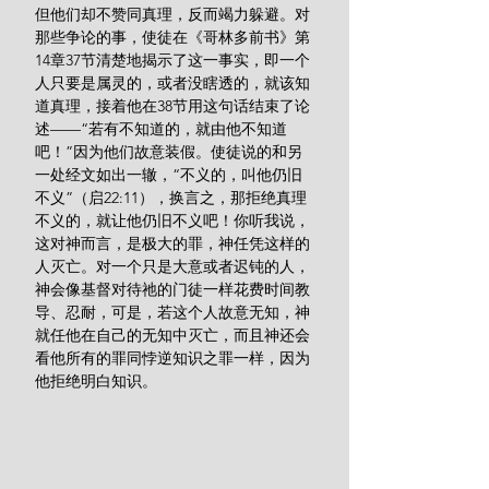
但他们却不赞同真理，反而竭力躲避。对
那些争论的事，使徒在《哥林多前书》第
14章37节清楚地揭示了这一事实，即一个
人只要是属灵的，或者没瞎透的，就该知
道真理，接着他在38节用这句话结束了论
述——“若有不知道的，就由他不知道
吧！”因为他们故意装假。使徒说的和另
一处经文如出一辙，“不义的，叫他仍旧
不义”（启22:11），换言之，那拒绝真理
不义的，就让他仍旧不义吧！你听我说，
这对神而言，是极大的罪，神任凭这样的
人灭亡。对一个只是大意或者迟钝的人，
神会像基督对待祂的门徒一样花费时间教
导、忍耐，可是，若这个人故意无知，神
就任他在自己的无知中灭亡，而且神还会
看他所有的罪同悖逆知识之罪一样，因为
他拒绝明白知识。