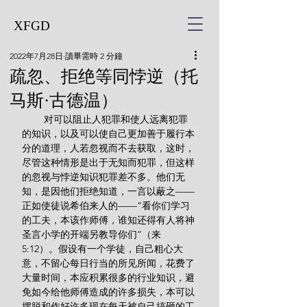
XFGD
2022年7月28日
讀畢需時 2 分鐘
疏忽、拒绝等同悖逆（托
马斯·古德温）
        对可以阻止人犯罪和使人远离犯罪
的知识，以及可以使自己更加善于履行本
分的道理，人若忽视而不去获取，这时，
尽管这种情形是出于无知而犯罪，但这样
的忽视与悖逆知识犯罪差不多。他们无
知，是因他们拒绝知道，一言以蔽之——
正如使徒说希伯来人的——“看你们学习
的工夫，本该作师傅，谁知还得有人将神
圣言小学的开端另教导你们”（来
5:12）。假设有一个学徒，自己粗心大
意，不留心每日行当的所见所闻，花费了
大量时间，本应积累很多的行业知识，避
免如今给他师傅造成的许多损失，本可以
摆脱和作好许多现在每天被自己搞砸的工