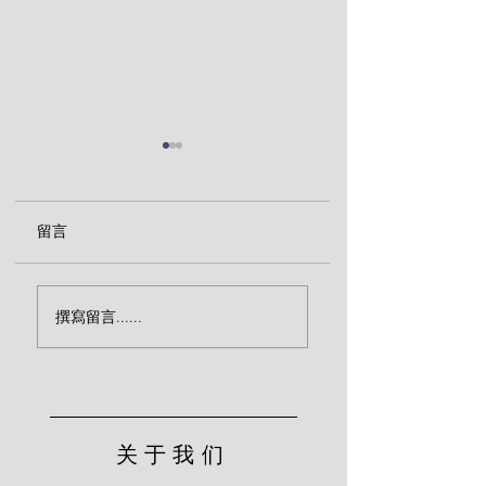
留言
“活人”还是“死人”？
主耶稣对门徒的警
撰寫留言......
（莱尔）
（莱尔）
关于我们