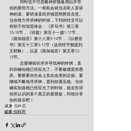
         同时也不可忽略神所预备用以开导
你的那些方法。一有机会就当去听人宣讲
神的道。要研读圣经并慎思明辨其含意。
当你努力寻求神的时候，下列的经文可以
有助于你深思体会：《罗马书》第三章
10-18节，《诗篇》第五十一篇1-17节，
《路加福音》第十八章9-14节，《以赛亚
书》第五十三章3-12节（这些经节都提到
主耶稣），以及《路加福音》第五章12-
13节。
         总要继续祈求并寻找神的怜悯，直
到你确知祂已经应允了。不要被感觉所愚
弄。要察看你生命上实在改变的证据。要
继续不断地寻求神，直到你遇见祂。当你
确实知道祂已经应允了的时候，就去告诉
你所认识的某个真正的基督徒，同他分享
你的喜乐吧！
威廉·倪科思
威廉·倪科思