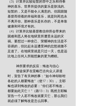
（3）计算并比较短暂的罪中之乐和侍奉
神的喜乐。世界所提供的宴乐是肤浅的、
短暂的，又是不能令人满意的。但因跟随
基督而得着的幸福和喜乐，就是到死也永
不离开你。那种喜乐是长存的，不是单靠
健康和环境才有的。
（4）计算并比较基督教信仰所会带来的
困难和恶人将在地狱里所遭受永远的灾
祸。要想过一种舍己、荣耀神的生活是不
容易的，但比起永远遭受神的忿怒就微不
足道了。在地狱里就是只过一天，也是远
比地上任何人所能想象的更为糟糕。
         神所要求的反应：悔改与信心
         使徒保罗在亚略巴古向众人讲道
时，宣告了有关神的事：“如今神却吩咐
各处的人都要悔改”（使17：30）。主耶
稣也讲到悔改的必要：“你们若不悔改，
都要如此灭亡！”（路13：3）既然主耶稣
宣告一个人若不悔改就要灭亡，那么我们
就必须了解悔改是怎么回事。