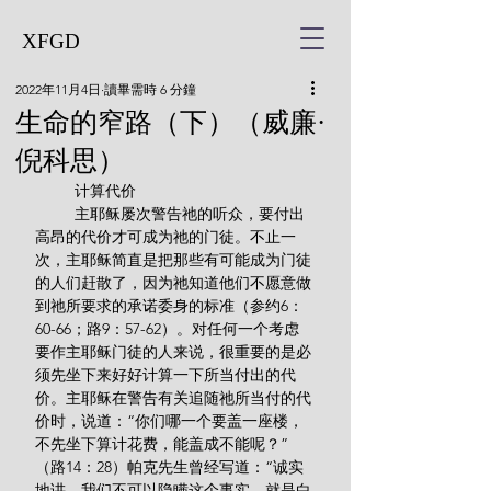
XFGD
2022年11月4日
讀畢需時 6 分鐘
生命的窄路（下）（威廉·
倪科思）
         计算代价
         主耶稣屡次警告祂的听众，要付出
高昂的代价才可成为祂的门徒。不止一
次，主耶稣简直是把那些有可能成为门徒
的人们赶散了，因为祂知道他们不愿意做
到祂所要求的承诺委身的标准（参约6：
60-66；路9：57-62）。对任何一个考虑
要作主耶稣门徒的人来说，很重要的是必
须先坐下来好好计算一下所当付出的代
价。主耶稣在警告有关追随祂所当付的代
价时，说道：“你们哪一个要盖一座楼，
不先坐下算计花费，能盖成不能呢？”
（路14：28）帕克先生曾经写道：“诚实
地讲，我们不可以隐瞒这个事实，就是白