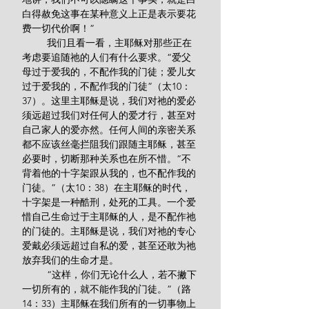
白得赦免这事在某种意义上正是表示要花
费一切代价啊！”
         我们且看一看，主耶稣对那些正在
考虑要追随祂的人们有什么要求。“爱父
母过于爱我的，不配作我的门徒；爱儿女
过于爱我的，不配作我的门徒”（太10：
37）。这里主耶稣是说，我们对祂的爱必
须远超过我们对任何人的爱才行，甚至对
自己家人的爱亦然。任何人间的亲密关系
都不应该丝毫拦阻我们跟随主耶稣，甚至
必要时，切断那种关系也在所不惜。“不
背着他的十字架跟从我的，也不配作我的
门徒。”（太10：38）在主耶稣的时代，
十字架是一种酷刑，处死的工具。一个爱
惜自己生命过于主耶稣的人，是不配作祂
的门徒的。主耶稣是说，我们对祂的专心
爱戴必须远超过自私的爱，甚至还敢为祂
放弃我们的生命才是。
         “这样，你们无论什么人，若不撇下
一切所有的，就不能作我的门徒。”（路
14：33）主耶稣在我们所有的一切事物上