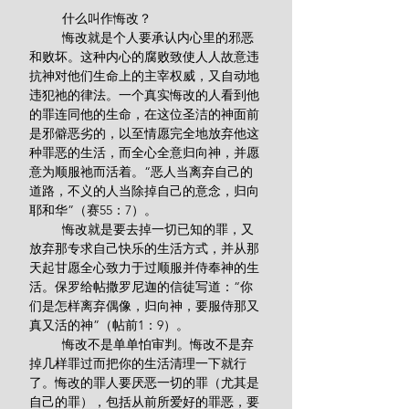
         什么叫作悔改？
         悔改就是个人要承认内心里的邪恶
和败坏。这种内心的腐败致使人人故意违
抗神对他们生命上的主宰权威，又自动地
违犯祂的律法。一个真实悔改的人看到他
的罪连同他的生命，在这位圣洁的神面前
是邪僻恶劣的，以至情愿完全地放弃他这
种罪恶的生活，而全心全意归向神，并愿
意为顺服祂而活着。“恶人当离弃自己的
道路，不义的人当除掉自己的意念，归向
耶和华”（赛55：7）。
         悔改就是要去掉一切已知的罪，又
放弃那专求自己快乐的生活方式，并从那
天起甘愿全心致力于过顺服并侍奉神的生
活。保罗给帖撒罗尼迦的信徒写道：“你
们是怎样离弃偶像，归向神，要服侍那又
真又活的神”（帖前1：9）。
         悔改不是单单怕审判。悔改不是弃
掉几样罪过而把你的生活清理一下就行
了。悔改的罪人要厌恶一切的罪（尤其是
自己的罪），包括从前所爱好的罪恶，要