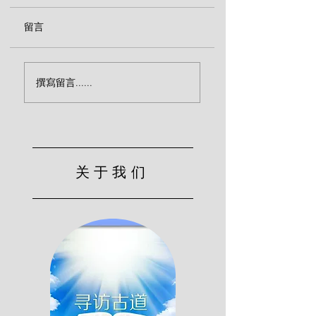
留言
天堂得脱罪之自由的荣
​真敬虔（威廉·倪科
撰寫留言......
耀（威廉·倪科思）
思）
关于我们