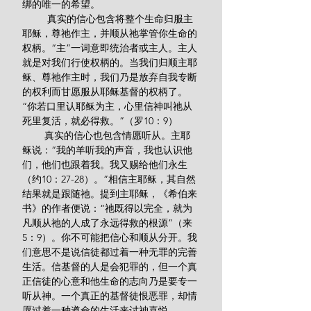
绑的唯一的希望。
         真实的信心包含将整个生命归服主
耶稣，尊祂作主，并顺从祂掌管你生命的
权柄。“主”一词意即统治者或主人。主人
就是对我们行使权柄的。当我们归顺主耶
稣、尊祂作主时，我们乃是放弃自我专断
的权利而甘愿服从耶稣基督的权柄了。
“你若口里认耶稣为主，心里信神叫祂从
死里复活，就必得救。”（罗10：9）
        真实的信心也包含情愿听从。主耶
稣说：“我的羊听我的声音，我也认识他
们，他们也跟着我。我又赐给他们永生
（约10：27-28）。”相信主耶稣，其自然
结果就是跟随祂。提到主耶稣，《希伯来
书》的作者便说：“祂既得以完全，就为
凡顺从祂的人成了永远得救的根源”（来
5：9）。你不可能把信心和顺从分开。我
们意思不是说信徒都过着一种无罪的完善
生活。信基督的人是会犯罪的，但一个真
正信徒的心意和他生命的志向乃是要专一
听从神。一个真正的基督徒恨恶罪，却情
愿过着一种遵命的生活来讨神喜悦。