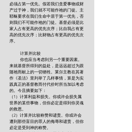
必须占第一优先。假若我们贪爱事物或财
产过于神，我们就不可能作祂的门徒。主
耶稣要求在我们生命中居于第一优先，否
则我们不可能作祂的门徒。基督必须是比
家人占有更高的优先次序；比自我占有更
高的优先次序；比财物占有更高的优先次
序。
         计算并比较
         你也应当考虑到另一个重要因素。
来就基督所得到的益处，是远远超过为跟
随祂而献上的一切牺牲。莱尔主教在其著
作《圣洁》里列举了几样事情，算是为实
践真正的基督教而付代价时所当加以考虑
的。今且摘要如下：
（1）计算利益和损失。你或许会损失属
世界的某些事物，但你必定是得到你灵魂
的救恩。
（2）计算并比较称赞和谴责。你或许会
遭到那些盲目的罪人的侮辱和谴责，但你
必定是受到神的称赞。