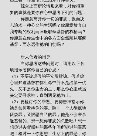
         综合上面所论情形来看，对你很重
要的事就是要你在心中思考下列的问题：
         你愿意离开你一切的罪恶，反而决
志追求一种公义的生活吗？你愿意放弃自
我专断的权利而归服耶稣基督的权柄吗？
你愿意在你生命中的各方面全然顺从耶稣
基督，而永远作祂的门徒吗？
         对未信者的指导
         当你思考这些问题时，请用以下各
项指示省察你自己的心思：
（1）不要被虚假的平安所欺骗。假若你
心里知道基督在你生命中并不是占第一优
先，又不是你生命的主，那么你心里就当
决定要寻求神，直到遇见祂为止。
（2）要检讨你的罪恶。要祷告神指示你
祂是如何看待你的罪。除非一个人彻底地
厌烦罪，又恨恶自己的罪，他是不会来亲
近基督的。想一想你罪恶的总数吧！想一
想你过去背叛神的那些年间所犯过的罪恶
吧！检讨一下你思想、生活上的罪恶，你