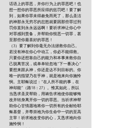
话语上的罪恶，并你行为上的罪恶吧！也
想一想你的罪恶所应得的惩罚吧！要了解
到，如果你罪未得赦免而死了，那么圣洁
的神那永无穷尽的忿怒就要因那些罪过刑
罚你直到永永远远啊！要祈求神让你心中
对罪感到责备，并帮助你恨恶一切罪，甚
至那些你最喜好的罪恶！
（3）要了解到你毫无办法拯救你自己。
若没有神在你心中动工，你必不能得救。
只要你还想靠自己的能力和本事来救你自
己脱离苦况，或单单轻忽地“下一番决心”
要想来跟从神，你还是达不到目标的。你
唯一的指望乃在乎神，就是祂来向你施怜
悯。主耶稣说过：“在人所不能的事，在
神却能”（路18：27）。惟其如此，所以
当恳求圣灵帮助，用祷告求祂使你能够悔
改并转身离开你一切的罪恶。当祈求神帮
助你心甘情愿地将你一切所有的全献给耶
稣基督，并尊崇祂为你生命中一切的至高
主宰！祈求祂改变你的心，又恳求祂向你
施怜悯！