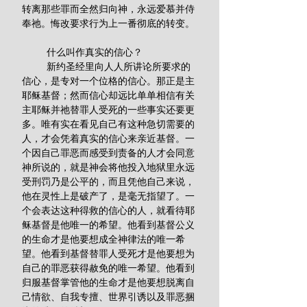
转离那些罪而全然归向神，永远爱慕并侍
奉祂。悔改要求行为上一番彻底的转变。
         什么叫作真实的信心？
         新约圣经里向人人所讲论所要求的
信心，是专对一个位格的信心。那正是主
耶稣基督；然而信心却远比单单相信有关
主耶稣并祂替罪人受死的一些事实还要更
多。唯有实在看见自己有这种急切需要的
人，才会凭着真实的信心来亲近基督。一
个因自己罪恶而感受到责备的人才会同意
神所说的，就是神会将他投入地狱里永远
受刑罚乃是公平的，而且凭他自己来说，
他在灵性上是破产了，是毫无指望了。一
个会表达这种得救的信心的人，就看待耶
稣基督是他唯一的希望。他看到基督公义
的生命才是他要想成全神律法的唯一希
望。他看到基督替罪人受死才是他要想为
自己的罪恶获得赦免的唯一希望。他看到
归服基督掌管他的生命才是他要想脱离自
己情欲、自我专擅、世界引诱以及罪恶捆