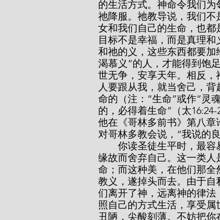
的生活方式。神命令我们为
祂降服。祂教导说，我们不
女和我们自己的生命，也都
目标不是幸福，而是真理和
和祂的义，这些东西都要加给
渴慕义”的人，才能得到饱
世无争，安享天年。相反，
人要跟从我，就当舍己，背
命的（注：“生命”或作“灵
的，必得着生命”（太16:2
他在《哥林多前书》第八章
对哥林多教会说，“我说的良
        你读圣徒生平时，最容易受到激励的部分，就是他们如何为了别人的
缘故而舍弃自己。这一类人
命；而这种美，在他们那全
教义，遂掉头而去。由于自
们离开了神，远离神的律法
照自己的方式生活，享受属
丑陋，尖酸刻薄。不妨把你