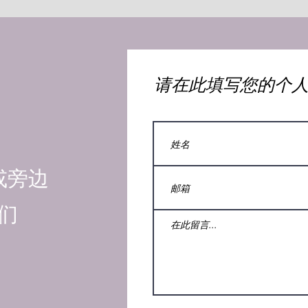
​请在此填写您的个
或旁边
们