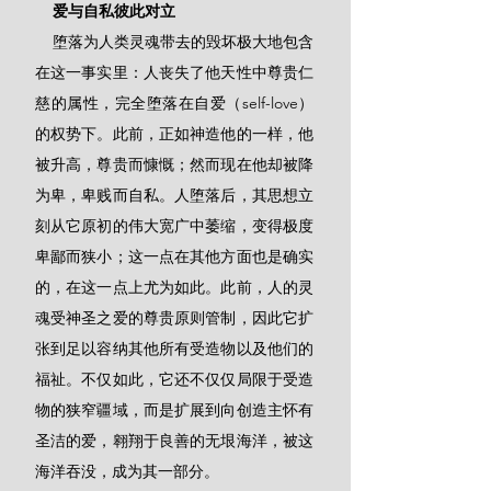
    爱与自私彼此对立
    堕落为人类灵魂带去的毁坏极大地包含
在这一事实里：人丧失了他天性中尊贵仁
慈的属性，完全堕落在自爱（self-love）
的权势下。此前，正如神造他的一样，他
被升高，尊贵而慷慨；然而现在他却被降
为卑，卑贱而自私。人堕落后，其思想立
刻从它原初的伟大宽广中萎缩，变得极度
卑鄙而狭小；这一点在其他方面也是确实
的，在这一点上尤为如此。此前，人的灵
魂受神圣之爱的尊贵原则管制，因此它扩
张到足以容纳其他所有受造物以及他们的
福祉。不仅如此，它还不仅仅局限于受造
物的狭窄疆域，而是扩展到向创造主怀有
圣洁的爱，翱翔于良善的无垠海洋，被这
海洋吞没，成为其一部分。