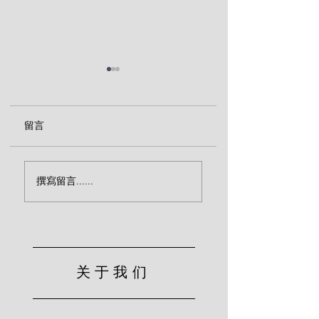
留言
圣徒渴望更加属灵（爱
信主后怎么看待我
撰寫留言......
德华兹）
感（爱德华兹）
关于我们