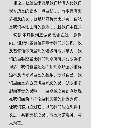
    那么，让这些事驱动我们所有人比我们
现今所是的更少一点自私，并寻求拥有更
多相反的灵，就是那好得无比的灵。自私
是我们本性固有的原则，并且我们本性的
一切败坏归根到底诚然包含在这一原则
内。但想到基督信仰赋予我们的知识，以
及基督信仰所呈现的诸多有能的动力，我
们的自私应当比我们现今所有的要少得多
得多，我们也当远远不如现今所是的那样
迫不及待寻求自己的福乐、专顾自己。我
们里面是多么充满这邪恶的灵、缺少那卓
越而尊贵的灵啊——这卓越之灵如今展现
在我们面前！不论这种光景的原因为何，
让我们努力胜过它，以便我们能在恩典中
长进、具有无私之灵，能因此荣耀神、与
人为善。