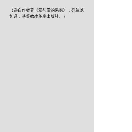
（选自作者著《爱与爱的果实》，乔兰以
妲译，基督教改革宗出版社。）