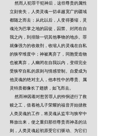
    然而人犯罪干犯神后，这些尊贵的属性
立刻丧失，人类灵魂一切卓越宽广的疆域
都随之而去；从此以后，人变得萎缩，灵
魂沦为巴掌之地的囚徒，囚禁、封闭在自
我之内，到排除一切其他事物的地步。罪
就像强力的收敛剂，收缩人的灵魂在自私
的狭窄维度中；神被离弃了，同胞受造物
也被离弃，人幽闭在自我以内，变得完全
受狭窄自私的原则与情感管制。自爱成为
他灵魂的绝对主人，他本性中的尊贵、属
灵特质都像长了翅膀，如飞而去。
    然而神因着对愁苦罪人的怜悯进行了救
赎之工，借着祂儿子荣耀的福音开始拯救
人类灵魂的工作，将灵魂从监牢与狭窄中
释放出来，使之重归那些尊贵而神圣的法
则，人类灵魂起初原受它们驱动、为它们