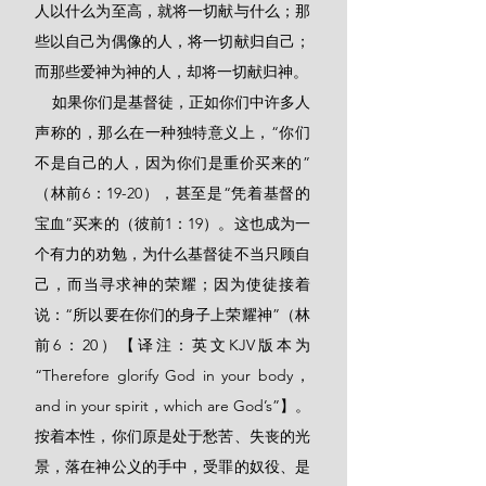
人以什么为至高，就将一切献与什么；那
些以自己为偶像的人，将一切献归自己；
而那些爱神为神的人，却将一切献归神。
    如果你们是基督徒，正如你们中许多人
声称的，那么在一种独特意义上，“你们
不是自己的人，因为你们是重价买来的”
（林前6：19-20），甚至是“凭着基督的
宝血”买来的（彼前1：19）。这也成为一
个有力的劝勉，为什么基督徒不当只顾自
己，而当寻求神的荣耀；因为使徒接着
说：“所以要在你们的身子上荣耀神”（林
前6：20）【译注：英文KJV版本为
“Therefore glorify God in your body，
and in your spirit，which are God’s”】。
按着本性，你们原是处于愁苦、失丧的光
景，落在神公义的手中，受罪的奴役、是