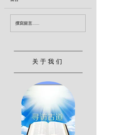
传福音致命的忽略（宾
效法基督的服侍（
撰寫留言......
克）
尔）
关于我们