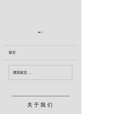
留言
欢呼收割（奥古斯丁）
爱是一切诫命的总
撰寫留言......
（奥古斯丁）
关于我们