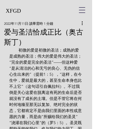
XFGD
2022年11月11日
讀畢需時 1 分鐘
爱与圣洁恰成正比（奥古
斯丁）
        初微的爱是初微的圣洁；成熟的爱
是成熟的圣洁；伟大的爱是伟大的圣洁；
“完全的爱是完全的圣洁”——但这种爱
“是从清洁的心和无亏的良心、无伪的信
心生出来的”（提前1：5），“这样，在今
生中，爱就是最大的，甚至生命本身也比
不上它”（这句话引自佩拉纠）。不过我
倒是关心这爱在脱离这有死的生命后是否
就没有了成长的土壤。但是不管它将在何
时何地臻至那无以复加、绝对完全的状
态，它都肯定不是由我们里面的本性或意
愿的力量，而是由“所赐给我们的圣灵”
“浇灌在我们心里”的（罗5：5）。圣灵既
帮助无能的我们，也与我们协力同工，因