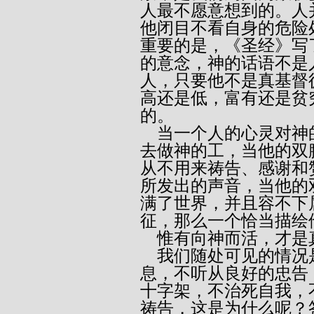
人最不愿意想到的。人
他闭目不看自身的危险
重要的是，《圣经》写
的意念，神的话语不是
人，只要他不是真基督
高还是低，富有还是贫
的。
    当一个人的心灵对神的旨意冷漠而毫不关心，当他的双手不
去做神的工，当他的双
从不用来祷告、感谢和
所发出的声音，当他的
满了世界，并且容不下
征，那么一个恰当描绘
    惟有向神而活
    我们随处可见的情况是，人们感觉不到罪，不相信讲道的信
息，不听从良好的忠告
十字架，不治死自我，
祷告，这是为什么呢？