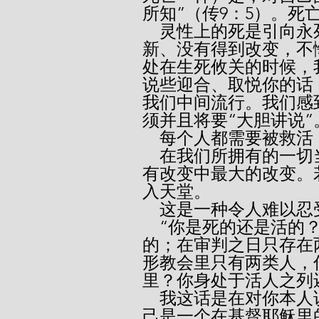
所知”（传9：5）。死
    灵性上的死是引向永死的大路。唯恐有谁生命没有得到更
新、没有得到改变，不
处在生死攸关的时候，
说些迎合、取悦你的话
我们中间流行。我们感
须并且将要“大胆讲说”
    每个人都需要被
    在我们所拥有的一切当中，生命是最宝贵的。出死入生是所
有改变中最大的改变。
入天堂。
    这是一种令人难以
    “你是死的还是活的？”人所行走的路只有两条——窄的和宽
的；在审判之日只存在
形教会里只有两类人，
里？你身处于活人之列
    我这话是在对你本人说，不是对其他人说，问你是否确知自
己是一个在基督耶稣里