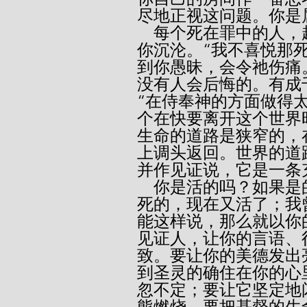
尽地正视这问题。你是
    每个死在罪中的人，趁现在还来得及，赶快悔改吧！神不愿
你沉沦。“我不喜悦那死
到你愚昧，会令祂伤痛
没有人会后悔的。有成
“在侍奉神的方面做得
个在快要离开这个世界
生命的道路是狭窄的，
上调头返回。世界的道
并作见证说，它是一条
    你是活的吗？如果是的话，你是否能够由衷地说：“我曾是
死的，现在又活了；我
能这样说，那么就以你
见证人，让你的言语、
致。要让你的美德发出
到圣灵的确住在你的心
忽不定；要让它坚定地
熊燃烧。要把基督的生