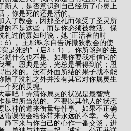
了新人，是否意识到自己经历了心灵上
话，你是死的还是活的。
键的不是这些，而是你必须被救活。保
洗礼过的寡妇时说，她“正活着的时
5：6）。主耶稣亲自告诉撒狄教会的使
实是死的”（启3：1）。你所谈到的生
它就什么也不是。如果你要我相信它的
我看。恩典是光，光总是看得到的；恩
得出来的。没有外面所结的果子就不能
你除了洗礼之外并没有其它对你属灵生
一个死的灵魂。
作是理所当然的。不要以其他人的状态
要以神的道来衡量每件事。如果不正确
这错误便会给你带来永远的不幸。今天
。静下来与你自己的心作一番交谈，进
考。单独与神在一起，诚实、公正并详