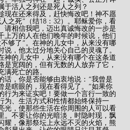
属于活人之列还是死人之列？
人之死”（结18：32）。耶稣爱你，看
。请相信我吧，迈出真诚悔改的一步是
千上万的人在他们晚年的时候说，他们
太不够了”。在神的儿女中，从来没有哪
时说，他太过分地关心自己的灵魂了。
在神的儿女中，从来没有哪个在这条道
路是宽阔的，但有无数的人放弃了它，
充满死亡的路。
曾是瞎眼的，现在看得见了。”如果你
的行为来证实吧！要做一个言行一致的
行为、生活方式和性情都始终保持一
亮光，使那些生活在你周围的人可以看
里。不要让你的光暗淡，时隐时现，飘
闪耀，像那祭坛上永远不灭的火焰，熊
命彰显出来，让你的眼睛只注目基督，