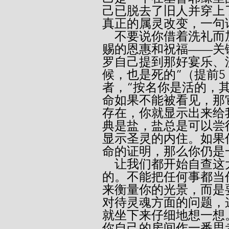
己已脱去了旧人并穿上
真正的属灵改变，一句
    不要说你借着洗礼而加入了教会，因那圣礼而领受了圣灵所
赐的恩惠和祝福——关
罗自己提到那好宴乐、
候，也是死的”（提前
者，“按名你是活的，其
命如果不能被看见，那
存在，你就显示出来给
典是盐，盐总是可以尝
显示圣灵的内住。如果
命的证明，那么你仍是
    让我们都开始自查这大事吧！弄清你属灵的状况是最智慧
的。不能把任何事都当
来衡量你的光景，而是
对待灵魂方面的问题，
就坐下来仔细地想一想
你自己的房间作一番思