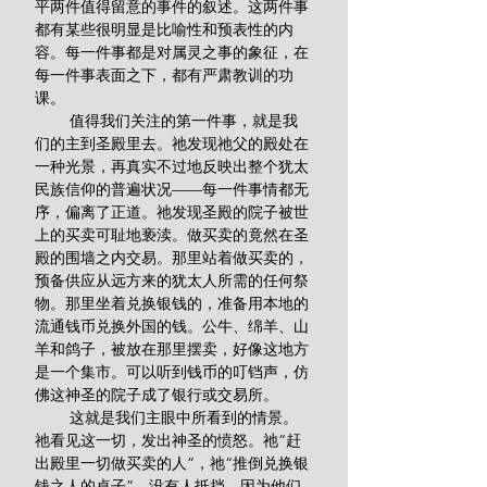
平两件值得留意的事件的叙述。这两件事
都有某些很明显是比喻性和预表性的内
容。每一件事都是对属灵之事的象征，在
每一件事表面之下，都有严肃教训的功
课。
        值得我们关注的第一件事，就是我
们的主到圣殿里去。祂发现祂父的殿处在
一种光景，再真实不过地反映出整个犹太
民族信仰的普遍状况——每一件事情都无
序，偏离了正道。祂发现圣殿的院子被世
上的买卖可耻地亵渎。做买卖的竟然在圣
殿的围墙之内交易。那里站着做买卖的，
预备供应从远方来的犹太人所需的任何祭
物。那里坐着兑换银钱的，准备用本地的
流通钱币兑换外国的钱。公牛、绵羊、山
羊和鸽子，被放在那里摆卖，好像这地方
是一个集市。可以听到钱币的叮铛声，仿
佛这神圣的院子成了银行或交易所。
        这就是我们主眼中所看到的情景。
祂看见这一切，发出神圣的愤怒。祂“赶
出殿里一切做买卖的人”，祂“推倒兑换银
钱之人的桌子”。没有人抵挡，因为他们