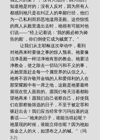
知道祂是对的；没有人反对，因为所有人
都感到祂只是在纠正人的卑鄙行径，他们
为一己私利而邪恶地滥用圣殿。这些惊慌
的商人从殿里逃出去时，祂很有可能对他
们说——“经上记着说：‘我的殿必称为祷
告的殿’，你们倒使它成为贼窝了。”
        让我们从主耶稣这次举动中，看到
对祂再来时要做之事的惊人预表。祂要像
洁净圣殿一样洁净祂有形的教会。祂要洁
净教会，使之除去一切玷污和不义的事，
从她里面赶走每一个属世界的认信之人。
祂将不容许敬拜金钱的人和爱得利的人在
那荣耀殿中有一席之地，这殿是祂要最终
展现在世人面前的。愿我们每天活着都盼
望祂再来！愿我们自己省察自己，好使我
们在那察验筛选的日子，不至于被定罪和
驱赶出去！我们应当经常学习玛拉基的这
番话——“祂来的日子，谁能当得起呢？
祂显现的时候，谁能立得住呢？因为祂如
炼金之人的火，如漂布之人的碱。”（玛
3:2）