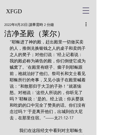
XFGD
2022年8月20日
讀畢需時 2 分鐘
洁净圣殿（莱尔）
“耶稣进了神的殿，赶出殿里一切做买卖
的人，推倒兑换银钱之人的桌子和卖鸽子
之人的凳子；对他们说：‘经上记着说：
我的殿必称为祷告的殿，你们倒使它成为
贼窝了。’在殿里有瞎子、瘸子到耶稣跟
前，祂就治好了他们。祭司长和文士看见
耶稣所行的奇事，又见小孩子在殿里喊着
说：“和散那归于大卫的子孙！”就甚恼
怒。对祂说：‘这些人所说的，你听见了
吗？’耶稣说：‘是的。经上说：你从婴孩
和吃奶的口中完全了赞美的话。你们没有
念过吗？’于是离开他们，出城到伯大尼
去，在那里住宿。”——太21:12-17
        我们在这段经文中看到对主耶稣生