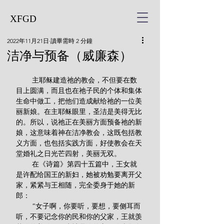
XFGD
2022年11月21日
讀畢需時 2 分鐘
洁净与预备（威廉森）
        主耶稣建造祂的教会，不但要在数
目上圆满，而且也在祂子民的个体和集体
生命中做工，把他们造成献给祂的一位美
丽新娘。在主耶稣眼里，圣洁是美得无比
的。所以，说祂正在美丽方面预备祂的新
娘，这意味着神在洁净教会，这既包括教
义方面，也包括实践方面，好使教会在天
堂婚礼之日光芒四射，美丽无双。
        在《诗篇》第四十五篇中，王女就
是许配给国王的新妇，她被劝勉要离开父
家，紧紧与王相随，完全委身于她的新
郎：
        “女子啊，你要听，要想，要侧耳而
听，不要记念你的民和你的父家，王就羡