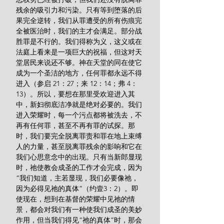
残余的吸引力和污染。只有等到堕落的后
果完全逆转，我们从罪遭受的所有伤痕完
全被医治时，我们的主才会满足。部分战
胜罪是不行的。我们得称为义，这义或在
法庭上看来是一项巨大的祝福，但这对天
堂居民来说还不够。神在天堂的同在使它
成为一个圣洁的地方，任何罪都永远不得
进入（参启 21：27；来 12：14；弗 4：
13）。所以，要想在那里受欢迎进入其
中，新妇彻底洁净就是绝对必要的。我们
进入荣耀时，每一个污点都将被洗去，不
再有任何罪，甚至不再有罪的试探。那
时，我们要完全脱离罪责和罪在地上束缚
人的力量，甚至脱离罪残余的影响和它在
我们心思意念中的出现。只有当新郎显现
时，祂使教会成圣的工作才会完成，因为
“我们知道，主若显现，我们必要像祂，
因为必得见祂的真体”（约壹3：2）。即
使现在，想到在基督的荣耀中见祂的情
景，都会对我们有一种使我们成圣的美妙
作用，但当我们得见“祂的真体”时，那会