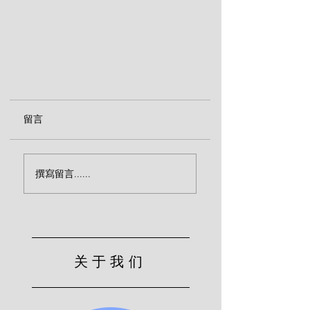
留言
撰寫留言......
神仆人的劝诫（威廉森）
关于我们