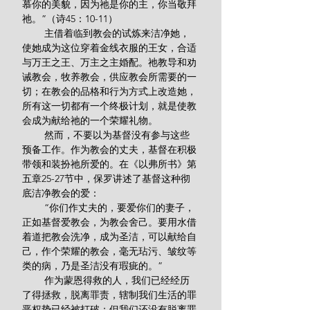
慕你的美貌，因为祂是你的主，你当敬拜
祂。”（诗45：10-11）
        主借着临到教会的试炼来洁净她，
使她成为这位穿着金线衣服的王女，合适
与万王之王、万主之主婚配。祂教导和劝
诫教会，牧养教会，供应教会所需要的一
切；在教会的品格和行为方式上改造她，
所有这一切都有一个终极计划，就是使教
会成为献给祂的一个荣耀礼物。
        然而，不要以为基督没有参与这些
预备工作。作为教会的丈夫，基督在积极
带领和装扮祂所爱的。在《以弗所书》第
五章25-27节中，保罗讲述了基督这种彻
底洁净教会的爱：
        “你们作丈夫的，要爱你们的妻子，
正如基督爱教会，为教会舍己。要用水借
着道把教会洗净，成为圣洁，可以献给自
己，作个荣耀的教会，毫无玷污、皱纹等
类的病，乃是圣洁没有瑕疵的。”
        作为蒙恩得救的人，我们已经经历
了得拯救，脱离罪责，辖制我们生活的罪
恶权势已经被打破；但我们还没有脱离罪