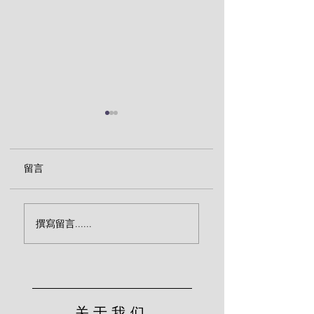
留言
与基督联合（托马斯·
重生——恩典的状
撰寫留言......
波士顿）
（下）（托马斯·
顿）
关于我们