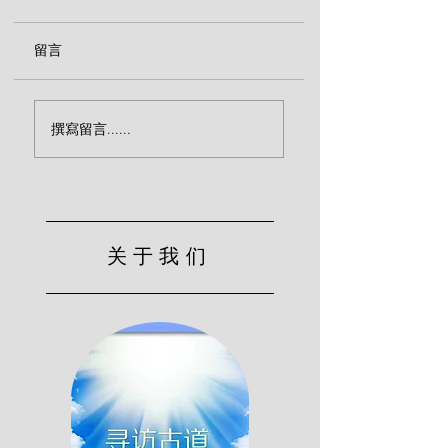
留言
传福音致命的忽略（宾
效法基督的服侍（
撰寫留言......
克）
尔）
关于我们