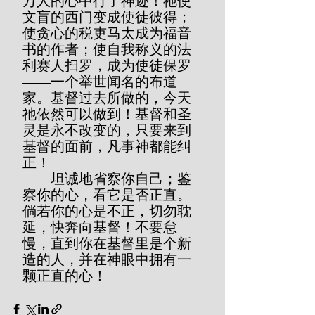
万人的心中行了神迹！祂使
文盲的西门变成使徒彼得；
使贪心的税吏马太成为福音
书的作者；使自我称义的法
利赛人扫罗，成为使徒保罗
——一个举世闻名的布道
家。基督过去所做的，今天
祂依然可以做到！基督和圣
灵是永不改变的，只要来到
基督的面前，凡事神都能纠
正！
        坦诚地省察你自己；鉴
察你的心，看它是否正直。
倘若你的心是不正，切勿耽
延，快奔向基督！不要怠
慢，直到你在基督里是个新
造的人，并在神眼中拥有一
颗正直的心！