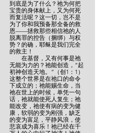
到底是为了什么？祂为何把
宝贵的身体献上，又为何死
而复活呢？这一切，岂不是
为了你和我预备那全备的救
恩——拯救那些相信祂的人
脱离罪的控告（捆绑）与权
势？的确，耶稣是我们完全
的救主！
        在基督，又有何事是祂
无能为力的？祂能创造，“起
初神创造天地。”（创1：1）
这整个世界是在祂口的命令
下成立的；祂能赐生命，当
祂在世上的时候，单凭一句
话，祂就能使死人复生；祂
能改变，祂使有病的变为健
康，软弱的变为刚强，缺乏
的变为富足，平静风浪，使
悲哀成为喜乐！祂已经在千