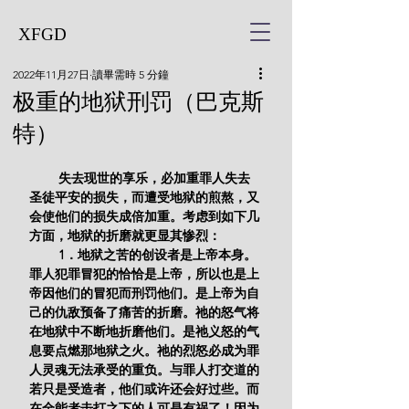
XFGD
2022年11月27日
讀畢需時 5 分鐘
极重的地狱刑罚（巴克斯
特）
        失去现世的享乐，必加重罪人失去
圣徒平安的损失，而遭受地狱的煎熬，又
会使他们的损失成倍加重。考虑到如下几
方面，地狱的折磨就更显其惨烈：
        1．地狱之苦的创设者是上帝本身。
罪人犯罪冒犯的恰恰是上帝，所以也是上
帝因他们的冒犯而刑罚他们。是上帝为自
己的仇敌预备了痛苦的折磨。祂的怒气将
在地狱中不断地折磨他们。是祂义怒的气
息要点燃那地狱之火。祂的烈怒必成为罪
人灵魂无法承受的重负。与罪人打交道的
若只是受造者，他们或许还会好过些。而
在全能者击打之下的人可是有祸了！因为