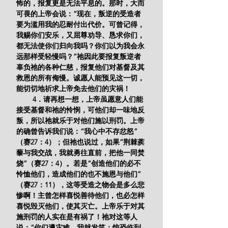
怖的，报复更是无法平息的。那时，大而
可畏的上帝会说：“现在，叛逆的受造者
要为滥用我的忍耐付出代价。可曾记得，
我赐你们安乐，又屈尊劝导、恳求你们，
都无法使你们归向我吗？你们以为我会永
远那样受轻慢吗？”祂因此要报复叛逆者
辜负祂的各种仁慈，报复他们对基督及其
救恩的所有侮慢。诚愿人能预见这一切，
能切切地祈求上帝免去他们的灾祸！
        4．请再想一想，上帝虽愿意人们能
接受基督和祂的怜悯，可他们却一味地反
叛，所以祂就乐于对他们施以刑罚。上帝
的确曾告诉我们说：“我心中不存忿怒”
（赛27：4）；但祂也说过，如果“荆棘蒺
藜与我交战，我就勇往直前，把他一同焚
烧”（赛27：4）。若是“创造他们的必不
怜恤他们，造成他们的也不施恩与他们”
（赛27：11），这等受造之物会是多么悲
惨啊！主曾怎样喜悦善待他们，也必怎样
喜悦毁灭他们，使其灭亡。上帝乐于对其
施刑罚的人实在是有祸了！祂对这等人
说：“你们遭灾难，我就发笑；惊恐临到