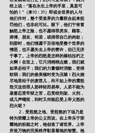
经上说：“落在永生上帝的手里，真是可
怕的！”（来10：31）即或全世界的人与
他们作对，整个受造界的力量联合起来惩
罚他们，也非此可比。眼下，他们宁肯冒
触怒上帝之险，也不愿得罪房东、顾客、
师傅、朋友、邻居，或得罪自己的肉欲；
到那时，他们情愿千百倍地受整个世界的
憎恶，也不愿失去上帝的赞许，但已无济
于事了。上帝的烈怒是怎样的摧枯拉朽之
火啊！在世上，它只消稍稍点燃，我们就
如草必枯干；我们的力量顿时消散，变得
软弱；我们的俊美顿时变为丑陋！烈火烧
尽地里枯干的麦茬儿，尚不如上帝的震怒
毁灭这些罪人那样轻而易举。人若不能为
基督忍受牢狱之苦，忍受绞刑架、火刑，
或几声嘲笑，到时又何能忍受上帝义怒的
烈火呢？
        2．受煎熬之地、受煎熬的下场乃是
特为荣耀上帝的公义而设。在上帝乐于荣
耀祂的权能之时，祂创造了诸世界。上帝
所造万物的完美秩序彰显着祂的智慧。祂