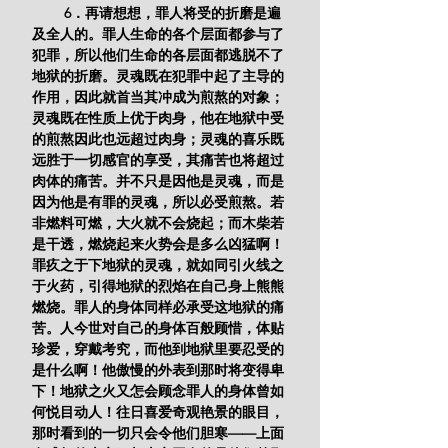
        6．再请想想，罪人将受的折磨是遍
及全人的。罪人生命的各个层面都参与了
犯罪，所以他们生命的各层面都逃脱不了
地狱的折磨。灵魂既在犯罪中起了主导的
作用，因此就首当其冲成为煎熬的对象；
灵魂既在性质上优于肉身，他在地狱中受
的煎熬因此也远超过肉身；灵魂的喜乐既
远胜于一切感官的享受，其痛苦也将超过
肉体的痛苦。并不只是因他是灵魂，而是
因为他是有罪的灵魂，所以必受煎熬。若
非燃料可燃，大火就不会烧起；而木柴若
是干透，燃烧起来火势会是多么凶猛啊！
罪疚之于下地狱的灵魂，就如同引火线之
于火药，引得地狱的烈焰在自己身上熊熊
燃烧。罪人的身体同样必承受这地狱的痛
苦。人今世对自己的身体百般顾惜，体贴
珍爱，穿戴考究，而他到地狱里要忍受的
是什么啊！他傲慢的外表到那时将变得卑
下！地狱之火又怎会顾念罪人的身体曾如
何悦目动人！往日喜爱奇观艳景的眼目，
那时看到的一切只会令他们胆寒——上面