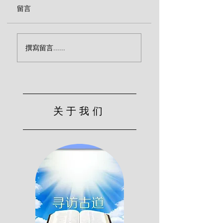
留言
属天生活的拦阻（巴克
圣徒安息的实质（
撰寫留言......
斯特）
斯特）
关于我们