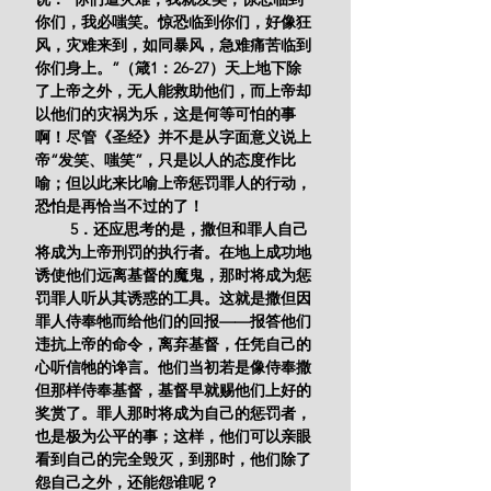
你们，我必嗤笑。惊恐临到你们，好像狂
风，灾难来到，如同暴风，急难痛苦临到
你们身上。”（箴1：26-27）天上地下除
了上帝之外，无人能救助他们，而上帝却
以他们的灾祸为乐，这是何等可怕的事
啊！尽管《圣经》并不是从字面意义说上
帝“发笑、嗤笑”，只是以人的态度作比
喻；但以此来比喻上帝惩罚罪人的行动，
恐怕是再恰当不过的了！
        5．还应思考的是，撒但和罪人自己
将成为上帝刑罚的执行者。在地上成功地
诱使他们远离基督的魔鬼，那时将成为惩
罚罪人听从其诱惑的工具。这就是撒但因
罪人侍奉牠而给他们的回报——报答他们
违抗上帝的命令，离弃基督，任凭自己的
心听信牠的谗言。他们当初若是像侍奉撒
但那样侍奉基督，基督早就赐他们上好的
奖赏了。罪人那时将成为自己的惩罚者，
也是极为公平的事；这样，他们可以亲眼
看到自己的完全毁灭，到那时，他们除了
怨自己之外，还能怨谁呢？