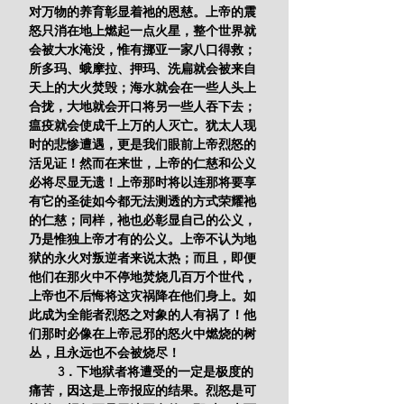
对万物的养育彰显着祂的恩慈。上帝的震
怒只消在地上燃起一点火星，整个世界就
会被大水淹没，惟有挪亚一家八口得救；
所多玛、蛾摩拉、押玛、洗扁就会被来自
天上的大火焚毁；海水就会在一些人头上
合拢，大地就会开口将另一些人吞下去；
瘟疫就会使成千上万的人灭亡。犹太人现
时的悲惨遭遇，更是我们眼前上帝烈怒的
活见证！然而在来世，上帝的仁慈和公义
必将尽显无遗！上帝那时将以连那将要享
有它的圣徒如今都无法测透的方式荣耀祂
的仁慈；同样，祂也必彰显自己的公义，
乃是惟独上帝才有的公义。上帝不认为地
狱的永火对叛逆者来说太热；而且，即便
他们在那火中不停地焚烧几百万个世代，
上帝也不后悔将这灾祸降在他们身上。如
此成为全能者烈怒之对象的人有祸了！他
们那时必像在上帝忌邪的怒火中燃烧的树
丛，且永远也不会被烧尽！
        3．下地狱者将遭受的一定是极度的
痛苦，因这是上帝报应的结果。烈怒是可