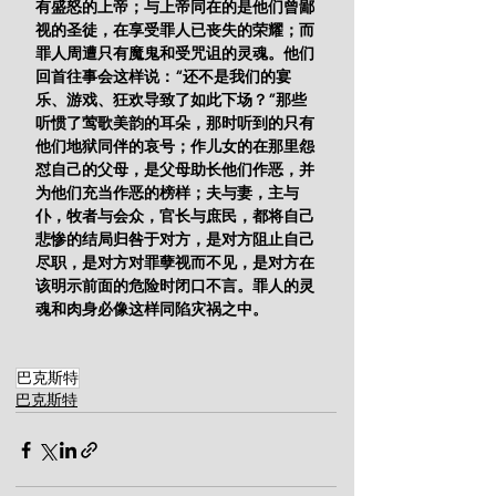
有盛怒的上帝；与上帝同在的是他们曾鄙
视的圣徒，在享受罪人已丧失的荣耀；而
罪人周遭只有魔鬼和受咒诅的灵魂。他们
回首往事会这样说：“还不是我们的宴
乐、游戏、狂欢导致了如此下场？”那些
听惯了莺歌美韵的耳朵，那时听到的只有
他们地狱同伴的哀号；作儿女的在那里怨
怼自己的父母，是父母助长他们作恶，并
为他们充当作恶的榜样；夫与妻，主与
仆，牧者与会众，官长与庶民，都将自己
悲惨的结局归咎于对方，是对方阻止自己
尽职，是对方对罪孽视而不见，是对方在
该明示前面的危险时闭口不言。罪人的灵
魂和肉身必像这样同陷灾祸之中。
巴克斯特
巴克斯特