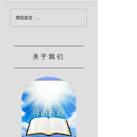
神仆人的劝诫（陶
你的心真正归向主了
撰寫留言......
吗？（陶恕）
关于我们