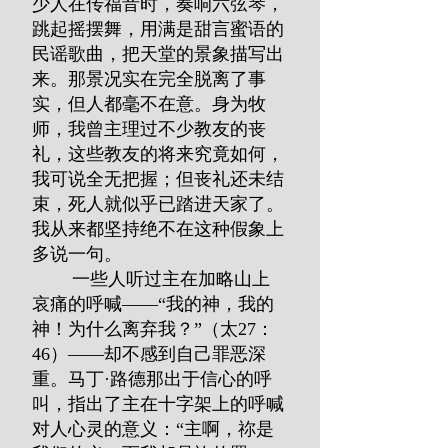
少人在传福音时，奏响六弦琴，
跳起摇摆舞，用满是甜言蜜语的
民谣歌曲，把天堂的景象描写出
来。那景况实在完全脱离了事
实，但人都毫不在意。身为牧
师，我曾主理过不少教友的丧
礼，这些教友的将来究竟如何，
我可说全无把握；但丧礼还未结
束，死人就似乎已踏进天家了。
我从来都坚持绝不在这种假象上
多说一句。
        一些人听过主在加略山上
哀痛的呼喊——“我的神，我的
神！为什么离弃我？”（太27：
46）——却不感到自己罪恶深
重。马丁·路德那出于信心的呼
叫，指出了主在十字架上的呼喊
对人心灵的意义：“主啊，祢是