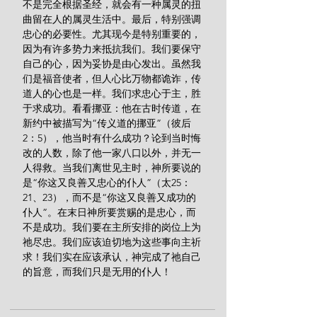
不是完全根据圣经，就会有一种属灵的扭
曲留在人的属灵生活中。最后，特别强调
忠心的必要性。尤其现今是特别重要的，
因为有许多势力来抵抗我们。我们要保守
自己的心，因为妥协是由心发出。虽然我
们是福音使者，但人心比万物都诡诈，传
道人的心也是一样。我们求忠心于主，胜
于求成功。看看挪亚：他在古时传道，在
新约中被描写为“传义道的挪亚”（彼后
2：5），他当时有什么成功？论到当时悔
改的人数，除了他一家八口以外，并无一
人得救。当我们离世见主时，神所要说的
是“你这又良善又忠心的仆人”（太25：
21、23），而不是“你这又良善又成功的
仆人”。在末日神所要赏赐的是忠心，而
不是成功。我们要在主所安排的岗位上为
祂尽忠。我们应该迫切地为这些事向主祈
求！我们实在应该承认，神完成了祂自己
的旨意，而我们只是无用的仆人！