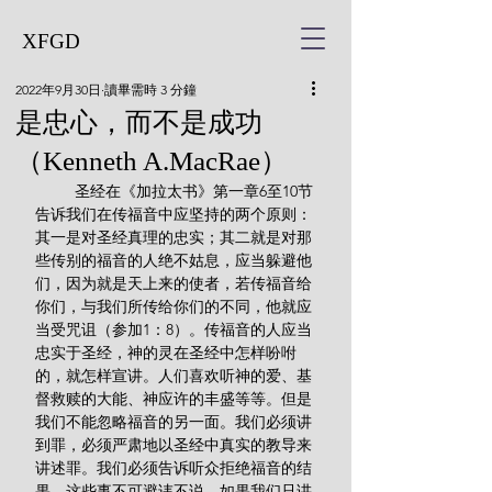
XFGD
2022年9月30日
讀畢需時 3 分鐘
是忠心，而不是成功
（Kenneth A.MacRae）
         圣经在《加拉太书》第一章6至10节
告诉我们在传福音中应坚持的两个原则：
其一是对圣经真理的忠实；其二就是对那
些传别的福音的人绝不姑息，应当躲避他
们，因为就是天上来的使者，若传福音给
你们，与我们所传给你们的不同，他就应
当受咒诅（参加1：8）。传福音的人应当
忠实于圣经，神的灵在圣经中怎样吩咐
的，就怎样宣讲。人们喜欢听神的爱、基
督救赎的大能、神应许的丰盛等等。但是
我们不能忽略福音的另一面。我们必须讲
到罪，必须严肃地以圣经中真实的教导来
讲述罪。我们必须告诉听众拒绝福音的结
果。这些事不可避讳不说。如果我们只讲