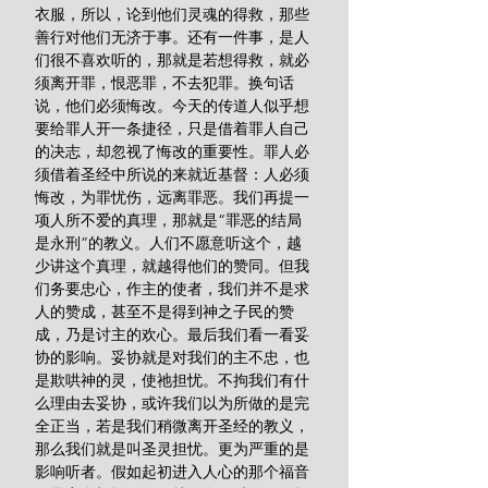
衣服，所以，论到他们灵魂的得救，那些
善行对他们无济于事。还有一件事，是人
们很不喜欢听的，那就是若想得救，就必
须离开罪，恨恶罪，不去犯罪。换句话
说，他们必须悔改。今天的传道人似乎想
要给罪人开一条捷径，只是借着罪人自己
的决志，却忽视了悔改的重要性。罪人必
须借着圣经中所说的来就近基督：人必须
悔改，为罪忧伤，远离罪恶。我们再提一
项人所不爱的真理，那就是“罪恶的结局
是永刑”的教义。人们不愿意听这个，越
少讲这个真理，就越得他们的赞同。但我
们务要忠心，作主的使者，我们并不是求
人的赞成，甚至不是得到神之子民的赞
成，乃是讨主的欢心。最后我们看一看妥
协的影响。妥协就是对我们的主不忠，也
是欺哄神的灵，使祂担忧。不拘我们有什
么理由去妥协，或许我们以为所做的是完
全正当，若是我们稍微离开圣经的教义，
那么我们就是叫圣灵担忧。更为严重的是
影响听者。假如起初进入人心的那个福音