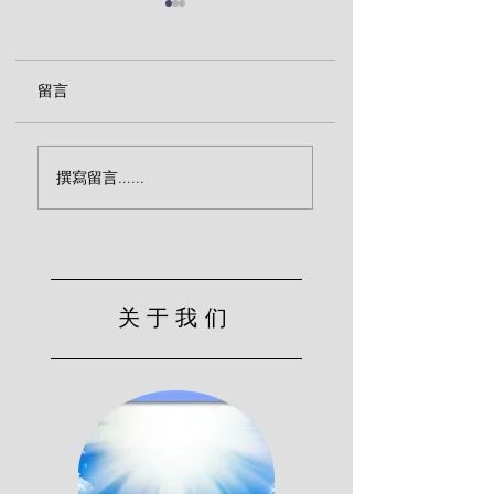
留言
传福音致命的忽略（宾
效法基督的服侍（
撰寫留言......
克）
尔）
关于我们