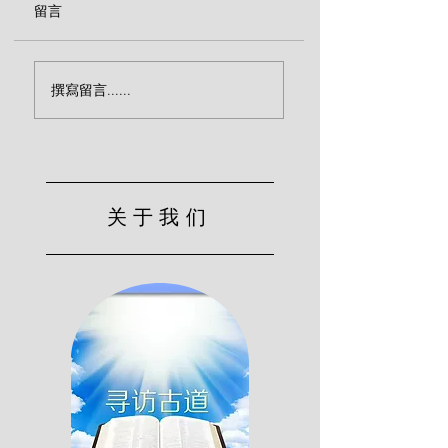
留言
撕裂心肠（司布真）
君王颁布国度的律
撰寫留言......
(司布真)
关于我们