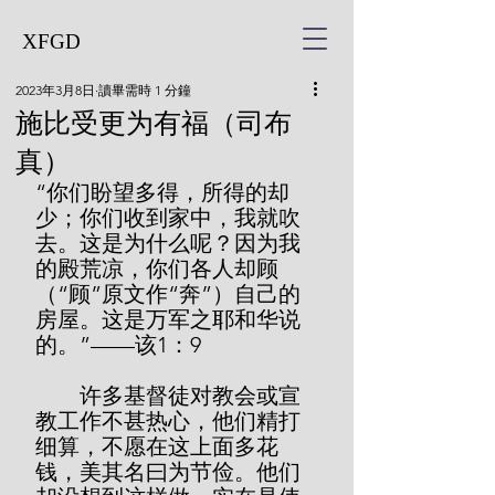
XFGD
2023年3月8日
讀畢需時 1 分鐘
施比受更为有福（司布
真）
“你们盼望多得，所得的却
少；你们收到家中，我就吹
去。这是为什么呢？因为我
的殿荒凉，你们各人却顾
（“顾”原文作“奔”）自己的
房屋。这是万军之耶和华说
的。”——该1：9
        许多基督徒对教会或宣
教工作不甚热心，他们精打
细算，不愿在这上面多花
钱，美其名曰为节俭。他们