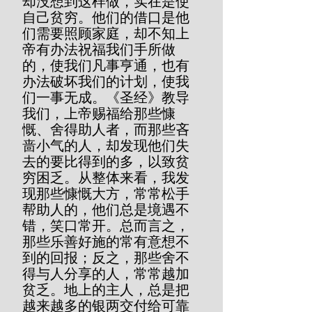
却没想到这样做，实在是使
自己贫穷。他们的借口是他
们需要照顾家庭，却不知上
帝有办法祝福我们手所做
的，使我们凡事亨通，也有
办法破坏我们的计划，使我
们一事无成。《圣经》教导
我们，上帝赐福给那些慷
慨、舍得助人者，而那些吝
啬小气的人，却发现他们失
去的要比得到的多，以致贫
穷困乏。从整体来看，我发
现那些慷慨大方，常常松手
帮助人的，他们总是境遇不
错，笑口常开。总而言之，
那些乐善好施的常有意想不
到的回报；反之，那些舍不
得与人分享的人，常常越加
贫乏。地上的主人，总是把
越来越多的银两交付给可靠