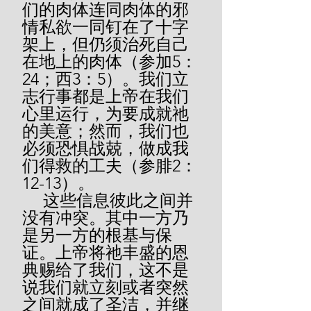
们的肉体连同肉体的邪
情私欲一同钉在了十字
架上，但仍须治死自己
在地上的肉体（参加5：
24；西3：5）。我们立
志行事都是上帝在我们
心里运行，为要成就祂
的美意；然而，我们也
必须恐惧战兢，做成我
们得救的工夫（参腓2：
12-13）。
     这些信息彼此之间并
没有冲突。其中一方乃
是另一方的根基与保
证。上帝将祂丰盛的恩
典赐给了我们，这不是
说我们就立刻或者突然
之间就成了圣洁，并继