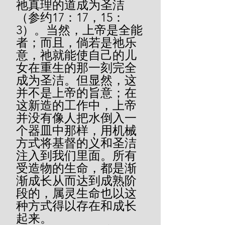
祂真理的道成为圣洁
（参约17：17，15：
3）。当然，上帝是全能
者；而且，倘若是祂乐
意，祂就能使自己的儿
女在重生的那一刻完全
成为圣洁。但显然，这
并不是上帝的旨意；在
这新造的工作中，上帝
并没有像人把水倒入一
个器皿中那样，用机械
方式将基督的义和圣洁
注入到我们里面。所有
受造物的生命，都是渐
渐成长从而达到成熟阶
段的，属灵生命也以这
种方式得以存在和成长
起来。