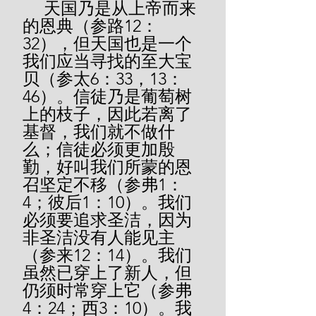
     天国乃是从上帝而来
的恩典（参路12：
32），但天国也是一个
我们应当寻找的至大宝
贝（参太6：33，13：
46）。信徒乃是葡萄树
上的枝子，因此若离了
基督，我们就不做什
么；信徒必须更加殷
勤，好叫我们所蒙的恩
召坚定不移（参弗1：
4；彼后1：10）。我们
必须要追求圣洁，因为
非圣洁没有人能见主
（参来12：14）。我们
虽然已穿上了新人，但
仍须时常穿上它（参弗
4：24；西3：10）。我