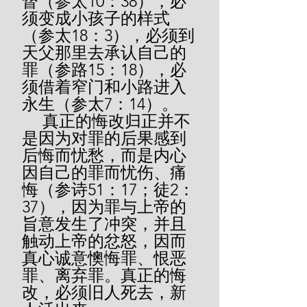
督（参太10：38），必
须变成小孩子的样式
（参太18：3），必须到
天父那里去承认自己的
罪（参路15：18），必
须借着窄门和小路进入
永生（参太7：14）。
     真正的悔改归正并不
是因为对罪的后果感到
后悔而忧愁，而是内心
因自己的罪而忧伤、痛
悔（参诗51：17；徒2：
37），因为罪与上帝的
旨意发生了冲突，并且
触动上帝的忿怒，因而
真心诚意懊悔罪、恨恶
罪、离弃罪。真正的悔
改，必须旧人死去，新