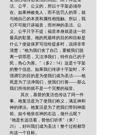
洁、公平、公义的，所以十字架必须存
在。如果神赦免人，而不惩罚人的罪，就
与祂自己的本质和属性相抵触。所以，我
们不可能只讲福音，而对神的圣洁、公
义、公平只字不提；福音本身就是这一切
最高的彰显。祂的死最终的目的和目标是
什么？使徒保罗写信给提多时，说得非常
清楚；“祂为我们舍了自己，要赎我们脱
离一切罪恶，又洁净我们，特作自己的子
民，热心为善。”（多2：14）这是十字架
的整个信息。如果我们传讲十字架时，不
强调它的目的是为使我们成为圣洁——祂
死是为了洁净我们，使我们行善——那么
我们所传的就不是一个完整的福音。
         其次，基督的复活也传达了同一件
事。祂复活是为了使我们称义，满足神和
神的律法。祂复活是为了把我们带到神面
前。如今祂坐在神的右边，做什么呢？
“祂是长远活着，替他们祈求”（来7：
25），好叫我们成为圣洁！整个过程都导
向这一个目标。