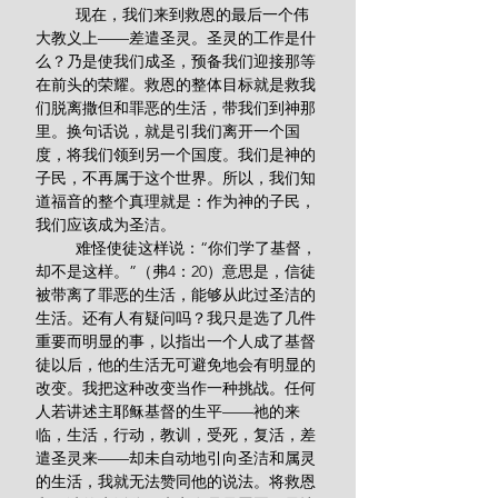
         现在，我们来到救恩的最后一个伟
大教义上——差遣圣灵。圣灵的工作是什
么？乃是使我们成圣，预备我们迎接那等
在前头的荣耀。救恩的整体目标就是救我
们脱离撒但和罪恶的生活，带我们到神那
里。换句话说，就是引我们离开一个国
度，将我们领到另一个国度。我们是神的
子民，不再属于这个世界。所以，我们知
道福音的整个真理就是：作为神的子民，
我们应该成为圣洁。
         难怪使徒这样说：“你们学了基督，
却不是这样。”（弗4：20）意思是，信徒
被带离了罪恶的生活，能够从此过圣洁的
生活。还有人有疑问吗？我只是选了几件
重要而明显的事，以指出一个人成了基督
徒以后，他的生活无可避免地会有明显的
改变。我把这种改变当作一种挑战。任何
人若讲述主耶稣基督的生平——祂的来
临，生活，行动，教训，受死，复活，差
遣圣灵来——却未自动地引向圣洁和属灵
的生活，我就无法赞同他的说法。将救恩