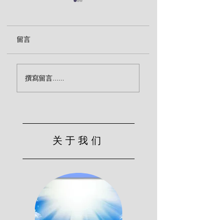
留言
忌邪的神（钟马田）
你们当救自己脱离
撰寫留言......
曲的世代（钟马田
关于我们