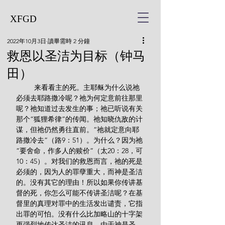
XFGD
2022年10月3日
讀畢需時 2 分鐘
救恩以圣洁为目标（钟马
田）
         来看看主的死。主耶稣为什么说祂
必须去耶路撒冷呢？祂为何定意前往那里
呢？祂知道过去发生的事；祂已听说有关
那个“狐狸希律”的传闻。祂知晓仇敌的计
谋，但祂仍然勇往直前。“祂就定意向耶
路撒冷去”（路9：51）。为什么？因为祂
“要舍命，作多人的赎价”（太20：28，可
10：45）。对我们的救恩而言，祂的死是
必须的，因为人的罪孽重大，而神是圣洁
的。没有其它的理由！所以如果你传讲基
督的死，你怎么可能不传讲圣洁呢？在基
督里的真理对罪中的生活发出谴责，它指
出罪的可怕。没有什么比加略山的十字架
更强烈地传达圣洁的讯息。由于神是圣