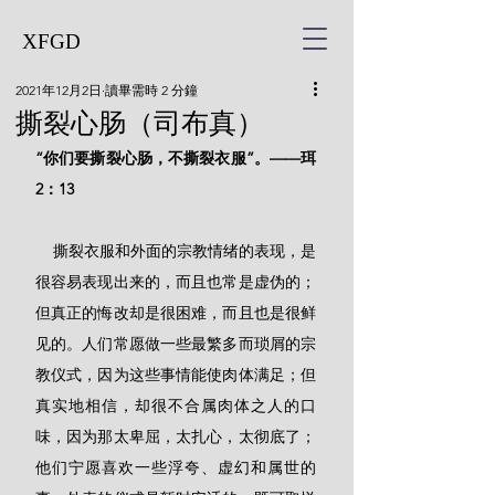
XFGD
2021年12月2日
讀畢需時 2 分鐘
撕裂心肠（司布真）
“你们要撕裂心肠，不撕裂衣服”。——珥
2：13
    撕裂衣服和外面的宗教情绪的表现，是
很容易表现出来的，而且也常是虚伪的；
但真正的悔改却是很困难，而且也是很鲜
见的。人们常愿做一些最繁多而琐屑的宗
教仪式，因为这些事情能使肉体满足；但
真实地相信，却很不合属肉体之人的口
味，因为那太卑屈，太扎心，太彻底了；
他们宁愿喜欢一些浮夸、虚幻和属世的