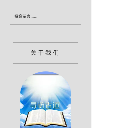
撕裂心肠（司布真）
君王颁布国度的律
撰寫留言......
(司布真)
关于我们