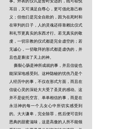
事。外表的仪式是暂时安适的，既可取悦
耳目，又可满足自尊心，更可借此靠己称
义；但他们是完全自欺的，因为在死时和
在审判的日子，人的灵魂还得靠赖比仪式
和礼节更真实的东西才行。若无真实的敬
虔，一切宗教的仪式都是完全虚空的；若
无诚心，一切敬拜的形式都是虚伪的，并
且也是亵渎了天上的神。
    撕裂心肠是神所成就的事，并且信徒也
能深深地感受到。这种隐秘的忧伤乃是个
人经历中的事，不仅在形式方面，而且在
信徒心灵的深处大大受了圣灵的感动。这
并不是徒托空言、单单相信的事，而是在
永活神的每一个儿女心中所切实感受到
的。大大谦卑，完全除罪，然后便可尝到
恩典的甜蜜滋味，这是高傲的人所不能领