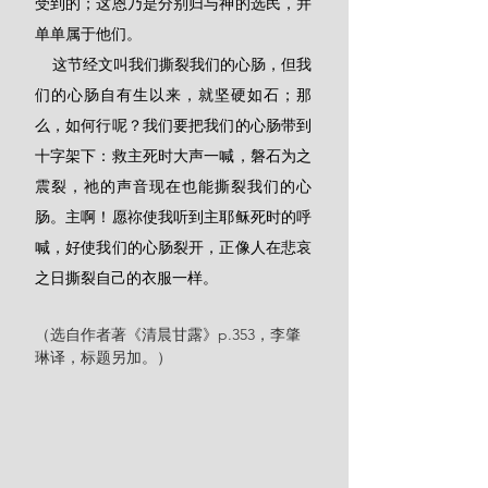
受到的；这恩乃是分别归与神的选民，并
单单属于他们。
    这节经文叫我们撕裂我们的心肠，但我
们的心肠自有生以来，就坚硬如石；那
么，如何行呢？我们要把我们的心肠带到
十字架下：救主死时大声一喊，磐石为之
震裂，祂的声音现在也能撕裂我们的心
肠。主啊！愿祢使我听到主耶稣死时的呼
喊，好使我们的心肠裂开，正像人在悲哀
之日撕裂自己的衣服一样。
（选自作者著《清晨甘露》p.353，李肇
琳译，标题另加。）