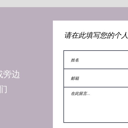
​请在此填写您的个
或旁边
们