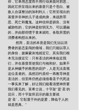
仰，它单用态度而不用行动来面对邪恶，
因此它所呈现出来的基督只是个苍白、被
敌人合谋整治的加利利人；它所呈现出的
基督并非神的儿子道成肉身，来战胜罪
恶、死亡和魔鬼。这种信仰是驯良、没有
威胁性的，它的神是软弱无力、可以通融
的，并由那些惯于拿来就吃、各取所需的
消费者构想出来的。
        然而，圣洁的本质是我们无法以消
费者的姿态妄闯的领域，我们只能以罪人
的身份，披麻蒙灰地就近它。其实我们根
本无法接近它：只有圣洁的神来临近我
们，并在基督里使我们与祂和好。如果不
是从神赐予的救恩的庇护，人是无法直视
这位圣者的。虽然旧约圣经一再教导神是
圣洁的，但至终仍然必须借着圣子代死这
一事实来了解，好让我们能看清楚神所要
我们看见的。富希士说，十字架“是‘圣’的
启示，而十字架所启示的最主要就
是‘圣’，它彰显于外的是爱，降临于人的
就是恩典。”