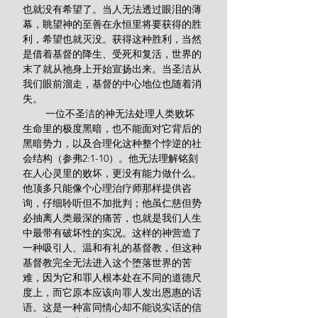
也就没有希望了。当人无法透过眼泪的薄
幕，眺望神的至善在永恒里将要获得的胜
利，希望也就灭没。获得这种胜利，当然
是借着基督的降生、受死和复活，世界的
末了就从祂身上开始宣扬出来。当圣洁从
我们眼前溜走，基督的中心地位也随着消
失。
        一位不圣洁的神无法处理人类败坏
生命里的极度黑暗，也不能面对它背后的
黑暗势力，以及合理化这种整个悖逆的社
会结构（参弗2:1-10）。他无法理解铭刻
在人心灵里的败坏，更没有能力做什么。
他顶多只能像个心理治疗师那样提供咨
询，仔细聆听但不加批判；他虽仁慈但势
必抽离人类最深的痛苦，也就是我们人生
中最带有破坏性的实况。这样的神营造了
一种吸引人、温和有礼的基督教，但这种
基督教完全无法进入这个堕落世界的苦
难，因为它和罪人根本处在不同的道德尺
度上，而它原本应该向罪人发出恩惠的话
语。这是一种富同情心却不能说实话的信