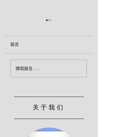
留言
真正的灵性（卫尔斯）
神仆人的劝诫（卫
撰寫留言......
斯）
关于我们