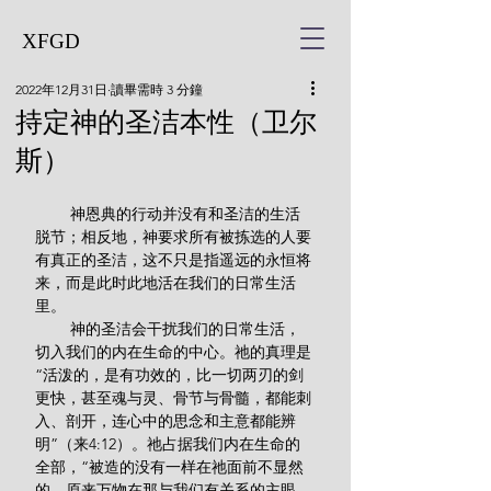
XFGD
2022年12月31日
讀畢需時 3 分鐘
持定神的圣洁本性（卫尔
斯）
        神恩典的行动并没有和圣洁的生活
脱节；相反地，神要求所有被拣选的人要
有真正的圣洁，这不只是指遥远的永恒将
来，而是此时此地活在我们的日常生活
里。
        神的圣洁会干扰我们的日常生活，
切入我们的内在生命的中心。祂的真理是
“活泼的，是有功效的，比一切两刃的剑
更快，甚至魂与灵、骨节与骨髓，都能刺
入、剖开，连心中的思念和主意都能辨
明”（来4:12）。祂占据我们内在生命的
全部，“被造的没有一样在祂面前不显然
的。原来万物在那与我们有关系的主眼