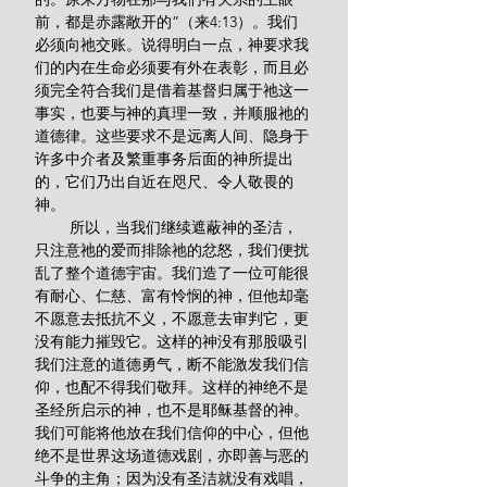
前，都是赤露敞开的”（来4:13）。我们
必须向祂交账。说得明白一点，神要求我
们的内在生命必须要有外在表彰，而且必
须完全符合我们是借着基督归属于祂这一
事实，也要与神的真理一致，并顺服祂的
道德律。这些要求不是远离人间、隐身于
许多中介者及繁重事务后面的神所提出
的，它们乃出自近在咫尺、令人敬畏的
神。
        所以，当我们继续遮蔽神的圣洁，
只注意祂的爱而排除祂的忿怒，我们便扰
乱了整个道德宇宙。我们造了一位可能很
有耐心、仁慈、富有怜悯的神，但他却毫
不愿意去抵抗不义，不愿意去审判它，更
没有能力摧毁它。这样的神没有那股吸引
我们注意的道德勇气，断不能激发我们信
仰，也配不得我们敬拜。这样的神绝不是
圣经所启示的神，也不是耶稣基督的神。
我们可能将他放在我们信仰的中心，但他
绝不是世界这场道德戏剧，亦即善与恶的
斗争的主角；因为没有圣洁就没有戏唱，