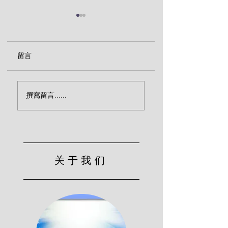
留言
撕裂心肠（司布真）
君王颁布国度的律
撰寫留言......
(司布真)
关于我们