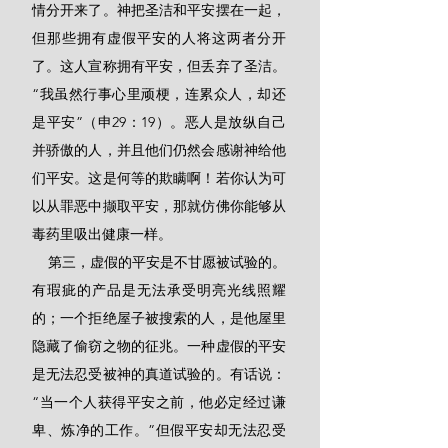
情分开来了。神把圣洁和平安摆在一起，
但那些拥有虚假平安的人将这两者分开
了。这人宣称拥有平安，但丢弃了圣洁。
“我虽然行事心里顽梗，连累众人，却还
是平安”（申29：19）。恶人是放纵自己
并骄傲的人，并且他们仍然会感谢神给他
们平安。这是何等的欺瞒啊！若你认为可
以从罪恶中撷取平安，那就仿佛你能够从
毒药里吸出健康一样。
    第三，虚假的平安是不甘愿被试验的。
有瑕疵的产品是无法承受明亮光线照耀
的；一个拒绝屋子被搜索的人，是他屋里
隐藏了偷窃之物的征兆。一种虚假的平安
是无法忍受被神的真道试验的。有话说：
“当一个人获得平安之前，他必定经过谦
卑、炼净的工作。”但假平安却无法忍受