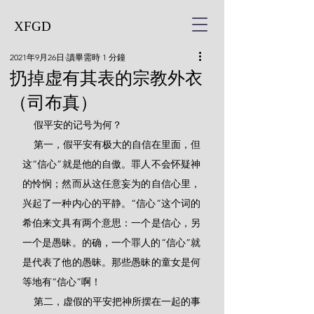
XFGD
2021年9月26日
讀畢需時 1 分鐘
扔掉虚有其表的宗教外衣
（司布真）
    假平安的记号为何？
    第一，假平安有极大的自信在里面，但
这“信心”就是他的自傲。罪人不会怀疑神
的怜悯；然而从这任意妄为的自信心里，
兴起了一种内心的平静。“信心”这个词的
希伯来文具有两个意思：一个是信心，另
一个是愚昧。的确，一个罪人的“信心”就
是代表了他的愚昧。那些愚昧的童女是何
等地有“信心”啊！
    第二，虚假的平安把神所摆在一起的事