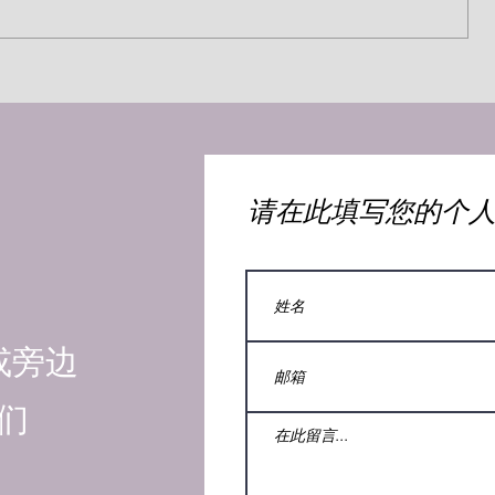
神仆人的劝诫（马丁·路德）
​请在此填写您的个
或旁边
们