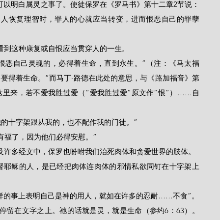
可以明白属灵之事了。使徒保罗在《罗马书》第十二章2节说：
当人恢复理智时，罪人的心就应当转变，进而恨恶自己的罪孽
显地看到这种康复或自恨应当贯穿人的一生。
要得着生命。”而马丁·路德在此处的意思，与《路加福音》第
这里来，若不爱我胜过爱（“爱我胜过爱”原文作“恨”）……自
背着他的十字架跟从我的，也不配作我的门徒。”
的人有福了，因为他们必得安慰。”
章，以及许多经文中，保罗也吩咐我们治死肉体和贪爱世界的肢体。
节“在各样的事上表明自己是神的用人，就如在许多的忍耐……不食”。