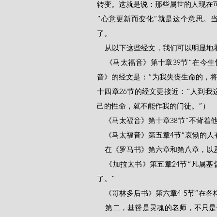
转变。这就是说：那些属世的人现在
“心意更新而变化”就是这个意思。
了。
    从以下这些经文，我们可以明
    《马太福音》第十章39节“在今生恨恶自己灵魂的，必得着生命，直到永生。”（注：《马太福
音》的经文是：“为我失丧生命的，将
十四章26节的经文更接近：“人到我
己的性命，就不能作我的门徒。”）
    《马太福音》第十章38节“不
    《马太福音》第五章4节“哀恸
    在《罗马书》第六章和第八
    《加拉太书》第五章24节“凡属基督耶稣的人，是已经把肉体连肉体的邪情私欲同钉在十字架上
了。”
    《哥林多后书》第六章4-5
    第二，基督是灵魂的老师，不只是停留在文字之上。祂的话就是灵，就是生命（参约6：63）。