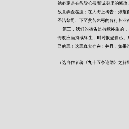
祂必定是在教导心灵和诚实里的悔改
故意弄歪嘴脸；在大街上祷告；炫耀自
圣洁祭司、下至贫苦乞丐的各行各业
    第三，我们的祷告是持续终生的，并且应当为“免我们的债”（太6：12）的祷告。所以，我们的
悔改应当持续终生，时时恨恶自己。
己的罪！这罪真实存在！并且，如果
（选自作者著《九十五条论纲》之解释，A