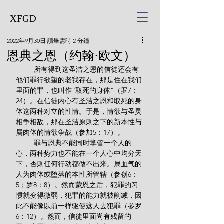
XFGD
2022年9月30日
讀畢需時 2 分鐘
恩典之恩（约翰·欧文）
         所有得到这圣洁之恩的信徒还会有
他们罪行欲望的老我存在，那是住在我们
里面的罪，也叫作“取死的身体”（罗7：
24）。在信徒内心有圣洁之恩和取死的身
体这两种对立的性情。于是，情欲与圣灵
相争相敌，那在圣洁原则之下的新本性与
属肉体的情欲争战（参加5：17）。
         罪与恩典不能同时掌管一个人的
心，两种势力也不能在一个人心中均分天
下，否则任何行动都做不出来。属血气的
人为肉体或堕落的本性所管辖（参创6：
5；罗8：8）。然而蒙恩之后，犯罪的习
惯就变得微弱，犯罪的能力就被削减，因
此不能像以前一样驱使这人去犯罪（参罗
6：12）。然而，信徒里面尚有残留的