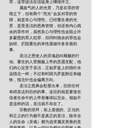
罪，这罪设法在信徒身上继续作王。
         属血气的人的光景，乃是在罪的管
辖之下，但有两个“亮光”会反对罪的管
辖，就是良心与理性。已经重生者的光
景，是受圣洁的恩典管辖，但还有内心残
余的罪作对，虽然良心与理性也会阻止许
多蒙恩的罪人犯罪，但同时残余的罪也会
妨碍、拦阻重生的本性愿做许多良善的
事。
         圣洁之恩使人的灵魂趋向顺服的行
动。重生的人受顺服上帝的意愿支配，他
们的心定意于圣洁，正如罗盘上的指针永
远指北一样；不过有时因为罗盘附近有磁
铁，指北针也会偏离方向。
         圣洁之恩典会彰显出来，抗拒任何
有碍其达到目的的事。这目的就是要使在
信者生命中的上帝形像得以完全。假如不
是这样的话，圣洁就不存在了。
         宗教的崇拜，加上道德的、正当的
和正义的行为都不是真正的圣洁，除非全
人的生命（灵魂）都为追求属灵美善的意
愿所掌管，以及一切行为都出自那被上帝