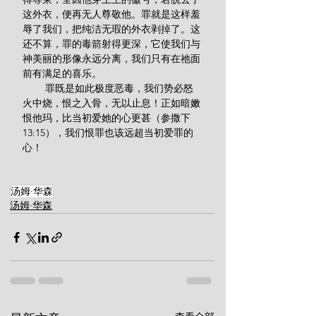
这外衣，便再无人尊敬他。罪就是这样羞
辱了我们，把纯洁无瑕的外衣剥掉了。这
还不算，罪的毒箭射得更深，它使我们与
神美丽的形像永远分离，我们只有在祂面
前有满足的喜乐。
        罪既是如此极度恶毒，我们势必怒
火中烧，恨之入骨，无以止息！正如暗嫩
恨他玛，比当初爱她的心更甚（参撒下
13:15），我们恨罪也该远超当初爱罪的
心！
汤姆·华森
汤姆·华森