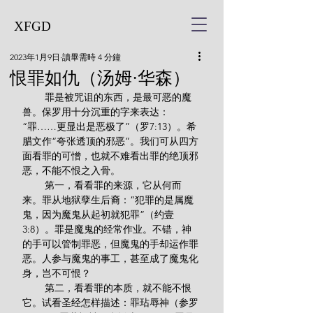
XFGD
2023年1月9日
讀畢需時 4 分鐘
恨罪如仇（汤姆·华森）
        罪是被咒诅的东西，是最可恶的魔
兽。保罗用十分沉重的字来表达：
“罪……更显出是恶极了”（罗7:13）。希
腊文作“夸张透顶的邪恶”。我们可从四方
面看罪的可憎，也就不难看出罪的绝顶邪
恶，不能不恨之入骨。
        第一，看看罪的来源，它从何而
来。罪从地狱孽生后裔：“犯罪的是属魔
鬼，因为魔鬼从起初就犯罪”（约壹
3:8）。罪是魔鬼的经常作业。不错，神
的手可以管制罪恶，但魔鬼的手却运作罪
恶。人参与魔鬼的事工，甚至成了魔鬼化
身，岂不可恨？
        第二，看看罪的本质，就不能不恨
它。试看圣经怎样描述：罪玷辱神（参罗