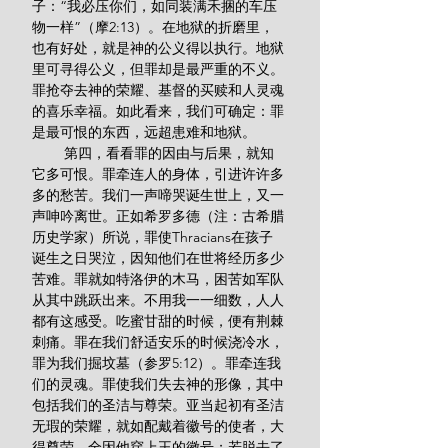
子：“我必压你们，如同装满禾捆的车压
物一样”（摩2:13）。在地狱的折磨里，
也有好处，就是神的公义得以执行。地狱
里可寻得公义，但罪却是最严重的不义。
罪抢夺去神的荣耀、基督的买赎和人灵魂
的喜乐幸福。如此看来，我们可确定：罪
是最可恨的东西，远超患难和地狱。 
        第四，看看罪的因由与后果，就知
它多可恨。罪牵连人的身体，引进许许多
多的愁苦。我们一声啼哭诞生世上，又一
声呻吟离世。正如希罗多德（注：古希腊
历史学家）所说，罪使Thracians在孩子
诞生之日哭泣，因知他们在世将经历多少
苦难。罪就如特洛伊的木马，困苦如军队
从其中跳跃出来。不用我一一细数，人人
都有这感受。吃蜜甘甜的时候，便有荆棘
刺痛。罪在我们舒适安乐的时候浇冷水，
罪为我们掘坟墓（参罗5:12）。罪牵连我
们的灵魂。罪使我们失去神的形像，其中
包括我们的圣洁与尊荣。亚当起初有圣洁
无瑕的荣耀，就如配戴着徽号的使者，大
得尊荣，全因他穿上王的徽号；若脱去了