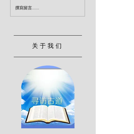
新造的人向罪是死的
人在伪装的悔改中
撰寫留言......
（汤姆·华森）
（汤姆·华森）
关于我们