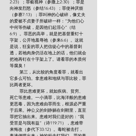
2:23）；罪藐视神（参撒上2:30）；罪是
向神发烈怒（参结16:43）；罪使神厌烦
（参赛7:13）；罪叫神的心破碎，像丈夫
的爱被不贞妻子所破碎一样：“为他们心
中何等伤破，是因他们起淫心”（结
6:9）。罪恶的高举，就是把基督重钉十
字架，公开地羞辱祂（参来6:6）。这就
是说，狂妄的罪人把信徒心中的基督刺
透，若祂肉身仍活在地上的话，他们就会
把祂再钉在十字架上了。请看罪的本质何
等腐臭！
        第三，从比较的角度看罪，就看出
它多么可怕。拿患难和地狱与罪比较，罪
比两者更坏。
        罪比患难更坏，就如疾病、贫穷、
死亡等患难。一小滴罪，比海洋般的患难
更恶毒，因为患难由罪而生，根源必严重
于后果。神公义的剑静躺在剑鞘里，直至
罪把它抽出来。患难对我们是好的：“我
受苦是与我有益”（诗119:71），患难带
来悔改（参代下33:12）。毒蛇被击打，
毒液便喷出来；神的杆击打我们，罪的毒