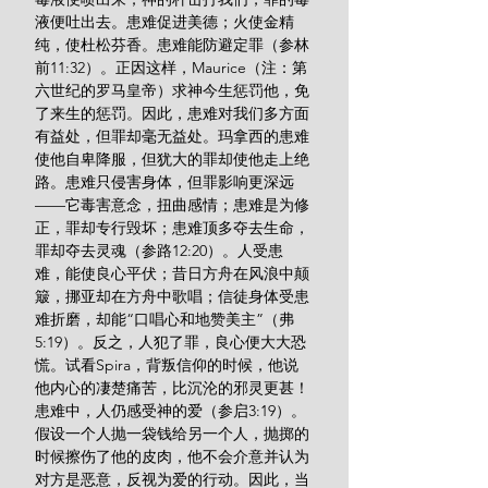
液便吐出去。患难促进美德；火使金精
纯，使杜松芬香。患难能防避定罪（参林
前11:32）。正因这样，Maurice（注：第
六世纪的罗马皇帝）求神今生惩罚他，免
了来生的惩罚。因此，患难对我们多方面
有益处，但罪却毫无益处。玛拿西的患难
使他自卑降服，但犹大的罪却使他走上绝
路。患难只侵害身体，但罪影响更深远
——它毒害意念，扭曲感情；患难是为修
正，罪却专行毁坏；患难顶多夺去生命，
罪却夺去灵魂（参路12:20）。人受患
难，能使良心平伏；昔日方舟在风浪中颠
簸，挪亚却在方舟中歌唱；信徒身体受患
难折磨，却能“口唱心和地赞美主”（弗
5:19）。反之，人犯了罪，良心便大大恐
慌。试看Spira，背叛信仰的时候，他说
他内心的凄楚痛苦，比沉沦的邪灵更甚！
患难中，人仍感受神的爱（参启3:19）。
假设一个人抛一袋钱给另一个人，抛掷的
时候擦伤了他的皮肉，他不会介意并认为
对方是恶意，反视为爱的行动。因此，当