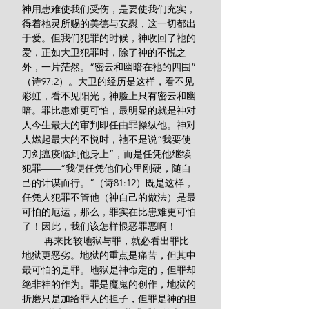
神用患难使我们受伤，是要使我们充实，
得着祂灵所赐的美德与安慰，这一切都出
于爱。但我们犯罪的时候，神收回了祂的
爱，正如大卫犯罪时，除了神的不悦之
外，一片茫然。“密云和幽暗在祂的四围”
（诗97:2）。大卫的经历是这样，看不见
彩虹，看不见阳光，神脸上只有密云和幽
暗。罪比患难更可怕，最明显的就是神对
人今生最大的审判即任由罪操纵他。神对
人燃起最大的不悦时，祂不是说“我要使
刀剑瘟疫临到他身上”，而是任凭他继续
犯罪——“我便任凭他们心里刚硬，随自
己的计谋而行。”（诗81:12）既是这样，
任凭人犯罪不管他（神自己的做法）是最
可怕的厄运，那么，罪实在比患难更可怕
了！因此，我们该怎样恨恶罪恶啊！
        再来比较地狱与罪，就必看出罪比
地狱更恶劣。地狱的重点是痛苦，但其中
最可怕的是罪。地狱是神命定的，但罪却
绝非神的作为。罪是魔鬼的创作，地狱的
折磨只是加给罪人的担子，但罪是神的担