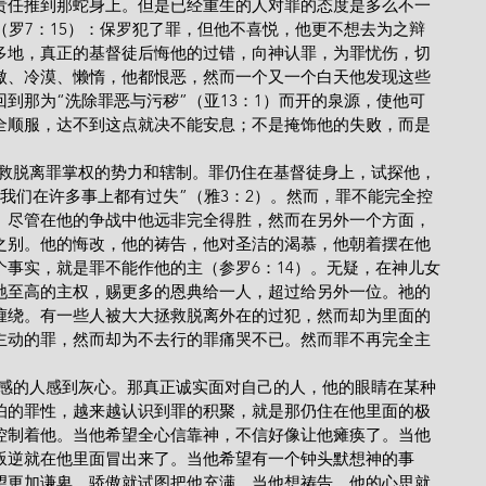
责任推到那蛇身上。但是已经重生的人对罪的态度是多么不一
（罗7：15）：保罗犯了罪，但他不喜悦，他更不想去为之辩
多地，真正的基督徒后悔他的过错，向神认罪，为罪忧伤，切
傲、冷漠、懒惰，他都恨恶，然而一个又一个白天他发现这些
到那为“洗除罪恶与污秽”（亚13：1）而开的泉源，使他可
全顺服，达不到这点就决不能安息；不是掩饰他的失败，而是
就是得救脱离罪掌权的势力和辖制。罪仍住在基督徒身上，试探他，
我们在许多事上都有过失”（雅3：2）。然而，罪不能完全控
。尽管在他的争战中他远非完全得胜，然而在另外一个方面，
之别。他的悔改，他的祷告，他对圣洁的渴慕，他朝着摆在他
事实，就是罪不能作他的主（参罗6：14）。无疑，在神儿女
祂至高的主权，赐更多的恩典给一人，超过给另外一位。祂的
缠绕。有一些人被大大拯救脱离外在的过犯，然而却为里面的
主动的罪，然而却为不去行的罪痛哭不已。然而罪不再完全主
良心敏感的人感到灰心。那真正诚实面对自己的人，他的眼睛在某种
怕的罪性，越来越认识到罪的积聚，就是那仍住在他里面的极
控制着他。当他希望全心信靠神，不信好像让他瘫痪了。当他
叛逆就在他里面冒出来了。当他希望有一个钟头默想神的事
望更加谦卑，骄傲就试图把他充满。当他想祷告，他的心思就