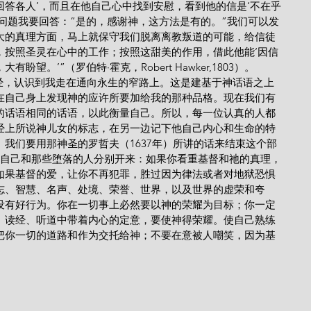
答各人’，而且在他自己心中找到安慰，看到他的信是‘不在乎
问题我要回答：“是的，感谢神，这方法是有的。”我们可以发
大的真理方面，马上就保守我们脱离离教叛道的可能，给信徒
，按照圣灵在心中的工作；按照这甜美的作用，借此他能‘因信
望。’”（罗伯特·霍克，Robert Hawker,1803）。
基于圣经，认识到我走在通向永生的窄路上。这是建基于神话语之上
在自己身上发现神的应许所要加给我的那种品格。现在我们有
的话语相同的话语，以此衡量自己。所以，每一位认真的人都
经上所说神儿女的标志，在另一边记下他自己内心和生命的特
我们要用那神圣的罗哲夫（1637年）所讲的话来结束这个部
你自己和那些堕落的人分别开来：如果你看重基督和祂的真理，
如果基督的爱，让你不再犯罪，胜过因为律法或者对地狱恐惧
志、智慧、名声、处境、荣誉、世界，以及世界的虚荣和夸
没有好行为。你在一切事上必然要以神的荣耀为目标；你一定
、读经、听道中带着内心的定意，要使神得荣耀。使自己熟练
把你一切的道路和作为交托给神；不要在意被人嘲笑，因为基