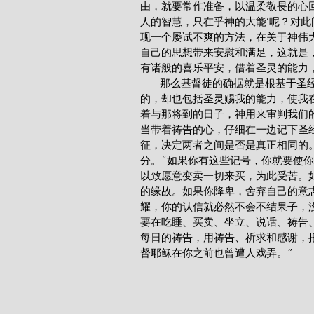
由，就要常作准备，以温柔敬畏的心回
人的智慧，只在乎神的大能’呢？对此
现一个屡试不爽的方法，在关于神伟
自己的思想带来安慰和满足，这就是
有诸般的喜乐平安，借着圣灵的能力，大有盼
       那么基督徒的确据就是根
的，却也包括圣灵赐我的能力，使我
着与那将到的日子，神用来审判我们
当带着祷告的心，仔细在一边记下圣
征，决定两者之间是否是真正相同的。
分。“如果你有这些记号，你就要使
以致愿意变卖一切来买，为此受苦。
的缘故。如果你降卑，舍弃自己的意
耀，你的认信就必然不会不结果子，
要在吃睡、买卖、坐立、说话、祷告
每日的祷告，用祷告、祈求和感谢，
督耶稣在你之前也曾遭人戏弄。”