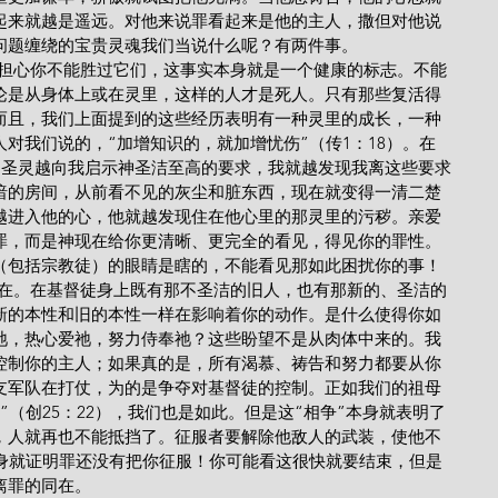
起来就越是遥远。对他来说罪看起来是他的主人，撒但对他说
问题缠绕的宝贵灵魂我们当说什么呢？有两件事。
，如此担心你不能胜过它们，这事实本身就是一个健康的标志。不能
论是从身体上或在灵里，这样的人才是死人。只有那些复活得
而且，我们上面提到的这些经历表明有一种灵里的成长，一种
对我们说的，“加增知识的，就加增忧伤”（传1：18）。在
。圣灵越向我启示神圣洁至高的要求，我就越发现我离这些要求
暗的房间，从前看不见的灰尘和脏东西，现在就变得一清二楚
越进入他的心，他就越发现住在他心里的那灵里的污秽。亲爱
罪，而是神现在给你更清晰、更完全的看见，得见你的罪性。
（包括宗教徒）的眼睛是瞎的，不能看见那如此困扰你的事！
并肩存在。在基督徒身上既有那不圣洁的旧人，也有那新的、圣洁的
新的本性和旧的本性一样在影响着你的动作。是什么使得你如
祂，热心爱祂，努力侍奉祂？这些盼望不是从肉体中来的。我
控制你的主人；如果真的是，所有渴慕、祷告和努力都要从你
支军队在打仗，为的是争夺对基督徒的控制。正如我们的祖母
”（创25：22），我们也是如此。但是这“相争”本身就表明了
，人就再也不能抵挡了。征服者要解除他敌人的武装，使他不
本身就证明罪还没有把你征服！你可能看这很快就要结束，但是
离罪的同在。