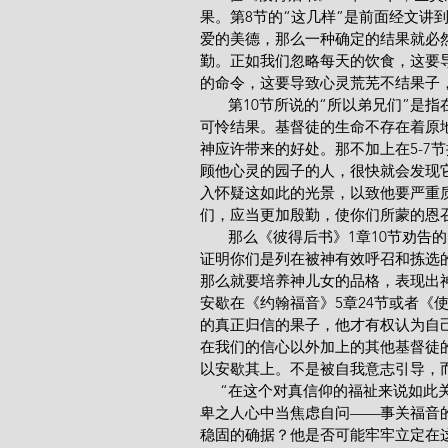
果。第8节的“这几样”是前面经文讲
爱的美德，那么一种确定的结果就必
勤。正如我们忽略每天的饮食，这要
的命令，这要导致心灵荒芜不结果子
       第10节所说的“所以弟兄
可怜结果。基督徒的生命不存在着原
神应许带来的好处。那不加上在5-7
顾他心灵的园子的人，很快就会发现
入怀疑这如此的光景，以致他要严重
们，应当更加殷勤，使你们所蒙的恩
       那么《彼得后书》1章10
证明你们是列在被神有效呼召和拣选
那么就要培养神儿女的品格，表现出
安歇在《约翰福音》5章24节或者《
的真正归信的果子，他才有权认为自
在我们的信心以外加上的其他基督徒
以安歇其上。不是被自我意志引导，而
     “在这个对真信仰的福祉来说
卑之人心中当焦虑自问——事关福音
稳固的确据？他是否可能牢牢立定在