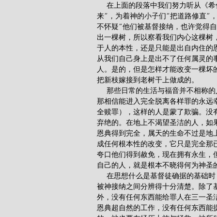
     在上面的段落中我们努力听从《
来”，为着神的小子们“把道路修直”
不怀疑”他们被基督接纳，也许觉得
出一棵树，所以察看我们内心这棵树
于人的本性，还是只能是出自内住的
从我们自己身上是出不了任何属灵的
人。是的，但是怎样才能改变一棵坏的
把新枝嫁接到老树干上做成的。
     那些日常的生活与福音并不
那相信能进入完全脱离各样罪的永远
全赎罪），这样的人是蒙了欺骗。没
弃绝的。在地上不渴望圣洁的人，如
恩典得到完全，属天的生命不过是地
成任何根本性的改变，它只是完全那
夸口他们得到赦免，现在拥有永生，
自己的人，就是根本不晓得何为神圣
     在思想什么是基督徒确据的
被神接纳之间分辨得十分清楚。除了
外，没有任何东西能给罪人在三一圣
恩典超自然的工作，没有任何东西能