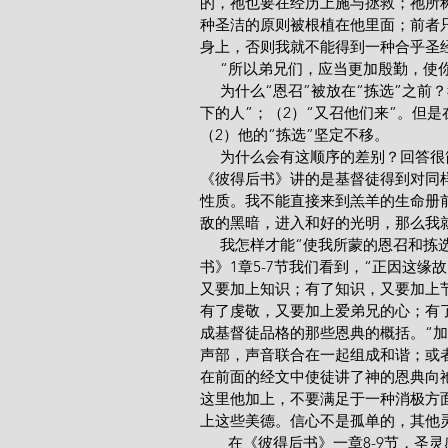
的，祂也要在经历上施与拯救；祂所
种圣洁的原则被根植在他里面；前者
身上，否则我就不能得到一种合乎圣
     “所以弟兄们，应当更加殷勤，
     为什么“恩召”被放在“拣选”之
下的人”；（2）“又召他们来”。但
（2）他的“拣选”坚定不移。
     为什么会有这顺序的差别？回答
《彼得后书》讲的是基督徒得到对同
性质。我不能直接来到羔羊的生命册
敌的黑暗，进入和好的光明，那么我
     我怎样才能“使我所蒙的恩召
书》1章5-7节我们看到，“正因这
又要加上知识；有了知识，又要加上
有了虔敬，又要加上爱弟兄的心；有
成基督徒品格的那些恩典的概括。“加
声部，声音联合在一起组成和谐；或
在前面的经文中使徒讲了神的恩典向
这里他加上，不要满足于一种消极方
上这些美德。信心不是孤单的，其他
       在《彼得后书》一章8-9