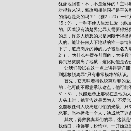
犹豫地回答：不，不是这样的！主耶稣
对得救来说，悔改和相信同样是至关
的信心是死的吗？”（雅2：20）一
15：9），一种不使人生发仁爱（参
的。因着没有清楚界定罪人需要得拯
的是，许多人所想的只是局限于得拯
人的。能让任何人下地狱的惟一事情
下了，道成肉身的神的儿子被起名为耶
21）。为什么神摆在前面的，大多
得到拯救脱离了地狱，这比问他是否
     让我们尝试在这一点上讲得更
到拯救脱离罪”只有非常模糊的认识。
     首先，它意味着得救脱离对
的，他可能不愿意承认这点，他可能
51：5），只能迷恋上那现在是他为
人头上时，祂宣告这是因为人“不爱光
么能救任何人脱离这可怕的光景。只有
恶罪。当祂拯救一个人，祂成就了这点
     其次，得救脱离我们的罪，
找借口，掩饰罪，粉饰罪。一开始亚