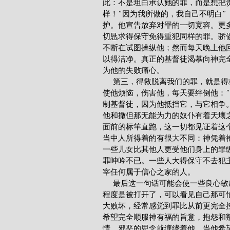
此：不是坦白承认她的罪，而是想把
样！“因为我所做的，我自己不明白”
护。他宣告放弃对罪的一切宽容。更
切恳求得保守免得重犯同样的罪。骄
不断在试图操纵他；然而每天晚上他回
以得洁净。真正的基督徒渴慕向神完
为他的失败痛心。
     第三，得救脱离我们的罪，
使他烦恼，伤害他，每天要绊倒他：“
制基督徒，因为他抵挡它，与它相争
他和撒但那无能为力的奴仆有着天壤
面前的标竿直跑，这一切都见证着这个
当中人所得着的有很大不同：神凭着
一些儿女比其他人更受他们身上的罪
罪呻吟不已。一些人大得保守不去犯
宰任何属于信心之家的人。
     最后这一句话可能会使一些
程度是被打开了，可以看见自己那可
大败坏，经常感觉到罪比从前更完全
希望完全顺服神有福的旨意，抱怨和
情，邪恶的思念就缠绕着他。当他希