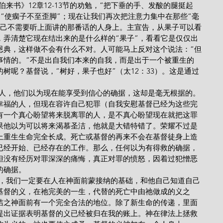
希伯来书》12章12-13节的劝勉，“把下垂的手、发酸的腿挺起
，“使瘸子不至歪脚”；现在让我们再次把注意力集中在那些“毫
自己不需要听上面讲的那番话的人身上。主宣告，从果子可以看
，弄清楚它现在结出来的是什么样的“果子”，看看它是仅仅出
恩典，这样做不会有什么不对。人可能马上反对这个说法：“但
事情的。”不是出自我们本来的自我，而是出于一个被重生的
树呢？基督说，“树好，果子也好”（太12：33）。这是通过
相称的人，他们以为现在能享受到信心的确据，这却是毫无根据的。
幸福的人，但现在容许自己犯罪（自我安慰基督已经为这些完
有一个真心盼望将来脱离罪的人，是不真心盼望现在就把这罪
果他以为可以将来渴慕圣洁，他就是大错特错了。荣耀不过是
上重生生命完全长成。死亡或基督的再来不会在基督徒身上造
已经开始、已经存在的工作。那么，任何以为有得救的确据，
但没有经历对罪深深的痛悔，真正对罪的愤怒，因着过犯憎恶
的确据。
基础时，我们一定要在人在神面前蒙接纳的基础，和他自己知道自己
基督的义，在祂完美的一生，代替的死亡中由祂做成的义之
洁之神面前有一个完全合法的地位。除了新生命的传递，里面
提出证据表明基督的义已经被归在我的账上。神在律法上拯救