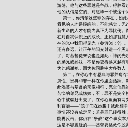
游荡。他与这些罪越是争战，得胜看
他的认信是空的。对这样一个被这个
     第一，你清楚这些罪的存在
看见的人才是眼瞎的，不能感觉，无
新生命的人才有能力真正为罪忧伤。
在对自我认识上的成长。正如那智慧人
神的光中我们得见光（参诗36：9）
还有多远。让正午的阳光射进一个黑
了。对基督徒来说也是如此：神的光
的弟兄或姊妹，不是你变得越来越有
为此感谢祂，因为你同胞中大多数人
     第二，在你心中有恩典与罪
属性。恩典和罪一样在你里面活跃。
此渴慕与基督的形像相符，完全信靠
苦恼的弟兄或姊妹，不，罪不是完全
心中被驱赶出去了。在你心里面有两
利百加——“孩子们在她腹中彼此相争
事情还没有成定局：若是罪已经得胜
能再反击。你仍在“争战”这个事实
这是不容置疑的——基督要拯救你脱