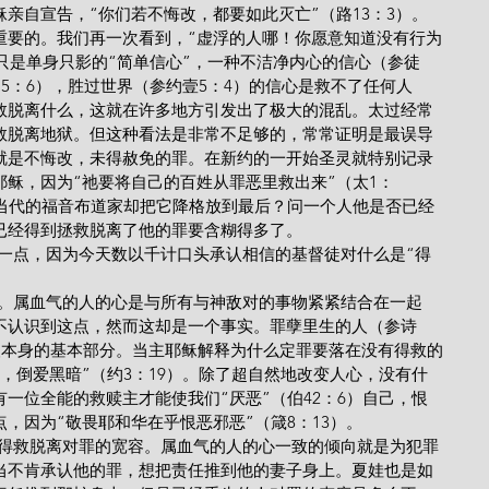
亲自宣告，“你们若不悔改，都要如此灭亡”（路13：3）。
重要的。我们再一次看到，“虚浮的人哪！你愿意知道没有行为
种只是单身只影的“简单信心”，一种不洁净内心的信心（参徒
加5：6），胜过世界（参约壹5：4）的信心是救不了任何人
救脱离什么，这就在许多地方引发出了极大的混乱。太过经常
救脱离地狱。但这种看法是非常不足够的，常常证明是最误导
就是不悔改，未得赦免的罪。在新约的一开始圣灵就特别记录
稣，因为“祂要将自己的百姓从罪恶里救出来”（太1：
数当代的福音布道家却把它降格放到最后？问一个人他是否已经
已经得到拯救脱离了他的罪要含糊得多了。
详细一点，因为今天数以千计口头承认相信的基督徒对什么是“得
罪的爱。属血气的人的心是与所有与神敌对的事物紧紧结合在一起
不认识到这点，然而这却是一个事实。罪孽里生的人（参诗
人本身的基本部分。当主耶稣解释为什么定罪要落在没有得救的
，倒爱黑暗”（约3：19）。除了超自然地改变人心，没有什
一位全能的救赎主才能使我们“厌恶”（伯42：6）自己，恨
，因为“敬畏耶和华在乎恨恶邪恶”（箴8：13）。
这就是得救脱离对罪的宽容。属血气的人的心一致的倾向就是为犯罪
当不肯承认他的罪，想把责任推到他的妻子身上。夏娃也是如