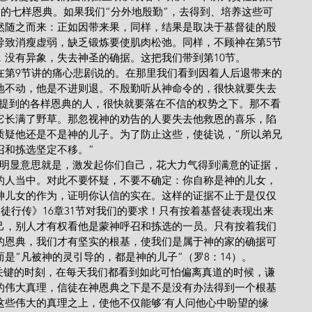
到的七样恩典。如果我们“分外地殷勤”，去得到、培养这些可
然随之而来：正如因带来果，同样，结果是取决于基督徒的殷
导致消瘦虚弱，缺乏锻炼要使肌肉松弛。同样，不顾神在第5节
，没有异象，失去神圣的确据。这把我们带到第10节。
们”是指在第9节讲的痛心悲剧说的。在那里我们看到因着人后退带来的
地不动，他是不进则退。不殷勤听从神命令的，很快就要失去
节提到的各样恩典的人，很快就要落在不信的权势之下。那不看
它长满了野草。那忽视神的劝告的人要失去他救恩的喜乐，陷
质疑他还是不是神的儿子。为了防止这些，使徒说，“所以弟兄
召和拣选坚定不移。”
节劝告的明显意思就是，激发起你们自己，花大力气得到满意的证据，
的人当中。对此不要怀疑，不要不确定：你自称是神的儿女，
神儿女的作为，证明你认信的实在。这样的证据不止于是仅仅
使徒行传》16章31节对我们的要求！只有按着基督徒表现出来
己，别人才有权看他是蒙神呼召和拣选的一员。只有按着我们
的恩典，我们才有坚实的根基，使我们是属于神的家的确据可
是“凡被神的灵引导的，都是神的儿子”（罗8：14）。
如此关键的时刻，在每天我们都看到如此可怕偏离真道的时候，谦
的伟大真理，信徒在神恩典之下是不是没有办法得到一个根基
这些伟大的真理之上，使他不仅能够‘有人问他心中盼望的缘