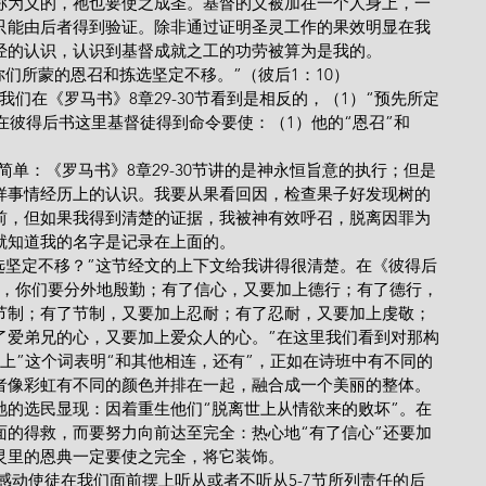
称为义的，祂也要使之成圣。基督的义被加在一个人身上，一
只能由后者得到验证。除非通过证明圣灵工作的果效明显在我
经的认识，认识到基督成就之工的功劳被算为是我的。
使你们所蒙的恩召和拣选坚定不移。”（彼后1：10）
前？我们在《罗马书》8章29-30节看到是相反的，（1）“预先所定
是在彼得后书这里基督徒得到命令要使：（1）他的“恩召”和
很简单：《罗马书》8章29-30节讲的是神永恒旨意的执行；但是
样事情经历上的认识。我要从果看回因，检查果子好发现树的
前，但如果我得到清楚的证据，我被神有效呼召，脱离因罪为
就知道我的名字是记录在上面的。
和拣选坚定不移？”这节经文的上下文给我讲得很清楚。在《彼得后
缘故，你们要分外地殷勤；有了信心，又要加上德行；有了德行，
节制；有了节制，又要加上忍耐；有了忍耐，又要加上虔敬；
了爱弟兄的心，又要加上爱众人的心。”在这里我们看到对那构
上”这个词表明“和其他相连，还有”，正如在诗班中有不同的
者像彩虹有不同的颜色并排在一起，融合成一个美丽的整体。
祂的选民显现：因着重生他们“脱离世上从情欲来的败坏”。在
面的得救，而要努力向前达至完全：热心地“有了信心”还要加
灵里的恩典一定要使之完全，将它装饰。
节，圣灵感动使徒在我们面前摆上听从或者不听从5-7节所列责任的后