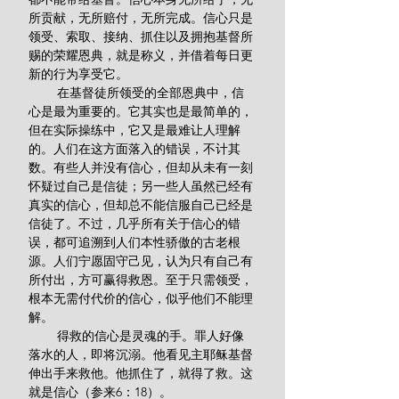
所贡献，无所赔付，无所完成。信心只是
领受、索取、接纳、抓住以及拥抱基督所
赐的荣耀恩典，就是称义，并借着每日更
新的行为享受它。
        在基督徒所领受的全部恩典中，信
心是最为重要的。它其实也是最简单的，
但在实际操练中，它又是最难让人理解
的。人们在这方面落入的错误，不计其
数。有些人并没有信心，但却从未有一刻
怀疑过自己是信徒；另一些人虽然已经有
真实的信心，但却总不能信服自己已经是
信徒了。不过，几乎所有关于信心的错
误，都可追溯到人们本性骄傲的古老根
源。人们宁愿固守己见，认为只有自己有
所付出，方可赢得救恩。至于只需领受，
根本无需付代价的信心，似乎他们不能理
解。
        得救的信心是灵魂的手。罪人好像
落水的人，即将沉溺。他看见主耶稣基督
伸出手来救他。他抓住了，就得了救。这
就是信心（参来6：18）。