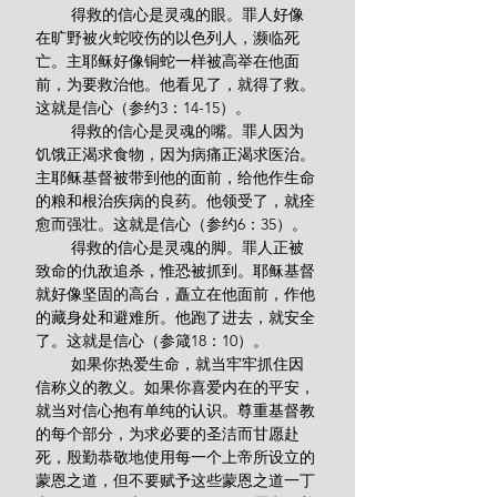
        得救的信心是灵魂的眼。罪人好像
在旷野被火蛇咬伤的以色列人，濒临死
亡。主耶稣好像铜蛇一样被高举在他面
前，为要救治他。他看见了，就得了救。
这就是信心（参约3：14-15）。
        得救的信心是灵魂的嘴。罪人因为
饥饿正渴求食物，因为病痛正渴求医治。
主耶稣基督被带到他的面前，给他作生命
的粮和根治疾病的良药。他领受了，就痊
愈而强壮。这就是信心（参约6：35）。
        得救的信心是灵魂的脚。罪人正被
致命的仇敌追杀，惟恐被抓到。耶稣基督
就好像坚固的高台，矗立在他面前，作他
的藏身处和避难所。他跑了进去，就安全
了。这就是信心（参箴18：10）。
        如果你热爱生命，就当牢牢抓住因
信称义的教义。如果你喜爱内在的平安，
就当对信心抱有单纯的认识。尊重基督教
的每个部分，为求必要的圣洁而甘愿赴
死，殷勤恭敬地使用每一个上帝所设立的
蒙恩之道，但不要赋予这些蒙恩之道一丁