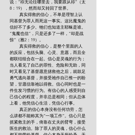
说：“祢无论往哪里去，我要跟从祢”（太
8：19），然而却又转回了世界。
        真实得救的信心，不单是理智上认
同基督为罪人而死这一事实。这比魔鬼的
信好不了多少。牠们也知道主耶稣是谁。
“鬼魔也信”，只是还多了一样，“却是战
惊”（雅2：19）。
        真实得救的信心，是整个里面的人
的反应，包括头脑、心灵、意愿，而且全
都联结组合在一起。信心是灵魂的行为；
当人看见了自己的罪性、危险和无助，同
时又看见了基督愿意拯救他之后，就鼓足
勇气逃向基督，并接受祂作自己惟一的盼
望，甘愿信靠祂以得救。信心同时也是一
件生发习惯的行为。有信心的人感受到自
己信心的程度，并非总是相同；但从总体
上看，他凭信心生活，凭信心行事。
        真正的信心本身没有任何功劳，怎
么讲都不能称其为“一项工作”。信心只是
抓紧救主的手，倚靠在丈夫的臂弯，接受
医生的救治。除了罪人的灵魂，信心什么
都不能带给基督。信心本身无所给予，无