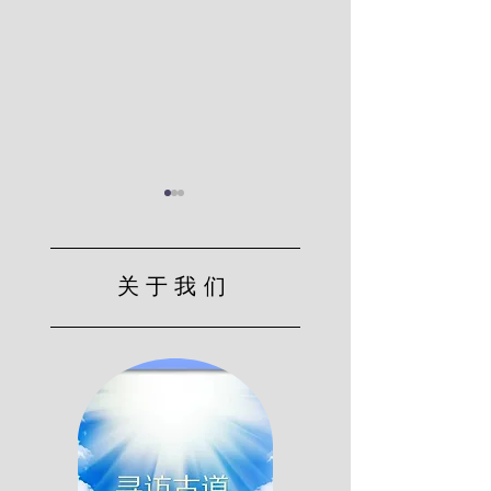
关于我们
“活人”还是“死人”？
主耶稣对门徒的警
（莱尔）
（莱尔）