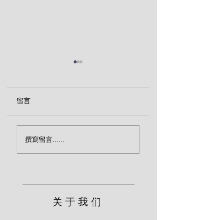
留言
神仆人的劝诫（马丁·
顺从圣灵与肉体交
撰寫留言......
路德）
（马丁·路德）
关于我们