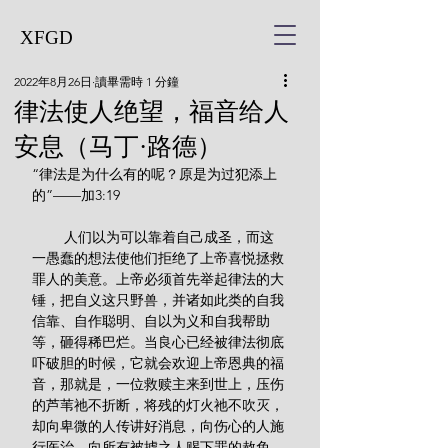
XFGD
2022年8月26日
讀畢需時 1 分鐘
律法使人绝望，福音给人
安息（马丁·路德）
“律法是为什么有的呢？原是为过犯添上
的”——加3:19
        人们以为可以靠着自己成圣，而这
一愚蠢的想法使他们拒绝了上帝喜悦拯救
罪人的美意。上帝必须首先举起律法的大
锤，把自义这只野兽，并诸如此类的自我
信靠、自作聪明、自以为义和自我帮助
等，砸得稀巴烂。当良心已经被律法彻底
吓破胆的时候，它就会欢迎上帝恩典的福
音，那就是，一位救赎主来到世上，压伤
的芦苇祂不折断，将残的灯火祂不吹灭，
却向卑微的人传讲好消息，向伤心的人施
行医治，向所有被掳之人赐下罪的赦免。