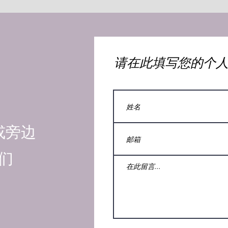
​请在此填写您的个
或旁边
们