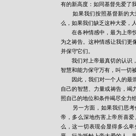
有的新高度：如同基督先爱了
       如果我们按照基督新的大爱来彼此相爱，众人就认出我们是基督的门徒，那
么，如果我们缺乏这种大爱，
       在各种情感中，最为上帝悦纳的就是对全人类的热忱大爱——祈求众人蒙福并
为之祷告。这种情感让我们更
并保守它们。
       我们对上帝最真切的认识，莫过于看祂为无限的爱与良善之存在，祂用无限的
智慧和能力保守万有，叫一切
       因此，我们对一个人的最崇高评价，莫过于看他为拥有上帝的良善形像，通过
自己的智慧、力量或祷告，竭
照自己的地位和条件竭尽全力
       另一方面，如果我们思考仇恨、嫉妒、蔑视、恶意的种种表现是多么敌对上
帝，多么深地伤害上帝所喜爱
么，这一切表现会显得多么卑