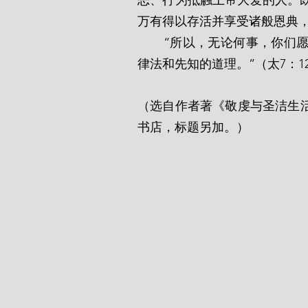
恶、行为抵触上帝大爱的人。
万有得以存活并享受诸般恩典
       “所以，无论何事，你们愿意人怎样待你们，你们也要怎样待人，因为这就是
律法和先知的道理。”（太7：1
（选自作者著《敬虔与圣洁生活的
书店，标题另加。）