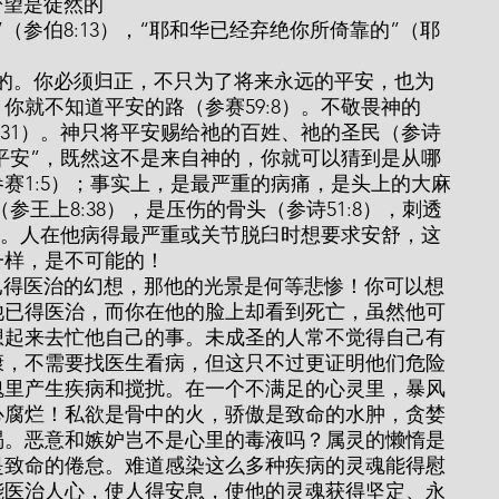
你的盼望是徒然的
你就不知道平安的路（参赛59:8）。不敬畏神的
:31）。神只将平安赐给祂的百姓、祂的圣民（参诗
“平安”，既然这不是来自神的，你就可以猜到是从哪
赛1:5）；事实上，是最严重的病痛，是头上的大麻
（参王上8:38），是压伤的骨头（参诗51:8），刺透
0）。人在他病得最严重或关节脱臼时想要求安舒，这
一样，是不可能的！
他已得医治，而你在他的脸上却看到死亡，虽然他可
想起来去忙他自己的事。未成圣的人常不觉得自己有
康，不需要找医生看病，但这只不过更证明他们危险
魂里产生疾病和搅扰。在一个不满足的心灵里，暴风
心腐烂！私欲是骨中的火，骄傲是致命的水肿，贪婪
渴。恶意和嫉妒岂不是心里的毒液吗？属灵的懒惰是
是致命的倦怠。难道感染这么多种疾病的灵魂能得慰
能医治人心，使人得安息，使他的灵魂获得坚定、永