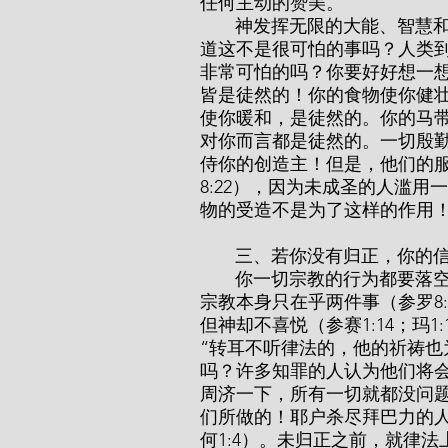
任何主动的赞美。
       神发挥无限的大能、智慧和良善，创造了这样的世界，但到最后却归徒然！难
道这不是很可怕的事吗？人类
非常可怕的吗？你要好好想一
皆是徒然的！你的食物使你健
使你暖和，是徒然的。你的马
对你而言都是徒然的。一切殷
侍你的创造主！但是，他们的服
8:22），因为未成圣的人滥
物的受造不是为了这样的作用
       三、若你没有归正，
       你一切宗教的行为都要落空，因为不能使你讨神的喜悦，也不能救你的灵魂。
宗教本身只在乎两件事（参罗8:
但神却不喜悦（参赛1:14；玛1
“转耳不听律法的，他的祈祷也为
吗？许多知罪的人认为他们将
周济一下，所有一切就都没问
们所做的！耶户杀尽拜巴力的人
何1:4）。未归正之前，就律