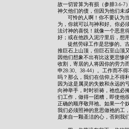
故一切皆算为有损（参腓3:6
神欠他们的债，但因为他们未
       可怜的人啊！你不要认为当你的罪搅扰你时，你只要开始祷告，改善你的行
为，你就可以与神和好。你必
法讨神的喜悦！就像一个恶意
好；或在他跌入泥泞里后，想
       徒然劳碌工作是悲惨的。古诗人借着“西西弗斯（Sisyphus）”（此人物在阴间
推巨石上山顶，但巨石至山顶
因他们想象不出有比这更悲惨
收割，寄居的人将因你的劳力
申28:30、38-44）。工
吗？那么，我们在信仰上不得
因为这是属灵的失败和永远的
向神举手，时时祈祷，祂也必掩
们工作，做得一团糟，即使他
正确的顺序敬拜祂。如果一个
我们必须照神的意思做祂的工
是来自一颗圣洁的心，否则我