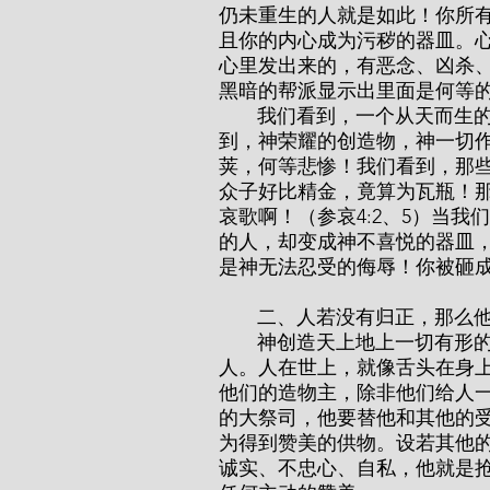
仍未重生的人就是如此！你所
且你的内心成为污秽的器皿。
心里发出来的，有恶念、凶杀、奸
黑暗的帮派显示出里面是何等
       我们看到，一个从天而生的灵魂竟堕落到如此污秽令人生厌的地步！我们看
到，神荣耀的创造物，神一切
荚，何等悲惨！我们看到，那
众子好比精金，竟算为瓦瓶！
哀歌啊！（参哀4:2、5）当
的人，却变成神不喜悦的器皿
是神无法忍受的侮辱！你被砸
       二、人若没有归
       神创造天上地上一切有形的受造物，完全是为了服侍人，人也是这一切的发言
人。人在世上，就像舌头在身
他们的造物主，除非他们给人
的大祭司，他要替他和其他的
为得到赞美的供物。设若其他
诚实、不忠心、自私，他就是