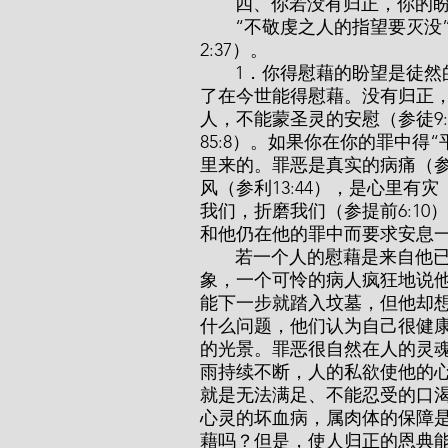
       四、你若没有归正，
       “不敬虔之人的指望要灭没”（参伯8:13），“耶和华已经弃绝你所倚靠的”（耶
2:37）。
       1．你得慰藉的盼望是徒然的。你必须归正，不只为了将来永远的平安，也为
了在今世能得慰藉。没有归正，
人，不能蒙圣灵的安慰（参徒9
85:8）。如果你在你的罪中得
里来的。罪恶是真实的病痛（参
风（参利13:44），是心里有灾
我们，折磨我们（参提前6:1
和他仍在他的罪中而要求安息
       若一个人的慰藉是来自他已得医治的幻想，那他的光景是何等悲惨！你可以想
象，一个可怜的病人疯狂地说
能下一步就踏入坟墓，但他却
什么问题，他们认为自己很健
的光景。罪恶很自然在人的灵
雨持续不断，人的私欲使他的
就是无法满足、不能忍受的口
心灵的坏血病，属肉体的保障
藉吗？但是，使人归正的恩典