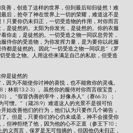
到最后，抢夺了神在世界上一切的荣耀，难道这不是
想！只要你仍未归正，一切受造物的作用，对你而言
壮，是徒然的。太阳为你发光，是徒然的。你的衣服
带着你走，是徒然的。一切受造之物一同叹息劳苦，
勤服侍你的受造物，为你发挥力量，是为要你以此服
侍都是徒然的。因此“一切受造之物一同叹息”（罗
用一切受造之物。人用这些来满足自己的私欲，但受造
！
你的信仰是徒然的
8；林前13:2-3）。虽然你的服侍对你而言很宝贵，
:10）。“假冒伪善的宰牛，好像杀人”（赛66:3）；
可憎。”（箴28:9）难道这人的光景不是很可怕
会开始改善他们的行为，他们认为只要作几个祷告，
题了。但是，只要你们的心仍未成圣，神不会接受你
，但神拒绝了他，因为他的心不正直（参王下10；
法上的义而言，保罗是无可指摘的，但因他仍未归正，