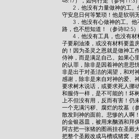
48:17），如何行走（参何11
       2．他没有力量做神的工。他的心何等懦弱！（参结16:30）他很快就累了——
守安息日何等繁琐！他是软弱无力
       3．他没有心做神的工。他不愿意晓得神的道（参伯21:14）；他不知道神的道
路，也不想知道！（参诗82:5
       4．他没有工具，也没有材料做神的工。一个人没有工具要磨大理石，没有刷
子要刷油漆，或没有材料要盖
的！因为圣灵之恩就是做神工
侍神，而是满足自己。如果心
的认罪，除非是因着神的意思
非是出于对圣洁的渴望，和对
感谢，除非是来自对神的爱、
要求树木说话，或要求死人挪
和服侍一样，是不可能的！坏树
上不但没有用，反而有害！仍未归
一个充满污秽、腐烂的坟墓（参
散发到神的面前。悲惨的人啊
的金银器皿，被用来酗酒和拜偶
阿古把一张猪的图画挂在圣殿
把整个圣殿改成马槽或猪窝，