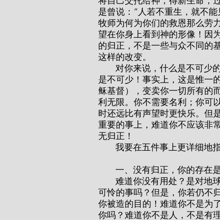
将自己交托给神，得新生命，
是曾说：“人若不重生，就不能
牧师为何为你们的救恩那么劳
望在你身上看到神的形像！因
的归正，不是一些与众不同的基
这样的改变。
       对你来说，什么是不可少的呢？食物不可少吗？气息不可少吗？那你的归正更
是不可少！事实上，这是惟一
稣基督），变卖你一切所有的
利无限。你不需要名利；你可
时还远比有声望时更快乐。但
重要的事上，难道你不应该非
无归正！
       我要在五件事上更详
       一、没有归正，你的存
       难道你没有用处？是对地球毫无用处的负担？只是宇宙身上的肿瘤？那不是很
可怜的事吗？但是，你若仍不
你被造的目的！难道你不是为
你吗？难道你不是人，不是有