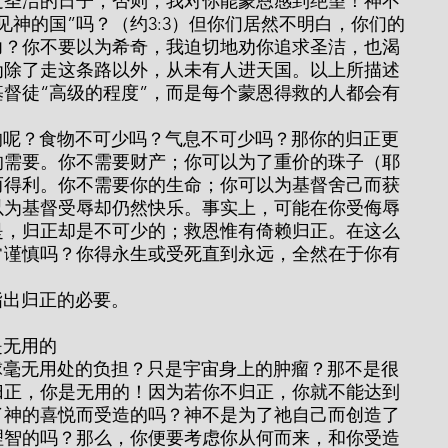
过圣洁的日子；否则，我对你能蒙恩感到绝望！神不
见神的国”吗？（约3:3）但你们居然不明白，你们的
力？你不要以为希奇，我迫切地劝你追求圣洁，也渴
为除了走这条路以外，从未有人进天国。以上所描述
督徒“高级的程度”，而是每个蒙恩得救的人都会有
的需要。你不需要财产；你可以为了重价的珠子（耶
而得利。你不需要你的生命；你可以为基督舍己而获
以为基督受辱却仍然快乐。事实上，可能在你受侮辱
是，归正却是不可少的；救恩惟有倚赖归正。在这么
常谨慎吗？你得永生或受死直到永远，全然在于你有
细地指出归正的必要。
在是无用的
归正，你是无用的！因为若你不归正，你就不能达到
了神的喜悦而受造的吗？神不是为了祂自己而创造了
理智的吗？那么，你便要考虑你从何而来，和你受造