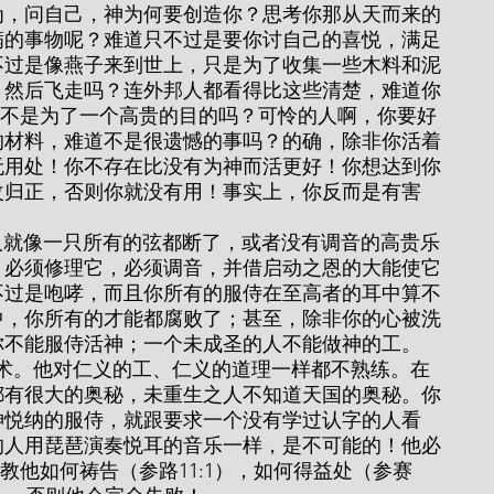
为，问自己，神为何要创造你？思考你那从天而来的
满的事物呢？难道只不过是要你讨自己的喜悦，满足
不过是像燕子来到世上，只是为了收集一些木料和泥
，然后飞走吗？连外邦人都看得比这些清楚，难道你
4），不是为了一个高贵的目的吗？可怜的人啊，你要好
的材料，难道不是很遗憾的事吗？的确，除非你活着
无用处！你不存在比没有为神而活更好！你想达到你
改归正，否则你就没有用！事实上，你反而是有害
，必须修理它，必须调音，并借启动之恩的大能使它
不过是咆哮，而且你所有的服侍在至高者的耳中算不
中，你所有的才能都腐败了；甚至，除非你的心被洗
你不能服侍活神；一个未成圣的人不能做神的工。
都有很大的奥秘，未重生之人不知道天国的奥秘。你
神悦纳的服侍，就跟要求一个没有学过认字的人看
的人用琵琶演奏悦耳的音乐一样，是不可能的！他必
，教他如何祷告（参路11:1），如何得益处（参赛