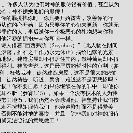
-7）。许多人认为他们对神的服侍很有价值，甚至认为
成圣，神不接受他们的服侍！
须从你的心开始！因为只要你的心仍未更新，你就无
得罪你的人，事后送你一个极恶心的礼物想与你和
用他污秽的拥抱来与你和睦一样。
又滚落，推石之工作乃永无休止）描绘地狱的光景，
的地狱。建造房屋却不得居住其内，栽种葡萄却不得
而得利。神警告说，这是最严厉的暂时性的审判（参
作而不得利，枉然栽种，徒然建造房屋，这不是很大的悲惨
利，徒然祷告、听道、禁食，难道这不是更悲惨吗？
亏损！你不要自欺！如果你继续在你的罪中，即使你
耳不听（参赛1:15）。如果一个没有技术的人为我
很努力地做，我们仍然不会感谢他。神坚持让我们按
奴隶不按规矩服侍我们，他会遭鞭打而不是得赞美。
，否则不能讨祂的喜悦。并且，除非我们对神的服侍
们就无法照祂的意思做工！