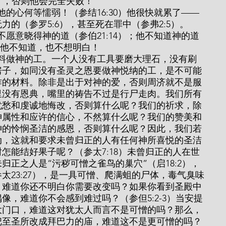
:3），否则他会完全失败！
的（参罗5:6），甚至死在罪中（参弗2:5）。
）他不知道，也不想明白！
房子，如同没有圣灵之恩要做神悦纳的工，是不可能
作的材料。除非是出于对神的爱，否则周济就不是服
里没有恩典，嘴里的祷告不过是行尸走肉。我们所有
忧愁和虔诚地悔改，否则算什么呢？我们的祈求，除
神属性和应许的信心，不然算什么呢？我们的赞美和
神的怜悯圣洁的感恩，否则算什么呢？因此，我们若
动，这就和要求未曾归正的人有任何神所喜悦的圣洁
怎能结好果子呢？（参太7:18）未曾归正的人在世
正之人是“污秽可憎之雀鸟的巢穴”（启18:2），
太23:27），是一具可憎、爬满蛆的尸体，毒气臭味
！难道你还不明白你需要改变吗？如果你看到圣殿中
像，难道你不会感到难过吗？（参但5:2-3）当安提
大门口，难道这对犹太人而言不是可憎的吗？那么，
把至圣所改成拜巴力的庙，难道这不是更可憎的吗？