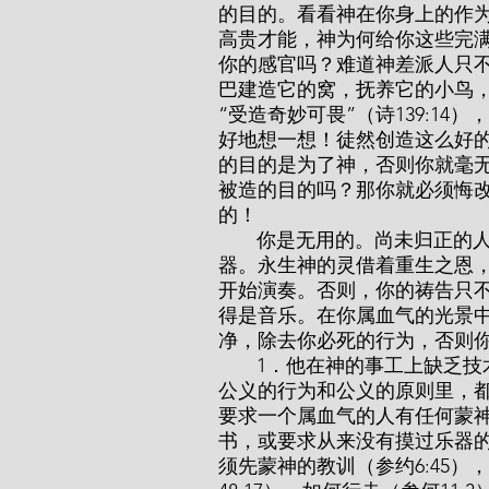
的目的。看看神在你身上的作
高贵才能，神为何给你这些完
你的感官吗？难道神差派人只
巴建造它的窝，抚养它的小鸟
“受造奇妙可畏”（诗139:1
好地想一想！徒然创造这么好
的目的是为了神，否则你就毫
被造的目的吗？那你就必须悔
的！
       你是无用的。尚未归正的人就像一只所有的弦都断了，或者没有调音的高贵乐
器。永生神的灵借着重生之恩
开始演奏。否则，你的祷告只
得是音乐。在你属血气的光景
净，除去你必死的行为，否则
       1．他在神的事工上缺乏技术。他对仁义的工、仁义的道理一样都不熟练。在
公义的行为和公义的原则里，
要求一个属血气的人有任何蒙
书，或要求从来没有摸过乐器
须先蒙神的教训（参约6:45）