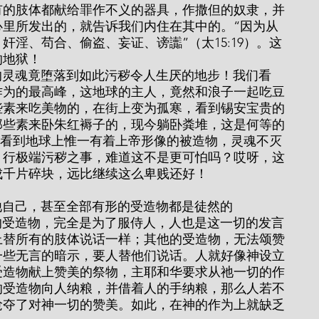
有的肢体都献给罪作不义的器具，作撒但的奴隶，并
心里所发出的，就告诉我们内住在其中的。“因为从
淫、苟合、偷盗、妄证、谤讟”（太15:19）。这
的地狱！
作为的最高峰，这地球的主人，竟然和浪子一起吃豆
些素来吃美物的，在街上变为孤寒，看到锡安宝贵的
那些素来卧朱红褥子的，现今躺卧粪堆，这是何等的
我们看到地球上惟一有着上帝形像的被造物，灵魂不灭
，行极端污秽之事，难道这不是更可怕吗？哎呀，这
成千片碎块，远比继续这么卑贱还好！
正，那么他自己，甚至全部有形的受造物都是徒然的
上替所有的肢体说话一样；其他的受造物，无法颂赞
一些无言的暗示，要人替他们说话。人就好像神设立
受造物献上赞美的祭物，主耶和华要求从祂一切的作
的受造物向人纳粮，并借着人的手纳粮，那么人若不
抢夺了对神一切的赞美。如此，在神的作为上就缺乏