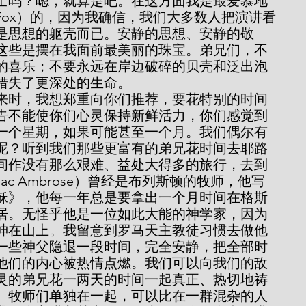
士吗？嗯，就算是吧。在这方面我是最爱慕地
e Fox）的，因为我确信，我们大多数人把演讲看
是思想的躯壳而已。安静的思想、安静的敬
这些是摆在我面前最美丽的珠宝。弟兄们，不
的喜乐；不要永远在岸边破碎的贝壳和泛出泡
错失了更深处的生命。
告不能使你们心灵保持新鲜活力，你们感觉到
一个星期，如果可能甚至一个月。我们偶尔有
呢？听到我们那些更富有的弟兄花时间去耶路
间作没有那么艰难、益处大得多的旅行，去到
ac Ambrose）曾经是布列斯顿的牧师，他写
稣》，他每一年总是要拿出一个月时间在格斯
居。无怪乎他是一位如此大能的神学家，因为
神在山上。我留意到罗马天主教徒习惯去做他
有一些神父隐退一段时间，完全安静，把全部时
他们的内心被热情点燃。我们可以向我们的敌
灵的弟兄花一两天的时间一起真正、热切地祷
。牧师们单独在一起，可以比在一群混杂的人