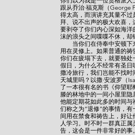
你们以为我是一位贵格派人
跟从乔治·福克斯（Georg
得太高，而演讲充其量不过
拜、说不出声的极大欢喜，
要剥夺了你们内心深如海洋
沫的浪头之间喋喋不休，却
        当你们在侍奉中安顿下来时，我想郑重向你们推荐，要花特别的时间
用在灵修上。如果普通的祷
你们在疲塌下去，就要独处
假日，为什么不经常有圣日
撒冷旅行，我们岂能不找时
天城里吗？以撒·安波罗（Isa
了一本很有名的书《仰望耶
滕的林地中的一间小屋里隐
他能定期花如此多的时间与
们称之为“退修”的事情，
间用在禁食和祷告上，好让
人学习。时不时一群真正属
告，这会是一件非常好的事