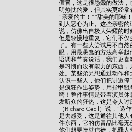
假冒，这是很愚蠢的做法，
明热忱的爱，但其实更经常
“亲爱的主！”“甜美的耶稣
到人恶心为止。这些亲密的
说，仿佛出自极大荣耀的时
但是轻慢地重复，它们不仅
了。有一些人尝试用不自然
眼，用最愚蠢的方法高举起
语调和节奏说话，我们更喜
是习惯而没有能力的东西，
处。某些弟兄想通过动作和
认识一些人，他们把讲道停
是疯狂作出姿势，用指甲戳
嗨！整件事情是带着演员休
发听众的狂热，这是令人讨
（Richard Cecil）
是去感受，这是通往其他人
件东西，它的仿冒品比毫无
你们想要造就信徒，把罪人