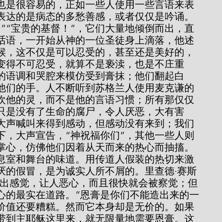
也是很容易的，正如一些人使用一些言语来表
表达的是病态的多愁善感，或者仅仅是吟诵。
！”“宝贵的基督！”，它们大量地倾倒而出，直
话语，一开始从神的一位圣徒身上滴落，他述
候，这不仅是可以忍受的，甚至还是美好的，
变得不可忍受，就算不是亵渎，也是不庄重
的语调和哭腔来模仿受到膏抹；他们翻起白
他们的手。人不断听到苏格兰人使用麦克谦的
欢他的灵，而不是他的言语习惯；所有那仅仅
只是没有了生命的腐尸，令人厌恶，大有害
大声喊叫来得到感动，但感动没有来到；我们
下，大声宣告，“神祝福你们”，其他一些人则
掌心，仿佛他们因着从天而来的热心而抽搐。
息室和舞台的味道。用传道人假装的热切来激
厌的假冒，是为诚实人所不屑的。里查德·赛斯
说，“造作出感觉，让人恶心，而且很快就会被察觉；但
心的最实在道路。”恩膏是你们不能造出来的一
价值还要糟糕。然而它本身却是无价的。如果
带到主耶稣这里来，就无限量地需要恩膏。这