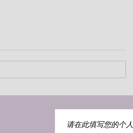
撕裂心肠（司布真）
​请在此填写您的个