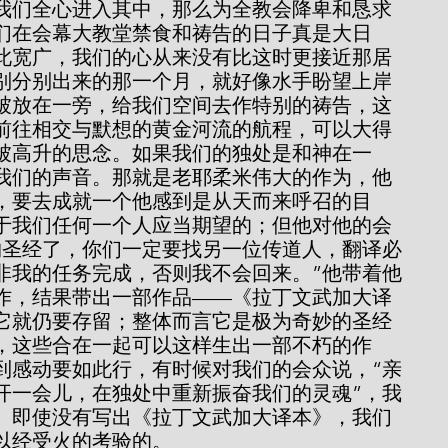
我们全心进入其中，那么为全教会降卑和恳求
们在会幕大教堂禁食和祷告的日子真是大日
此宽广，我们的心从来没有比这时更接近那居
别分别出来的那一个月，就好像水手盼望上岸
被放在一旁，给我们空间去作特别的祷告，这
前往相交与默想的黄金河流的航程，可以大得
被高升的思念。如果我们的独处是和神在一
我们的声音。那就是老耶柔米伟大的作为，他
，要去成就一个他感到是从天而来呼召的目
于我们任何一个人应当期望的；但他对他的会
约圣经了，你们一定要找另一位传道人，翻译必
非我的任务完成，否则我不会回来。”他带着他
作，结果带出一部作品——《拉丁文武加大译
它就仍要存留；整体而言它是极为奇妙的圣经
，这些合在一起可以这样生出一部不朽的作
到感动要如此行，有时候对我们的会众说，“亲
开一会儿，在独处中重新振奋我们的灵魂”，我
。即使没有写出《拉丁文武加大译本》，我们
以经受火的考验的。