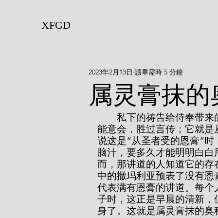
XFGD
2023年2月13日
讀畢需時 5 分鐘
属灵膏抹的
        私下的祷告给侍奉带来的一样极大祝福是无法描述、无法模仿的，只
能意会，胜过言传；它就是
说这是“从圣者受的恩膏”
脑汁，要多久才能明明白白
而，那讲道的人知道它的存
中的撒玛利亚预表了没有恩
代表满有恩膏的讲道。每个
子时，这正是早晨的清新，
身了。这就是属灵膏抹的奥