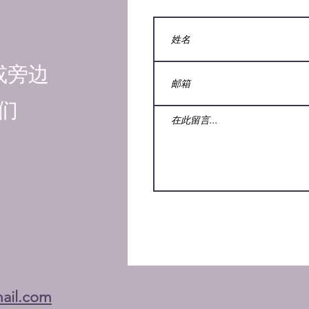
或旁边
们
ail.com