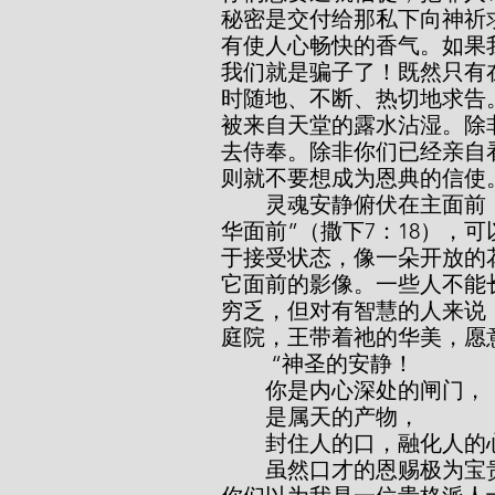
秘密是交付给那私下向神祈
有使人心畅快的香气。如果
我们就是骗子了！既然只有
时随地、不断、热切地求告
被来自天堂的露水沾湿。除
去侍奉。除非你们已经亲自
则就不要想成为恩典的信使
        灵魂安静俯伏在主面前，这样的时间最能赋予人活力。大卫“坐在耶和
华面前”（撒下7：18），
于接受状态，像一朵开放的
它面前的影像。一些人不能
穷乏，但对有智慧的人来说
庭院，王带着祂的华美，愿
         “神圣的安静！
        你是内心深处的闸门，
        是属天的产物，
        封住人的口，融化人
        虽然口才的恩赐极为宝贵，但在某些方面，安静的操练远远超越它。