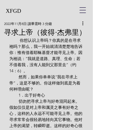
XFGD
2022年11月8日
讀畢需時 3 分鐘
寻求上帝（彼得·杰弗里）
         你想认识上帝吗？你真的是在寻求
祂吗？那么，我一开始就清清楚楚地告诉
你：惟有借着耶稣基督才能寻见上帝。因
为祂说：“我就是道路、真理、生命；若
不借着我，没有人能到父那里去”（约
14：6）。
        然而，如果你单单说“我在寻求上
帝”，这是不够的。你这样做到底是为着
何种理由呢？
        1．出于好奇心
        切勿把寻求上帝与好奇混同起来。
假如仅仅是对上帝和属灵之事有好奇之
心，这样的人永远不可能寻见上帝。他的
寻求常常会很轻易地转向其它事物。他对
上帝的渴望，转瞬即逝。这样的好奇心很