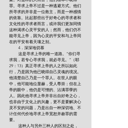
罪。寻求上帝不过是一种逃避方式。他们
所寻求的并非是一位救主，而是一种感情
的依靠。比起那些出于好奇心的寻求者和
文化性的寻求者而言，或许我们更加同情
这种渴求心灵平安的人；然而，他们仍不
能寻见上帝，因为心灵的平安和与上帝同
在的平安有着天壤之别。
        4．深深地切慕
        这是寻求上帝的唯一道路。“你们寻
求我，若专心寻求我，就必寻见。”（耶
29：13）真正寻求上帝的人之所以如此
行，乃是因为他已晓得自己灵魂的境况。
他清楚自己乃是一个罪人。在世人的眼
中，他可能地位显赫，受人尊崇；但在上
帝的眼中，他仍是可憎的、沾满罪孽的
人。因此他寻求上帝并非出自好奇之心，
也非由于文化上的兴趣，更不是要解决心
灵不安的问题，乃是出自一种深切地、不
计任何代价地寻求上帝宽恕并赦罪的需
要。
        这种人与另外三种人的区别之处，