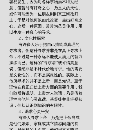
容易发生，因为对各样事物虽不特别经
意，但暂时有好奇之心，乃是人的天性。
或许可能因为一位朋友刚刚真正悔改归
主，于是对他何以如此改变，生出好奇之
心。这后一种原因，常常为圣灵使用，用
以生发一种真心的寻求。
        2．文化性探索
        有许多人乐于把自己描绘成真理的
寻求者。但这种寻求并非是在真正寻求上
帝，不过是一种永远不能使人满足的智力
操练而已。这样的“寻求者”或许情真意
切，但绝非是不计代价地寻求。他的需要
是文化性的，而不是属灵性的。实际上，
他所寻求的并不是上帝，而是知识。至于
理性在真正归信上帝方面的重要作用，我
们随后将说明。上帝对人说话，乃是借着
理性向他的心灵说话。基督徒并非轻视知
识，但却认识到知识的有限性。
        3．渴求心灵平安
        有些人寻求上帝，乃是把上帝当成
是他们婚姻、家庭或其它情感问题的答
案。对这样的人而言，他们根本不晓得