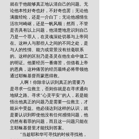
就在于他能够真正地认清自己的问题。无
论他本性好奇也好，不好奇也罢；无论他
满腹经纶，还是一介白丁；无论他感情生
活坎坷崎岖，还是一帆风顺；然而，不管
是否具有以上问题，他清楚地意识到自己
乃是一个罪人，在灵魂深处切慕与上帝同
在。这种人与那些人之间的不同之处，是
与人的性情、能力或背景没有丝毫联系
的。这样的区别乃是圣灵在他生命中做工
的明证。他要经历一番痛苦，但借着上帝
的恩典，这种痛苦的经历最终必将带领他
通过耶稣基督而蒙恩得救。
        人啊！你除非认识到真正的需要乃
是寻求一位救主，否则你就是在寻求通向
地狱之路。寻求“心灵平安”的人，若是能
悟出他真正的问题乃是需要一位救主，才
能从中受益。他必须达到这样的认识，就
是要认识到即使他没有任何感情问题，他
仍然有着罪的问题，而且这一问题只能在
主耶稣基督里才能找到答案。
        “当趁耶和华可寻找的时候寻找祂，