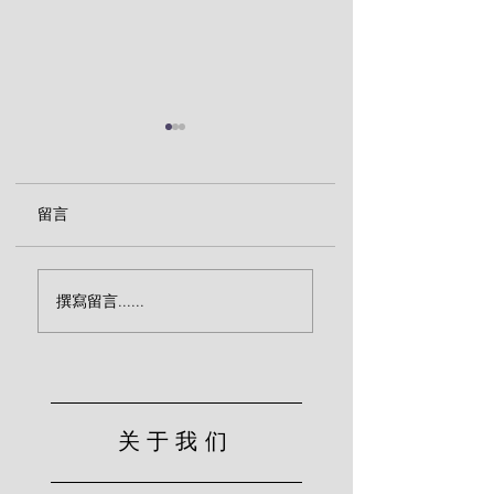
留言
传福音致命的忽略（宾
效法基督的服侍（
撰寫留言......
克）
尔）
关于我们