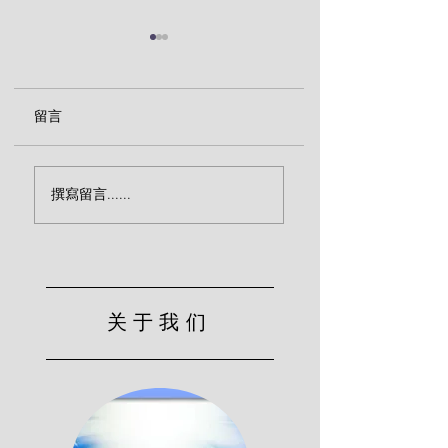
留言
地狱的烈火等着你（约
归正的需要（二）
撰寫留言......
瑟·阿雷恩）
瑟·阿雷恩）
关于我们