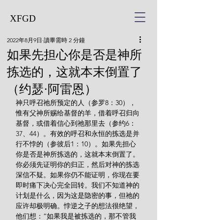
XFGD
2022年8月9日
讀畢需時 2 分鐘
如果先担心你是否是神所
拣选的，这就本末倒置了
（约瑟·阿雷恩）
神只呼召祂所预定的人（参罗8：30），
惟有父神所赐给基督的羊，借着呼召归向
基督，或借着信心到祂那里去（参约6：
37、44）。有效的呼召和永恒的拣选是并
行不悖的（参彼后1：10）。如果先担心
你是否是神所拣选的，这就本末倒置了。
你必须先证明你的归正，然后对神的拣选
深信不疑。如果你仍不能证明，你现在要
即时痛下决心完全回转。我们不知道神的
计划是什么，因为这是隐密的事，但祂的
应许却极明确。悖逆之子的想法很绝望，
他们想：“如果我是被拣选的，那不管我