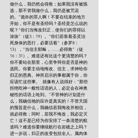
做什么，我仍然会得救；如果我没有被拣
选，那不管我做什么，我仍是被咒诅
的。”诡诈的罪人啊！不要在结束的地方
开始，你不是有圣经吗？圣经是怎么说的
呢？“你们当悔改归正，使你们的罪得以
涂抹”（徒3：19）。“你们若靠着圣灵治
死身体的恶行，必要活着”（参罗8：
13），“当信主耶稣，……必得救”（徒
16：31）。难道还有比这个更清楚的吗？
你不要站在那里，心里争辩你是否是神的
选民。你要主动地悔改、信主，求神给你
归正的恩典。神所启示的事都属于你，你
应该忙这些事。  就像有人说得好：“那些
拒绝吃神一般性话语的人，必定会在神奥
秘性的话语上呛到。”不管神的计划是什
么，我确信祂的应许是真实的！不管天国
的预旨是什么，我确信若我悔改并相信，
就必得救；同时，若我不悔改，我必定灭
亡！这不是已经为你安排了一条清楚的航
道吗？难道你要继续航行在岩礁之上吗？
进一步说，归正的改变包括全人。属肉体