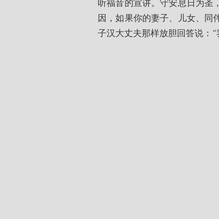
听福音的宣讲。守安息日为圣
因，如果你的妻子、儿女、同伴
子汉大丈夫那样放胆回答说：“