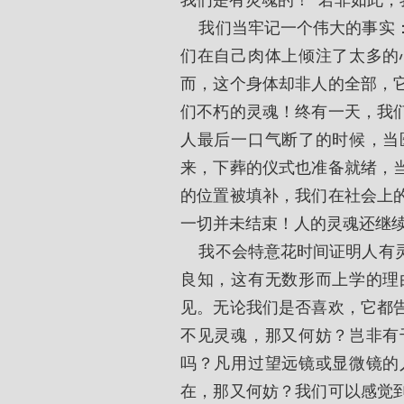
我们是有灵魂的！”若非如此，
    我们当牢记一个伟大的事实：在我们胸膛里面，都装着那永远不会死的东西。我
们在自己肉体上倾注了太多的
而，这个身体却非人的全部，
们不朽的灵魂！终有一天，我
人最后一口气断了的时候，当
来，下葬的仪式也准备就绪，
的位置被填补，我们在社会上
一切并未结束！人的灵魂还继
    我不会特意花时间证明人有灵魂。这在我看来简直是浪费时间。所有人心中都有
良知，这有无数形而上学的理
见。无论我们是否喜欢，它都
不见灵魂，那又何妨？岂非有
吗？凡用过望远镜或显微镜的
在，那又何妨？我们可以感觉