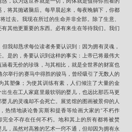
诱惑，以为这世界就是一切，肉体就是值得你照看的
惑，将其抛诸脑后。每早晨起来，每夜晚躺下，你都
终将过去。我现在所过的生命并非全部。除了生意、
还有其他更重要的东西。必有来生在等待我们。我们
任。是的，务要认识到这样的事实：上帝已将最伟大
蕴涵着无价的珍珠，与其相比，就是全世界的财富也
格尔举行的赛马中得胜的骏马，曾经吸引了无数人的
为其塑像；为使其训练有素，人们倾注了大量的金
个出生在工人家庭里最软弱的婴儿，也远比那匹马更
那婴儿的灵魂却不会死亡。展览馆的图画被景仰的人
，热情地谈论鲁宾斯和提香等绘画大家的“不朽作
却完全不存在任何不朽。地和其上的所有都将被焚
婴儿，虽然对高雅的艺术一窍不通，但却因为拥有永