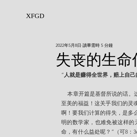
XFGD
2022年5月8日
讀畢需時 5 分鐘
失丧的生命
“
人就是赚得全世界，赔上自己的
    本章开篇是基督所说的话。这话好像战鼓一样，振聋发聩，因为这关乎我们至高
至美的福益！这关乎我们的灵
啊！要我们计算的得失，是多
明的数学家，也难免被这样的
命，有什么益处呢？”（可8：