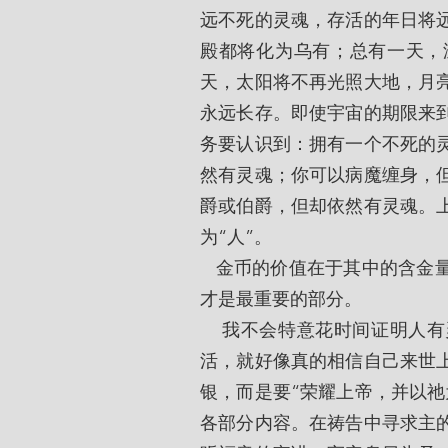
远不死的灵魂，存活的年日将
殿都将化为乌有；总有一天，
天，太阳将不再光照大地，月
永远长存。即使宇宙的期限来
务要认识到：拥有一个不死的
然有灵魂；你可以病魔缠身，
爵或伯爵，但却依然有灵魂。
为“人”。 
   金币的价值在于其中的含金量，而非印制其上的图像。对人而言，他里面的灵魂
才是最重要的部分。
    我不会特意花时间证明人有灵魂，但我却恳求所有人都要相信此点，且依此而
活，就好像真的相信自己来世
银，而是要“荣耀上帝，并以祂
各部分内容。在祷告中寻求主