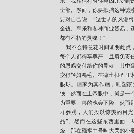
来。我相信有时你会因此受到
全部。然而，你要抵挡这种诱
要对自己说：“这世界的风潮
金钱、享乐和各种商业贸易，
都有不朽的灵魂！”
    我不会特意花时间证明此点，但我却恳求每位读者务要认识到：因为拥有灵魂，
每个人都得享尊严，且肩负责
的恩赐交付给你的灵魂，其中
变得轻如鸿毛。在德比和圣·里
眼球。画家为其作画，雕塑家
钱。然而在上帝眼中，就是一
为重要。兽的魂会下降，然而
群参观，人们投以惊羡的目光
品”。然而在这些东西里面，
烧。那在襁褓中号啕大哭的小