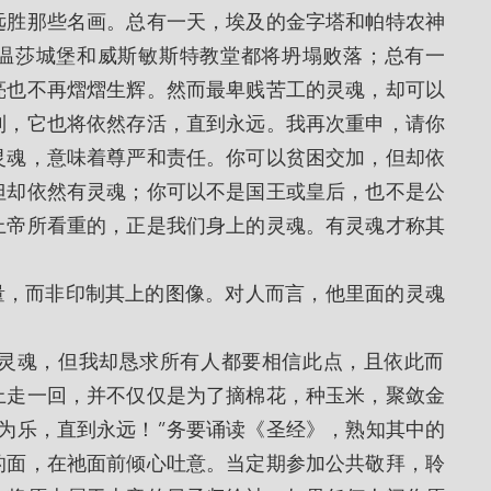
远胜那些名画。总有一天，埃及的金字塔和帕特农神
温莎城堡和威斯敏斯特教堂都将坍塌败落；总有一
亮也不再熠熠生辉。然而最卑贱苦工的灵魂，却可以
到，它也将依然存活，直到永远。我再次重申，请你
灵魂，意味着尊严和责任。你可以贫困交加，但却依
但却依然有灵魂；你可以不是国王或皇后，也不是公
上帝所看重的，正是我们身上的灵魂。有灵魂才称其
上走一回，并不仅仅是为了摘棉花，种玉米，聚敛金
为乐，直到永远！”务要诵读《圣经》，熟知其中的
的面，在祂面前倾心吐意。当定期参加公共敬拜，聆