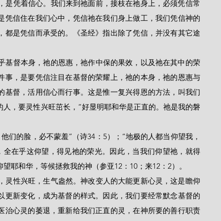
是凭信住在我们心中，凭信祂在我们身上做工，我们凭信神的
，都是凭信而承受的。《圣经》指出除了凭信，并没有其它途
件事，是要凭信注目在基督的荣耀上，祂的本身，祂的恩惠与
的基督，活用信心而行事。这是惟一复兴得恩的方法，叫我们
的人，要灵性兴旺茁长，“好显明耶和华是正直的。祂是我的磐
救，全在乎这仰望，得见祂的荣光。因此，当我们仰望祂，就得
望耶和华，等候拯救我的神（参亚12：10；来12：2）。
以更新变化，成为基督的样式。因此，我们要经常默念基督的
医治心灵的萎退，重新给我们正直的灵，在神所要的善行职责