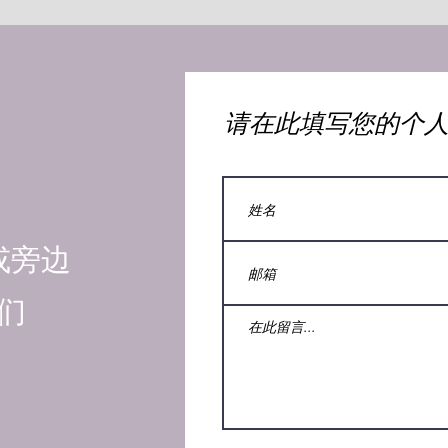
​请在此填写您的个
或旁边
们