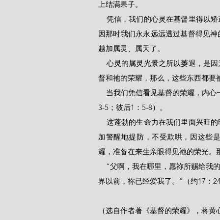
上结满果子。
    凭信，我们的心灵在基督里得以矫正，祂要以喜乐满足充满我们。在天堂，这就是完全的福乐，
因那时我们永永远远透过基督得见神
越加属灵、属天了。
    心灵的属灵光景之所以萎退，是因为心灵里充塞着其它东西，使恩惠的力量减弱。若心灵充满基
督和祂的荣耀，那么，这些东西都要被驱
    当我们凭信看见基督的荣耀，内心一切恩惠的能力都得以挑旺，这是属灵生命复兴之方（参罗5：
3-5；彼后1：5-8）。
    这蓬勃的生命力在我们里面兴旺的时候，就使我们对罪恶、试探、愚妄的心思、虚浮的意念，更
加警醒地提防，不受欺哄，因这些
耀，准备在来生亲眼得见祂的荣光。
    “父啊，我在哪里，愿祢所赐给我的人也同我在那里，叫他们看见祢所赐给我的荣耀；因为创立世
界以前，祢已经爱我了。”（约17：2
（选自作者著《基督的荣耀》，蒋黄