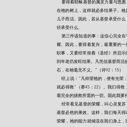
    要得着耶稣基督的属灵力量与恩惠，是凭着信心。我们来到祂面前，接枝在祂身上，必须凭信常
在祂的树上，这样就必多结果子。祂
儿子而活。因此，若从基督承受什么
径承受什么。
    第三件该知道的事：这信心完全在乎基督本身，祂的恩惠，祂作中保的果效，以及祂在其中的荣
耀。因此，要得着复兴，最重要的一
职事，又要经常按着《圣经》所启示
到年老仍发旺结果。凡凭信基督而活
石，在祂毫无不义。”（诗92：15）
    经上说：“凡仰望祂的，便有光荣；他们的脸，必不蒙羞”（诗34：5）；“地极的人都当仰望我，
就必得救”（赛45：22）。我们得
着完全的拯救所需的一切。固此我要仰
    经常看见基督的荣耀，叫心灵复苏，灵性兴旺，生气盎然。神改变人的大能更新心灵，这是瞻仰
基督必然的果效。这样，我们每天得
荣耀，祂的能力就倾流在我们身上，