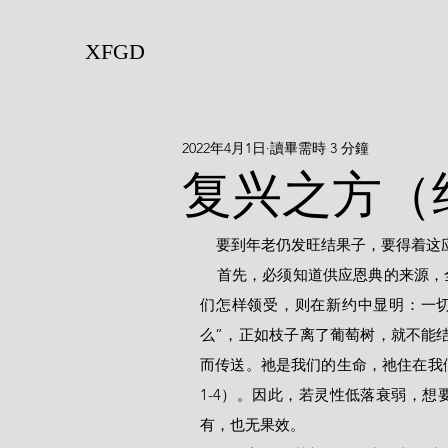
XFGD
2022年4月1日
讀畢需時 3 分鐘
复兴之方（
    要到年老仍发旺结果子，要得
    首先，必须知道供应恩典的来源，全来自耶稣基督。旧约铺陈了神恩惠的应许，但怎样传送，我
们怎样领受，则在新约中显明：一
么”，正如枝子离了葡萄树，就不能结
而传送。祂是我们的生命，祂住在我们
1-4）。因此，若灵性低落衰弱，
有，也无果效。