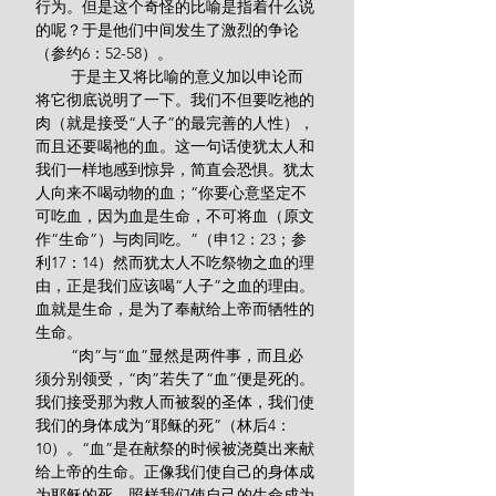
行为。但是这个奇怪的比喻是指着什么说
的呢？于是他们中间发生了激烈的争论
（参约6：52-58）。
        于是主又将比喻的意义加以申论而
将它彻底说明了一下。我们不但要吃祂的
肉（就是接受“人子”的最完善的人性），
而且还要喝祂的血。这一句话使犹太人和
我们一样地感到惊异，简直会恐惧。犹太
人向来不喝动物的血；“你要心意坚定不
可吃血，因为血是生命，不可将血（原文
作“生命”）与肉同吃。”（申12：23；参
利17：14）然而犹太人不吃祭物之血的理
由，正是我们应该喝“人子”之血的理由。
血就是生命，是为了奉献给上帝而牺牲的
生命。
        “肉”与“血”显然是两件事，而且必
须分别领受，“肉”若失了“血”便是死的。
我们接受那为救人而被裂的圣体，我们使
我们的身体成为“耶稣的死”（林后4：
10）。“血”是在献祭的时候被浇奠出来献
给上帝的生命。正像我们使自己的身体成
为耶稣的死，照样我们使自己的生命成为