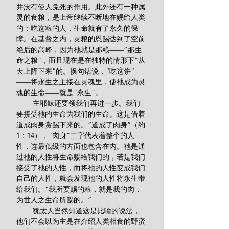
并没有使人免死的作用。此外还有一种属
灵的食粮，是上帝继续不断地在赐给人类
的；吃这粮的人，生命就有了永久的保
障。在基督之内，灵粮的恩赐达到了空前
绝后的高峰，因为祂就是那粮——“那生
命之粮”，而且现在是在独特的情形下“从
天上降下来”的。换句话说，“吃这饼”
——将永生之主接在灵魂里，使祂成为灵
魂的生命——就是“永生”。
        主耶稣还要领我们再进一步。我们
要接受祂的生命为我们的生命。这是借着
道成肉身赏赐下来的。“道成了肉身”（约
1：14），“肉身”二字代表着整个的人
性，连最低级的方面也包含在内。祂是通
过祂的人性将生命赐给我们的，若是我们
接受了祂的人性，而将祂的人性变成我们
自己的人性，就会发现祂的人性将永生带
给我们。“我所要赐的粮，就是我的肉，
为世人之生命所赐的。”
        犹太人当然知道这是比喻的说法，
他们不会以为主是在介绍人类相食的野蛮