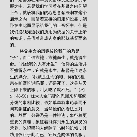
握之中。若是我们学习着在基督之内仰望
上帝，就该将我们的心思意念浸润在这个
启示之内，而借着直接的归服和投靠，躺
卧在由此而显示给我们的上帝怀中。但是
我们必须知道我们所用为依据的关于上帝
的知识，是借着道成肉身的耶稣基督而来
的。
        将父生命的恩赐传给我们的乃是
“子”，而且信靠祂，靠祂而生，就是得生
命。“凡信我的人有永生”，信仰的生活并
不赚得永生，它就是永生。基督是传达永
生的媒介。“我就是生命的粮。你们的祖
宗在旷野吃过吗哪，还是死了。这是从天
上降下来的粮，叫人吃了就不死。”（约
6：48-50）犹太人拿吗哪的恩赐来和耶稣
分饼的事相比较，假如单单就事论事而不
问其象征的意义，当然他们的看法是对
的。然而，分饼乃是一件神迹，象征着更
重要的真理，象征着能存到永生的属灵的
营养。吃吗哪的人解除了当时的饥饿，其
功用仅止于此而已。它只是肉体的食粮，