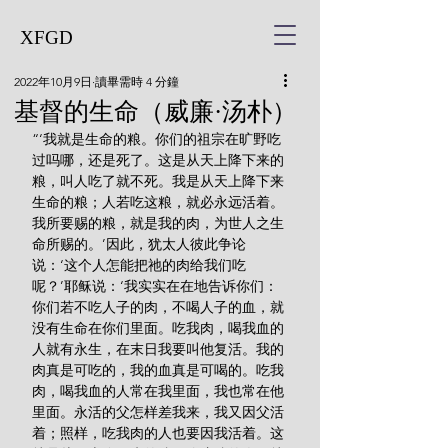
XFGD
2022年10月9日
讀畢需時 4 分鐘
基督的生命（威廉·汤朴）
“‘我就是生命的粮。你们的祖宗在旷野吃
过吗哪，还是死了。这是从天上降下来的
粮，叫人吃了就不死。我是从天上降下来
生命的粮；人若吃这粮，就必永远活着。
我所要赐的粮，就是我的肉，为世人之生
命所赐的。’因此，犹太人彼此争论
说：‘这个人怎能把祂的肉给我们吃
呢？’耶稣说：‘我实实在在地告诉你们：
你们若不吃人子的肉，不喝人子的血，就
没有生命在你们里面。吃我肉，喝我血的
人就有永生，在末日我要叫他复活。我的
肉真是可吃的，我的血真是可喝的。吃我
肉，喝我血的人常在我里面，我也常在他
里面。永活的父怎样差我来，我又因父活
着；照样，吃我肉的人也要因我活着。这