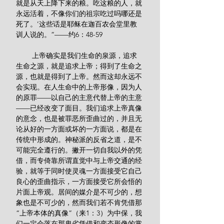
就是从天上降下来的粮。吃这粮的人，就
永远活着，不像你们的祖宗吃过吗哪还是
死了。’这些话是耶稣在迦百农会堂里教
训人说的。”——约6：48-59
        上帝确实是我们生命的泉源，追求
生命之源，就是追求上帝；得到了生命之
源，也就是得到了上帝。然而这却永远不
会实现。在人生命中的上帝形像，因为人
的原罪——以自己的主意代替上帝的主意
——已经改变了面目。我们追求上帝真像
的意念，也是被罪恶所歪曲过的，并且无
论从好的一方面或坏的一方面说，都是在
传统中形成的。神秘派的反省之道，是不
可能完全遵行的。撇开一切自我以外的凭
借，而专倚靠所谓直觉中与上帝交通的经
验，就等于同时使灵魂一方面接受它自己
良心的歪曲指示，一方面接受它所会悟的
片面上帝观。居间的媒介是不可少的，想
象也是不可少的，然而我们若不肯凭借那
“上帝本体的真像”（来1：3）为中保，我
们一定会落在那卑劣凭借和变态形像的掌