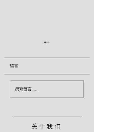
留言
传福音致命的忽略（宾
效法基督的服侍（
撰寫留言......
克）
尔）
关于我们