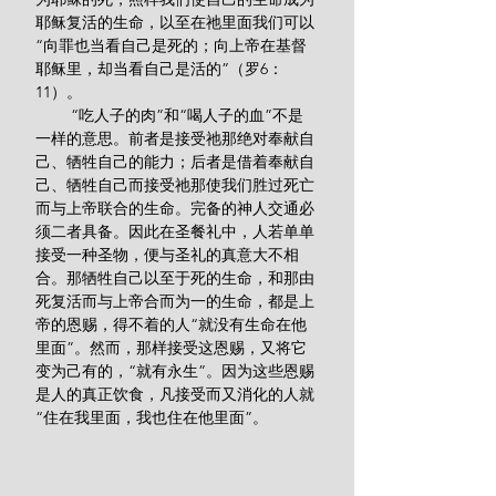
耶稣复活的生命，以至在祂里面我们可以
“向罪也当看自己是死的；向上帝在基督
耶稣里，却当看自己是活的”（罗6：
11）。
        “吃人子的肉”和“喝人子的血”不是
一样的意思。前者是接受祂那绝对奉献自
己、牺牲自己的能力；后者是借着奉献自
己、牺牲自己而接受祂那使我们胜过死亡
而与上帝联合的生命。完备的神人交通必
须二者具备。因此在圣餐礼中，人若单单
接受一种圣物，便与圣礼的真意大不相
合。那牺牲自己以至于死的生命，和那由
死复活而与上帝合而为一的生命，都是上
帝的恩赐，得不着的人“就没有生命在他
里面”。然而，那样接受这恩赐，又将它
变为己有的，“就有永生”。因为这些恩赐
是人的真正饮食，凡接受而又消化的人就
“住在我里面，我也住在他里面”。