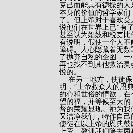
克己而能具有德操的人
本身的价值的哲学家们
了。但上帝对于喜欢受
说他们在世界上已“有了
甚至认为娼妓和税吏比
有说明，假使一个人不
障碍。人心隐藏着无数
了抛弃自私的企图，一
再也找不到其他救治灵
悦的。
     在另一地方，使徒保罗对一种完善生活的各方面有简单的说
明，“上帝救众人的恩
的心和世俗的情欲，在
望的福，并等候至大的
督的荣耀显现。祂为我
又洁净我们，特作自己的
使徒在以上帝的恩典鼓
上帝，教训我们除去两