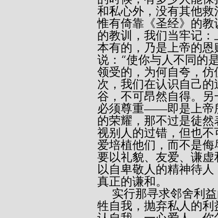
和私心外，没有其他救
惟有倚靠《圣经》的教
的教训，我们当牢记：
本有的，乃是上帝的恩
说：“使你与人不同的
领受的，为何自夸，仿
次，我们在认识自己的
谷，不可昂然自得。另
必须尊重——即是上帝
的荣耀，那不过是徒然
视别人的过错，但也不
爱培植他们，而不是侮
要以礼貌、友爱、谦虚
以自卑敬人的精神待人
真正的谦和。
     实行那寻求邻舍利益的本分是十分困难的事！除非你完全牺
牲自我，抛弃私人的利
认自我、一心爱人，你