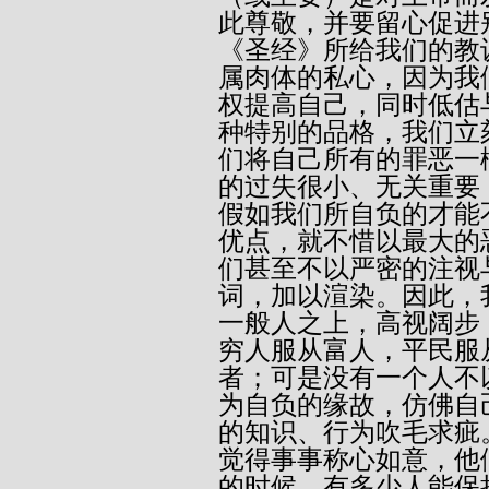
此尊敬，并要留心促进别
《圣经》所给我们的教
属肉体的私心，因为我
权提高自己，同时低估
种特别的品格，我们立
们将自己所有的罪恶一
的过失很小、无关重要
假如我们所自负的才能
优点，就不惜以最大的
们甚至不以严密的注视
词，加以渲染。因此，
一般人之上，高视阔步
穷人服从富人，平民服
者；可是没有一个人不
为自负的缘故，仿佛自
的知识、行为吹毛求疵
觉得事事称心如意，他
的时候，有多少人能保