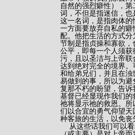
自然的强烈癖性），第
词，不但是指迷信，也
这一名词，是指肉体的
一方面要放弃自私的癖
配。他把生活的方式分
节制是指贞操和寡欲，
公平，即每一个人须获
污，且以圣洁与上帝联
达到绝对完全的境界。
和给弟兄们，并且在浊
易做到的事，所以为避
复那不朽的盼望，告诉
基督已经显现作我们的
祂将显示祂的救恩。所
们以合宜的勇气仰望天
种客旅的生活，以免丧
     从这些话我们可以看出，所谓克己一半是对人，而另一半
（或主要）是对上帝而