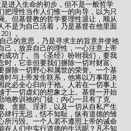
然这是进入生命的初步，但不是一般哲学
们把理性当作人们惟一的向导，以为只
绳。但基督教的哲学要理性退让，顺从
人不是为自己活着，乃是基督在他里面
20）。
自己，放弃自己的理性，一心注意上帝
的成功了。当《圣经》吩咐我们，要我
念时，它非但要我们摒除一切对财富、
要摒除一切野心和属世的荣誉。一个基
随时与上帝发生联系，他将以万事取决
因此必全心归向于祂。人若在一切事上
越于一切虚幻的想象之上。基督一开始
勤地教训祂的门徒；内心一旦有了克
傲、贪鄙、淫邪，以及一切从自私产生
必肆行无忌，恬不知耻，纵有道德的雏
心所污毁。一个人若不遵照上帝的诫命
能在人们中实行道德的生活呢？凡不知