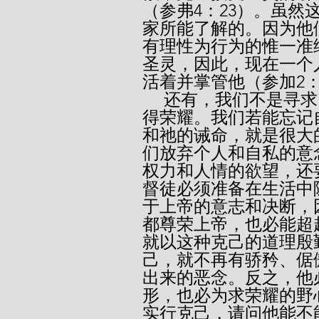
（参弗4：23）。虽
家所能了解的。因为他
有理性为行为的惟一准
圣灵，因此，现在一个
活着并掌管他（参加2：
     还有，我们不是寻求自己的意思，乃是寻求主的旨意并使祂
得荣耀。我们若能忘记
和祂的诫命，就是很大
们放弃个人和自私的意
权力和人情的欲望，还
督徒必须准备在生活中
于上帝的意志和决断，
都尊荣上帝，也必能超
就以这种克己的道理殷
己，就不再有骄矜、倨
出来的恶念。反之，他
形，也必为求荣耀的野
实行克己，请问他能不