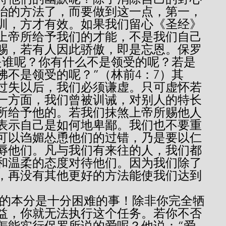
治的方法了，而要做到这一点，第一，
训，方才有效。如果我们留心《圣经》
上帝所给予我们的才能，不是我们自己
赐，若有人因此骄傲，即是忘恩。保罗
是谁呢？你有什么不是领受的呢？若是
佛不是领受的呢？”（林前4：7）其
过失以后，我们必须谦虚。只可虚怀若
一方面，我们曾被训诫，对别人的特长
所给予他的。若我们抹煞上帝所赐他人
表示自己是如何地卑鄙。我们也不要重
可以诌媚怂恿他们的过错，乃是要以仁
辱他们。凡与我们有来往的人，我们都
和温柔的态度对待他们。因为我们除了
，再没有其他更好的方法能使我们达到
益，你就无法执行这个任务。若你不否
怎能实行保罗所说的爱呢？他说：“爱