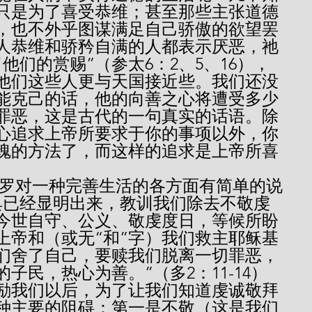
只是为了喜受恭维；甚至那些主张道德
，也不外乎图谋满足自己骄傲的欲望罢
人恭维和骄矜自满的人都表示厌恶，祂
他们的赏赐”（参太6：2、5、16），
他们这些人更与天国接近些。我们还没
能克己的话，他的向善之心将遭受多少
罪恶，这是古代的一句真实的话语。除
心追求上帝所要求于你的事项以外，你
魂的方法了，而这样的追求是上帝所喜
典已经显明出来，教训我们除去不敬虔
今世自守、公义、敬虔度日，等候所盼
上帝和（或无“和”字）我们救主耶稣基
们舍了自己，要赎我们脱离一切罪恶，
子民，热心为善。”（多2：11-14）
励我们以后，为了让我们知道虔诚敬拜
种主要的阻碍：第一是不敬（这是我们