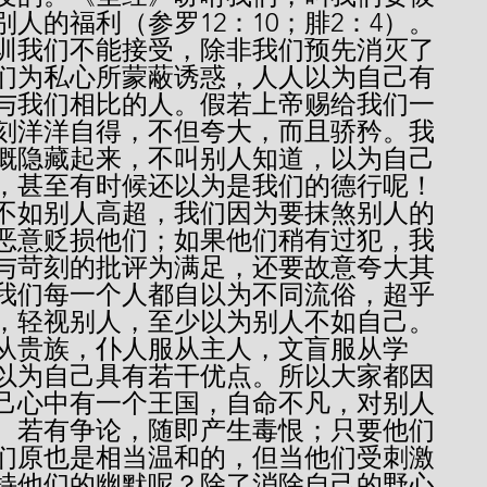
人的福利（参罗12：10；腓2：4）。
训我们不能接受，除非我们预先消灭了
们为私心所蒙蔽诱惑，人人以为自己有
与我们相比的人。假若上帝赐给我们一
刻洋洋自得，不但夸大，而且骄矜。我
概隐藏起来，不叫别人知道，以为自己
，甚至有时候还以为是我们的德行呢！
不如别人高超，我们因为要抹煞别人的
恶意贬损他们；如果他们稍有过犯，我
与苛刻的批评为满足，还要故意夸大其
我们每一个人都自以为不同流俗，超乎
，轻视别人，至少以为别人不如自己。
从贵族，仆人服从主人，文盲服从学
以为自己具有若干优点。所以大家都因
己心中有一个王国，自命不凡，对别人
。若有争论，随即产生毒恨；只要他们
们原也是相当温和的，但当他们受刺激
持他们的幽默呢？除了消除自己的野心