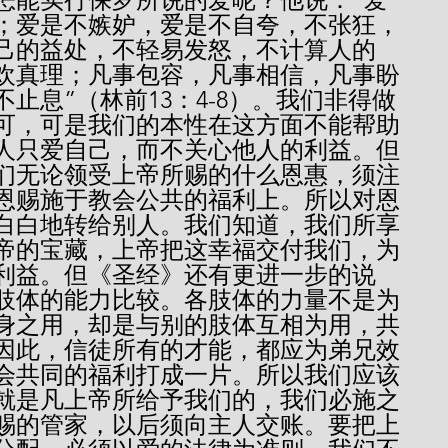
；爱是不嫉妒，爱是不自夸，不张狂，
己的益处，不轻易发怒，不计算人的
欢真理；凡事包容，凡事相信，凡事盼
止息”（林前13：4-8）。我们非得做
可，可是我们的本性在这方面不能帮助
人只爱自己，而不关心他人的利益。但
们无论领受上帝所赐的什么恩惠，须注
恩赐施于教会公共的福利上。所以对恩
白白地转给别人。我们知道，我们所享
帝的宝藏，上帝把这幸福交付我们，为
利益。但《圣经》还有更进一步的说
肢体的能力比较。各肢体的力量不是为
身之用，却是与别的肢体互相为用，共
因此，信徒所有的才能，都应为弟兄效
会共同的福利打成一片。所以我们应该
就是凡上帝所给予我们的，我们必施之
赐的管家，以后须向主人交账。要把上