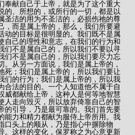
我们奉献自己于上帝，就是为了这个重大
说的、所想的，或所行的一切，都是以
属圣洁的用为不圣洁的，必损伤祂的尊
己，而是属上帝的，那么，我们所要避
活动的目标是很明显的。我们既不是属
使自己的理性和意志，在我们的行为和
我们不是属自己的，所以我们不要以寻
我们不是属自己的，所以我们要尽力忘
切。从另一方面说，我们是属上帝的，
祂死；我们是属上帝的，所以我们要让
我们的行为；我们是属上帝的，所以我
为合法的目的。一个人知道他不属于自
权威都献给上帝，这种人是何等地智慧
使人走向毁灭，所以放弃倚靠自己的智
帝的引导，乃是最可靠的。我们首先要
的能力和精力都献为服侍上帝所用。我
指口头上的顺从，乃是指心中摒除物
导。这样的变化，保罗称之为心意更新