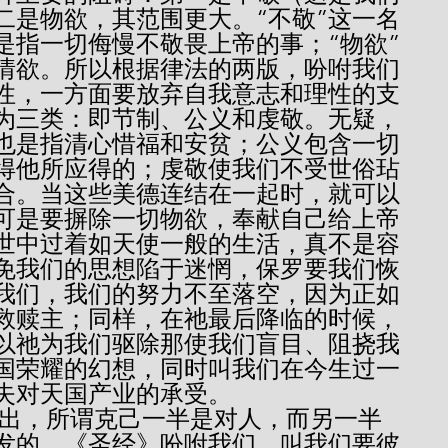
二是物欲，其范围更大。“不敬”这一名
是指一切侮慢不敬畏上帝的事；“物欲”
情欲。所以根据律法的两版，吩咐我们
性，一方面要放弃自我意志和理性的支
为三类：即节制、公义和虔敬。无疑，
也是指清心惜福和安贫；公义包含一切
得他所应得的；虔敬使我们不受世俗玷
合。当这些美德连结在一起时，就可以
可是要摒除一切物欲，奉献自己给上帝
世中过着如天使一般的生活，真不是容
免我们的思想陷于迷惘，保罗要我们恢
我们，我们的努力不至落空，因为正如
救赎主；同样，在祂最后降临的时候，
以祂为我们驱除那使我们盲目、阻挠我
国荣耀的幻想，同时叫我们在今生过一
失对天国产业的承受。
发的。《圣经》吩咐我们，叫我们要彼