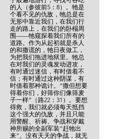
子般遍地游行，寻找可吞吃
的人（参彼前5：8）。牠是
个看不见的仇敌，牠总是在
无形中靠近我们，在我们行
走的路上，在我们的卧榻周
围——牠窥探着我们所有的
道路。作为从起初就是杀人
的和撒谎的，牠日夜做工，
为把我们拖进地狱里。牠总
在对我们的灵魂发动进攻，
有时通过迷信，有时借着不
信；有时通过这种阴谋，有
时借着那种诡计。“撒但想要
得着你们，好筛你们像筛麦
子一样”（路22：31）。要想
得救，我们就必须每天抵挡
这个强大的仇敌，并且只能
用警醒、祈祷、争战和穿戴
神所赐的全副军装“赶牠出
来”。没有天天的争战，就无