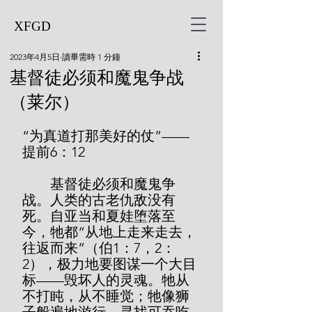
XFGD
2023年4月5日
讀畢需時 1 分鐘
基督徒必须和魔鬼争战
（莱尔）
“为真道打那美好的仗”——
提前6：12
        基督徒必须和魔鬼争
战。人类的古老仇敌没有
死。自亚当和夏娃堕落至
今，牠都“从地上走来走去，
往返而来”（伯1：7，2：
2），极力地要图谋一个大目
标——毁坏人的灵魂。牠从
不打盹，从不睡觉；牠像狮