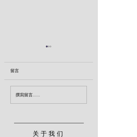
留言
“活人”还是“死人”？
主耶稣对门徒的警
撰寫留言......
（莱尔）
（莱尔）
关于我们