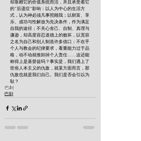
却靠赖它的价值系统而活，并且承受着它
的“后遗症”影响：以人为中心的生活方
式，认为神必须凡事照顾我；以财富、享
乐、成功与性解放为先决条件，作为满足
自我的途径；不关心舍己、自制、真理与
谦逊，却高度容忍道德上的败坏，以宽容
之名为自己和别人制造许多借口；不在乎
个人与教会的纪律要求，看重能力过于品
格，动不动就推卸掉个人责任……这还能
称得上是基督徒吗？事实是，我们遇上了
世俗人本主义的仇敌，就某方面而言，那
仇敌也就是我们自己。我们是否会引以为
耻？
巴刻
巴刻