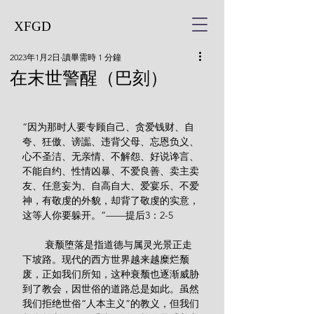
XFGD
2023年1月2日
讀畢需時 1 分鐘
在末世警醒（巴刻）
“因为那时人要专顾自己、贪爱钱财、自
夸、狂傲、谤讟、违背父母、忘恩负义、
心不圣洁、无亲情、不解怨、好说谗言、
不能自约、性情凶暴、不爱良善、卖主卖
友、任意妄为、自高自大、爱宴乐、不爱
神，有敬虔的外貌，却背了敬虔的实意，
这等人你要躲开。”——提后3：2-5
        衰颓堕落是指道德与属灵光景正走
下坡路。现代的西方世界越来越糜烂颓
废，正如我们所知，这种衰颓也逐渐威胁
到了教会，因世俗的道路总是如此。虽然
我们拒绝世俗“人本主义”的教义，但我们