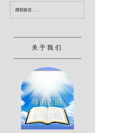
醒来吧，现代人！(巴
律法主义与反律主
撰寫留言......
刻)
（巴刻）
关于我们