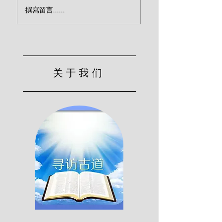
“活人”还是“死人”？
主耶稣对门徒的警
撰寫留言......
（莱尔）
（莱尔）
关于我们