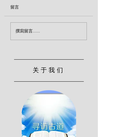
留言
认识神何等迫切 （宾
神的忿怒是神完美
撰寫留言......
克）
性吗？（宾克）
关于我们