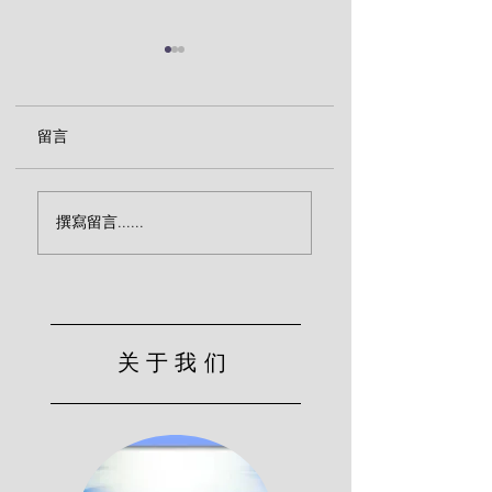
留言
以祷告的心作自我省察
有关罪恶的力量你
撰寫留言......
(约翰·欧文)
知道三件事
关于我们