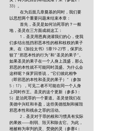
33）。
         在为后面几章奠基的同时，我们要
以思想两个重要问题来结束本章：
         首先，圣灵是如何治死罪的？一般
地，圣灵在三方面成就这工：
         1．圣灵用恩典浇灌我们的心，使我
们多结出抵挡邪恶本性的根和枝杈的果子
来。在《加拉太书》5章19-23节，保罗比
较了“邪恶本性的行为”和“圣灵的果子”。
如果圣灵的果子在一个人身上茂盛，那么
邪恶的本性就不可能同时茂盛。为什么会
这样呢？保罗回答说，“它们彼此相争
（即邪恶的本性和圣灵的果子）”（参加
5：17），可见二者不可能在同一个人身
上同时作王。圣灵的这个更新（参多3：
5）是治死罪的一个要道。圣灵使我们在
美德中兴旺和丰盈，这些美德抵制和摧毁
邪恶本性和残余之罪的活动。
         2．圣灵对于罪的根和习惯具有实际
的果效——削弱、毁灭和除去它。为此，
祂被称为审判的灵、焚烧的灵（参赛4：