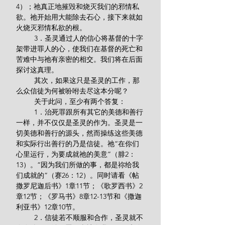
4）；祂真正地摧毁和烧灭我们的邪情私
欲。祂开始用大能除去石心，接下来就如
火烧灭邪情私欲的根。
         3．圣灵通过人的信心将基督的十字
架带进罪人的心，使我们在基督的死亡和
苦难中与祂有亲密的相交。我们将在后面
探讨这真理。
         其次，如果这只是圣灵的工作，那
么众信徒为何被吩咐去尽这本分呢？
         关于此问，至少有两个答复：
         1．治死罪跟所有其它的美德和善行
一样，并不仅仅是圣灵的作为。圣灵是一
切美德和善行的源头，然而操练这些美德
和实际行出善行的乃是信徒。祂“在你们
心里运行，为要成就祂的美意”（腓2：
13）。“因为我们所做的事，都是祢给我
们成就的”（赛26：12）。同时请看《帖
撒罗尼迦后书》1章11节；《歌罗西书》2
章12节；《罗马书》8章12-13节和《撒迦
利亚书》12章10节。
         2．信徒若不顺服和合作，圣灵就不