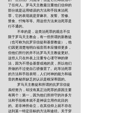
了任何人。罗马天主教最注重他们信仰的
部分就是运用错误的方法和手段来治死
罪，它的表现就是穿麻衣、发誓、苦修、
禁食、忏悔等等。用这些方法来治死罪是
行不通的。
         不幸的是，这类治死罪的观念不仅
限于罗马天主教会，有一些所谓的新教徒
（也可称为抗罗宗信徒和基督教徒），他
们因更清楚地明白福音而本应懂得更多，
但他们所行的并不比罗马天主教徒更好。
这些人只在外表上注重专心谨守神的律
法，因为不理会基督或祂的灵，所以他们
所做的不过使自己骄傲罢了。此等治死罪
的方法和手段表明，人们对神的能力和福
音的奥秘所缺乏的认识是根深蒂固的。
         罗马天主教徒和所谓的抗罗宗信徒
虽经努力，却没有真正治死罪的原因主要
有两个：第一，因为他们所持守的许多方
法和手段根本就不是神设立用作此目的
的。若非神所命立，在其信仰上就不存在
达到某一特定目标的方法和途径。关于穿