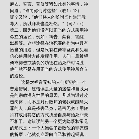
麻衣、誓言、苦修等诸如此类的事情，神
问道，“谁向你们讨这些”（赛1：12）
呢？又说，“他们将人的吩咐当作道理教
导人，所以拜我也是枉然。”（可7：7）
第二，因为他们没有以正当的方式采用神
命立的途径，例如：祷告、禁食、警醒、
默想等。这些途径在治死罪的作为中具有
恰当的用途，但是只有在倚靠圣灵和凭着
信心使用时方能发挥作用。人们一旦希望
倚靠祷告或禁食的功德在治死罪时得胜，
他们就不是在用正当的方式使用神所命立
的途径。
         这是对福音无知的人们所犯的一个
普遍错误。这错误是大量的迷信和自以为
是的宗教涌入世界的原因。凡以为通过攻
击肉体，而不是对付败坏的老我就能除灭
罪的人，真是残害己身，遗害无穷！用鞭
抽打或用其它的方式折磨自身与治死罪毫
不相干。这错误的另一个更为隐蔽和常见
的形式是：一个人饱尝了击败他的罪疚感
的折磨，他就会立即向自己和神起誓说：