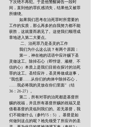
下次绝不再犯。于是他警醒祷告一段时
间，直到他的罪疚感消失，结果他又被罪
所缠绕。
         如果我们思考在治死罪时所需要的
工作的实质，那么再多的自我努力都不能
获胜，这就显而易见了。这使我们顺理成
章地进入第二大要点。
          二、治死罪乃是圣灵的工作
         我们为什么这么说？有两个原因：
         第一，神在祂的话语中应许赐下圣
灵做这工。除掉石心（即悖逆、顽梗、不
信的心）本质上是我们目前在探讨的治死
罪的这工。圣经应许，圣灵将做成这事，
“我也要……从你们的肉体中除掉石心，
……我必将我的灵放在你们里面”（结
36：26-27）。
         第二，所有对罪的治死都是基督所
赐的祝福，并且所有基督所赐的祝福又是
借着基督的灵临到我们的。若无基督，我
们不能做什么（参约15：5）。基督是如
何做到这点的呢？祂先领受了所应许的圣
灵，再为此目的将祂浇灌下来（参徒2：