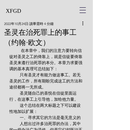
XFGD
2022年10月24日
讀畢需時 4 分鐘
圣灵在治死罪上的事工
（约翰·欧文）
          在本章中，我们的注意力要转向信
徒对圣灵之工的倚靠上，就是信徒要倚靠
圣灵来遵行治死罪的本分。本章力求要强
调的基本真理可总结如下：
         只有圣灵才有能力做这事工。若无
圣灵的工作，所有期盼完成这工的方法和
途径都将一无所成。
         圣灵随自己的喜悦在信徒里面运
行，在这事工上引导他，加给他力量。
         这个总结在两大标题之下可以建设
性地加以扩展：
         一、寻求其它的方法是毫无意义的
         人想出过许多治死罪的办法，其中
的一些办法广为流传，但是它们却医治不