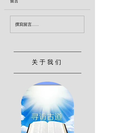
留言
醒来吧，现代人！(巴
律法主义与反律主
撰寫留言......
刻)
（巴刻）
关于我们