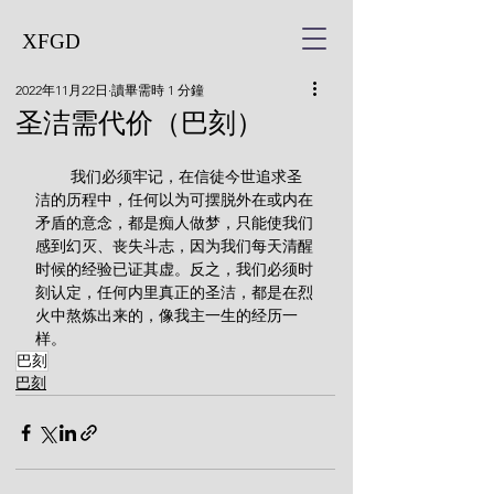
XFGD
2022年11月22日
讀畢需時 1 分鐘
圣洁需代价（巴刻）
        我们必须牢记，在信徒今世追求圣
洁的历程中，任何以为可摆脱外在或内在
矛盾的意念，都是痴人做梦，只能使我们
感到幻灭、丧失斗志，因为我们每天清醒
时候的经验已证其虚。反之，我们必须时
刻认定，任何内里真正的圣洁，都是在烈
火中熬炼出来的，像我主一生的经历一
样。
巴刻
巴刻