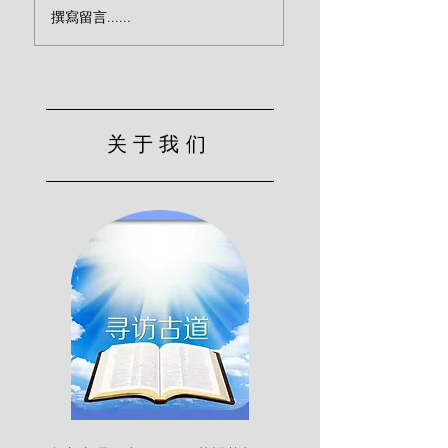
君王颁布国度的律
撰寫留言......
(司布真)
关于我们