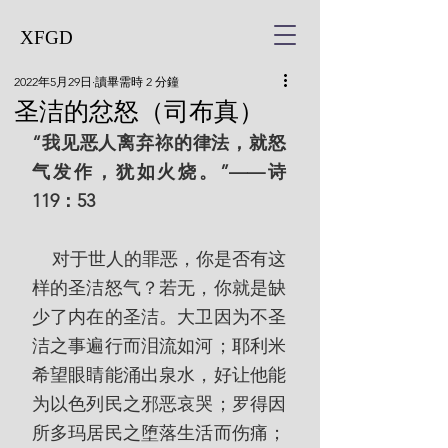
XFGD
2022年5月29日
讀畢需時 2 分鐘
圣洁的忿怒（司布真）
“我见恶人离弃祢的律法，就怒
气发作，犹如火烧。”——诗
119：53
    对于世人的罪恶，你是否有这
样的圣洁怒气？若无，你就是缺
少了内在的圣洁。大卫因为不圣
洁之事遍行而泪流如河；耶利米
希望眼睛能涌出泉水，好让他能
为以色列民之邪恶哀哭；罗得因
所多玛居民之堕落生活而伤痛；