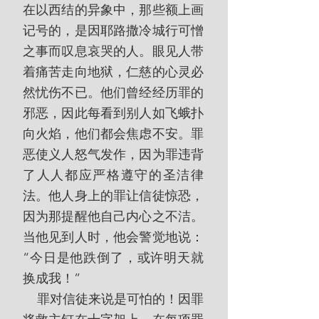
在以西结的异象中，那些额上画
记号的，是因耶路撒冷城行可憎
之事而叹息哀哭的人。眼见人带
着痛苦走向地狱，仁慈的心灵必
然忧伤不已。他们曾经经历罪的
邪恶，因此每看到别人如飞蛾扑
向火焰，他们都会焦虑不安。罪
恶使义人怒气发作，因为罪违背
了人人都应严格遵守的圣洁律
法。他人身上的罪让信徒惊恐，
因为那提醒他自己内心之不洁。
当他见到人时，他会警觉地说：
“今日是他跌倒了，或许明天就
换成我！”
    罪对信徒来说是可怕的！因罪