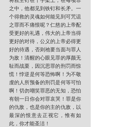
将救主钉在十字架上，在每项罪
之中，他都见到铁钉和长矛。一
个得救的灵魂如何能见到可咒诅
之罪而不痛恨呢？仁慈的上帝配
受更好的礼遇，伟大的上帝当得
更好的对待，公义的上帝必得更
好的待遇，否则祂要当面与罪人
为敌！清醒的心眼见罪的厚颜无
耻而战栗，因沉思罪的刑罚而惊
慌！悖逆是何等恐怖啊！为不敬
虔的人所预备的刑罚是何等可怕
啊！切勿嘲笑罪恶的无知，恐怕
有朝一日你会对罪哀哭！罪是你
的仇敌，也是你的主的仇敌，以
最深的恨意去正视它，惟有如
此，你才能圣洁！